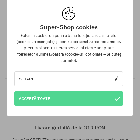
S
S; L
Super-Shop cookies
Folosim cookie-uri pentru buna funcționare a site-ului
Programul de loialitate SuperClub
(cookie-uri esențiale) și pentru personalizarea reclamelor,
precum și pentru a crea servicii și oferte adaptate
SuperClub este programul nostru de loialitate, datorită căruia
intereselor dumneavoastră (cookie-uri opționale – le puteți
pentru produsele fără reducere poți primi în contul tău până la
permite).
12% din valoarea comenzii!
SETĂRI
ACCEPTĂ TOATE
Mărimi existente:
Mărimi existente:
XS; S; M
XS
Livrare gratuită de la 313 RON
Asigurăm GRATUIT expedierea comenzii prin curier pentru toate