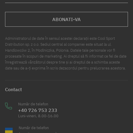
ABONATI-VA
Administratorul de date în sensul acestei declarații este Cool Sport
Distribution sp. z o.o. Sediul central al companiei este situat la ul.
Handlowców 2, în Modlniczka, Polonia. Datele tale personale vor fi
procesate în scopuri de marketing. Ai dreptul să fii informat ce fel de date
înregistrează vânzătorul despre tine și ai dreptul de a schimba aceste
date sau de a-ți exprima în scris dezacordul pentru prelucrarea acestora.
Contact
Număr de telefon
+40 726 753 233
Luni-vineri, 8.00-16.00
Număr de telefon