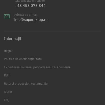
(українською мовою)
+48 453 073 844
Adresa de e-mail
info@supersklep.ro
Informații
Reguli
Politica de confidențialitate
Expedierea, livrarea, perioada realizării comenzii
Plăți
Returul produselor, reclamațiile
Ajutor
FAQ