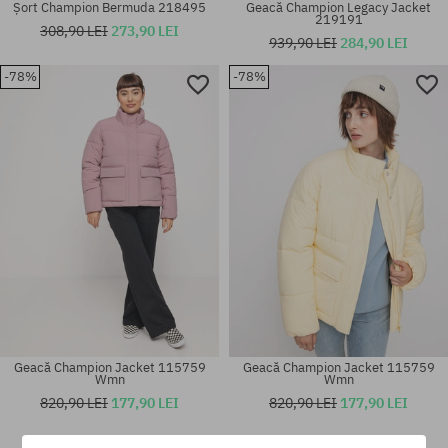
Șort Champion Bermuda 218495
Geacă Champion Legacy Jacket
219191
308,90 LEI
273,90 LEI
939,90 LEI
284,90 LEI
-78%
-78%
Mărimi existente:
Mărimi existente:
XS; S; M
XS; S; M; L
Geacă Champion Jacket 115759
Geacă Champion Jacket 115759
Wmn
Wmn
820,90 LEI
177,90 LEI
820,90 LEI
177,90 LEI
Mărimi existente:
Mărimi existente: