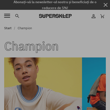
Abonați-vă la newsletter-ul nostru și beneficiați de o
reducere de 5%!
Start
Champion
Champion