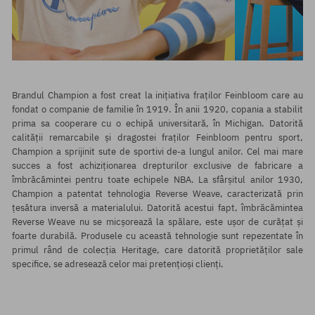
Brandul
Champion
a fost creat la inițiativa fraților Feinbloom care au
fondat o companie de familie în 1919. În anii 1920, copania a stabilit
prima sa cooperare cu o echipă universitară, în Michigan. Datorită
calității remarcabile și dragostei fraților Feinbloom pentru sport,
Champion a sprijinit sute de sportivi de-a lungul anilor. Cel mai mare
succes a fost achiziționarea drepturilor exclusive de fabricare a
îmbrăcămintei pentru toate echipele NBA. La sfârșitul anilor 1930,
Champion a patentat tehnologia Reverse Weave, caracterizată prin
țesătura inversă a materialului. Datorită acestui fapt, îmbrăcămintea
Reverse Weave nu se micșorează la spălare, este ușor de curățat și
foarte durabilă. Produsele cu această tehnologie sunt repezentate în
primul rând de colecția Heritage, care datorită proprietăților sale
specifice, se adresează celor mai pretențioși clienți.