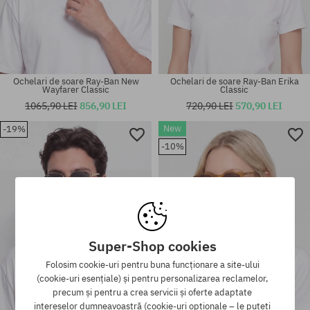
Ochelari de soare Ray-Ban New
Ochelari de soare Ray-Ban Erika
Wayfarer Classic
Classic
1065,90 LEI
856,90 LEI
720,90 LEI
570,90 LEI
New
-19%
Mărimi existente:
Mărimi existente:
-10%
50
56
Super-Shop cookies
Folosim cookie-uri pentru buna funcționare a site-ului
(cookie-uri esențiale) și pentru personalizarea reclamelor,
precum și pentru a crea servicii și oferte adaptate
intereselor dumneavoastră (cookie-uri opționale – le puteți