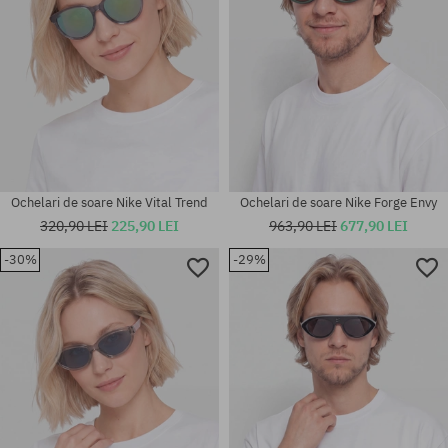
Ochelari de soare Nike Vital Trend
Ochelari de soare Nike Forge Envy
320,90 LEI
225,90 LEI
963,90 LEI
677,90 LEI
-30%
-29%
Mărimi existente:
mărime universală
55