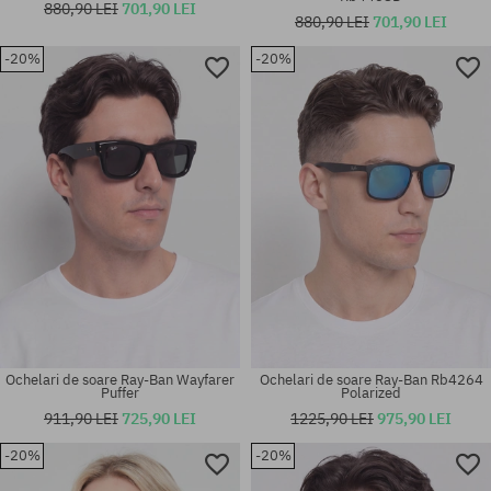
880,90 LEI
701,90 LEI
880,90 LEI
701,90 LEI
-20%
-20%
Mărimi existente:
mărime universală
50
Ochelari de soare Ray-Ban Wayfarer
Ochelari de soare Ray-Ban Rb4264
Puffer
Polarized
911,90 LEI
725,90 LEI
1225,90 LEI
975,90 LEI
-20%
-20%
Mărimi existente:
Mărimi existente:
51
65