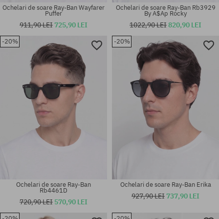
Ochelari de soare Ray-Ban Wayfarer
Ochelari de soare Ray-Ban Rb3929
Puffer
By A$Ap Rocky
911,90 LEI
725,90 LEI
1022,90 LEI
820,90 LEI
-20%
-20%
Mărimi existente:
Mărimi existente:
53
52
Ochelari de soare Ray-Ban
Ochelari de soare Ray-Ban Erika
Rb4461D
927,90 LEI
737,90 LEI
720,90 LEI
570,90 LEI
-20%
-20%