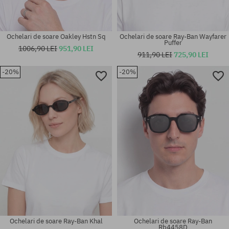
Ochelari de soare Oakley Hstn Sq
Ochelari de soare Ray-Ban Wayfarer
Puffer
1006,90 LEI
951,90 LEI
911,90 LEI
725,90 LEI
-20%
-20%
Mărimi existente:
59
mărime universală
Ochelari de soare Ray-Ban Khal
Ochelari de soare Ray-Ban
Rb4458D