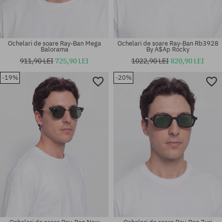
Ochelari de soare Ray-Ban Mega
Ochelari de soare Ray-Ban Rb3928
Balorama
By A$Ap Rocky
911,90 LEI
725,90 LEI
1022,90 LEI
820,90 LEI
-19%
-20%
Mărimi existente:
Mărimi existente:
53
54