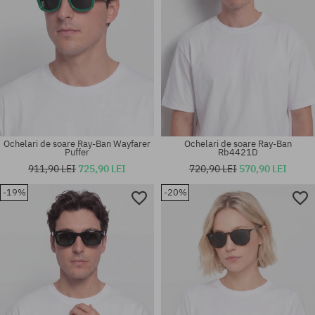
Ochelari de soare Ray-Ban Wayfarer
Ochelari de soare Ray-Ban
Puffer
Rb4421D
911,90 LEI
725,90 LEI
720,90 LEI
570,90 LEI
-19%
-20%
Mărimi existente:
Mărimi existente:
50
58