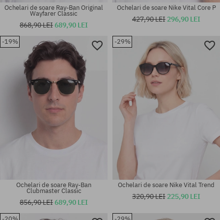
Ochelari de soare Ray-Ban Original
Ochelari de soare Nike Vital Core P
Wayfarer Classic
427,90 LEI
296,90 LEI
868,90 LEI
689,90 LEI
-19%
-29%
Mărimi existente:
60
mărime universală
Ochelari de soare Ray-Ban
Ochelari de soare Nike Vital Trend
Clubmaster Classic
320,90 LEI
225,90 LEI
856,90 LEI
689,90 LEI
-20%
-29%