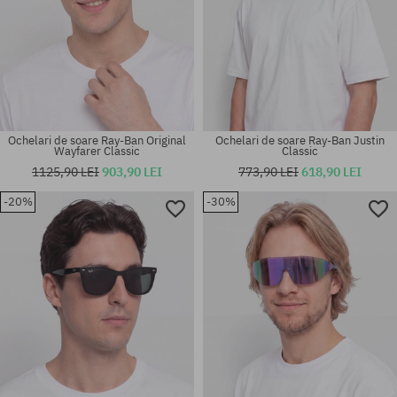
Ochelari de soare Ray-Ban Original
Ochelari de soare Ray-Ban Justin
Wayfarer Classic
Classic
1125,90 LEI
903,90 LEI
773,90 LEI
618,90 LEI
-20%
-30%
Mărimi existente:
mărime universală
55