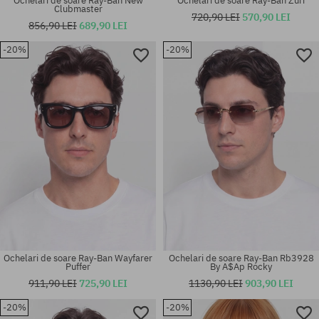
Ochelari de soare Ray-Ban New
Ochelari de soare Ray-Ban Zuri
Clubmaster
720,90 LEI
570,90 LEI
856,90 LEI
689,90 LEI
-20%
-20%
Mărimi existente:
Mărimi existente:
63
54
Ochelari de soare Ray-Ban Wayfarer
Ochelari de soare Ray-Ban Rb3928
Puffer
By A$Ap Rocky
911,90 LEI
725,90 LEI
1130,90 LEI
903,90 LEI
-20%
-20%
Mărimi existente:
Mărimi existente: