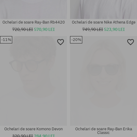
Ochelari de soare Ray-Ban Rb4420
Ochelari de soare Nike Athena Edge
720,90 LEI
570,90 LEI
749,90 LEI
523,90 LEI
-11%
-20%
Mărimi existente:
Mărimi existente:
54
55
Ochelari de soare Komono Devon
Ochelari de soare Ray-Ban Erika
Classic
320,90 LEI
284,90 LEI