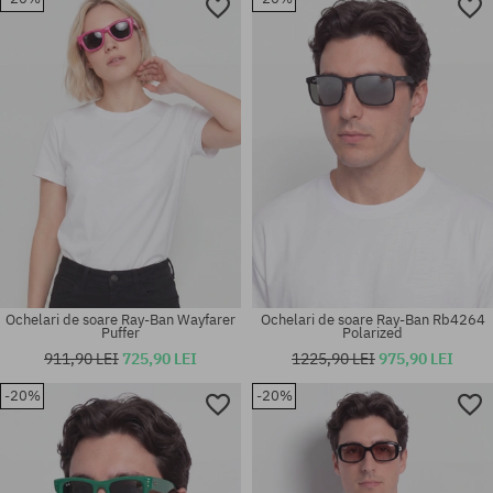
Mărimi existente:
Mărimi existente:
50
54
Ochelari de soare Ray-Ban Wayfarer
Ochelari de soare Ray-Ban Rb4264
Puffer
Polarized
911,90 LEI
725,90 LEI
1225,90 LEI
975,90 LEI
-20%
-20%
Mărimi existente:
Mărimi existente:
64
54