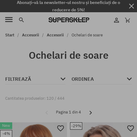
Abonați-vă la newsletter-ul nostru și beneficiați de o
reducere de 5%!
Start
Accesorii
Accesorii
Ochelari de soare
Ochelari de soare
FILTREAZĂ
ORDINEA
Cantitatea produselor: 120 / 444
Pagina 1 din 4
New
-29%
-4%