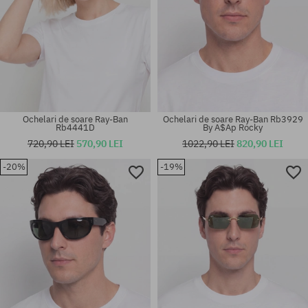
Ochelari de soare Ray-Ban
Ochelari de soare Ray-Ban Rb3929
Rb4441D
By A$Ap Rocky
720,90 LEI
570,90 LEI
1022,90 LEI
820,90 LEI
-20%
-19%
Mărimi existente:
Mărimi existente:
56
54