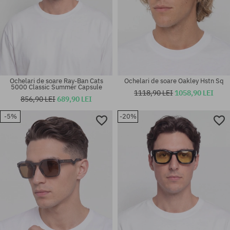
Ochelari de soare Ray-Ban Cats
Ochelari de soare Oakley Hstn Sq
5000 Classic Summer Capsule
1118,90 LEI
1058,90 LEI
856,90 LEI
689,90 LEI
-5%
-20%
mărime universală
mărime universală