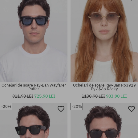
53
52
Ochelari de soare Ray-Ban Wayfarer
Ochelari de soare Ray-Ban Rb3929
Puffer
By A$Ap Rocky
911,90 LEI
725,90 LEI
1130,90 LEI
903,90 LEI
-20%
-20%
Mărimi existente:
Mărimi existente:
50
54