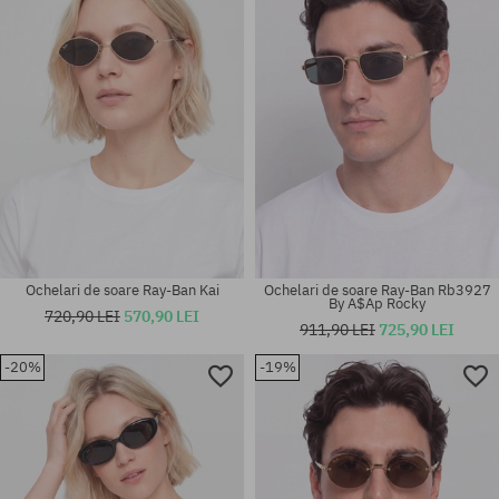
Ochelari de soare Ray-Ban Kai
Ochelari de soare Ray-Ban Rb3927
By A$Ap Rocky
720,90 LEI
570,90 LEI
911,90 LEI
725,90 LEI
-20%
-19%
Mărimi existente:
Mărimi existente:
50
58