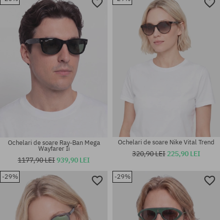
Mărimi existente:
54
mărime universală
Ochelari de soare Nike Vital Trend
Ochelari de soare Ray-Ban Mega
Wayfarer Ii
320,90 LEI
225,90 LEI
1177,90 LEI
939,90 LEI
-29%
-29%
Mărimi existente:
51; 55
mărime universală