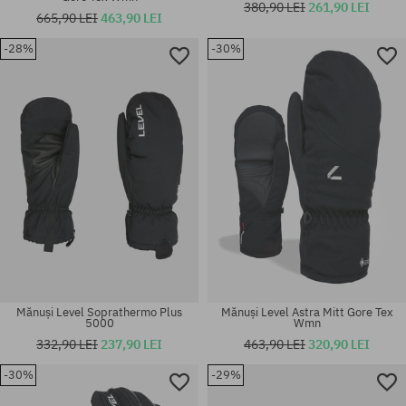
380,90 LEI
261,90 LEI
665,90 LEI
463,90 LEI
-28%
-30%
Mărimi existente:
Mărimi existente:
L
XXS
Mănuși Level Soprathermo Plus
Mănuși Level Astra Mitt Gore Tex
5000
Wmn
332,90 LEI
237,90 LEI
463,90 LEI
320,90 LEI
-30%
-29%
Mărimi existente:
Mărimi existente:
XS; S; S-M
L