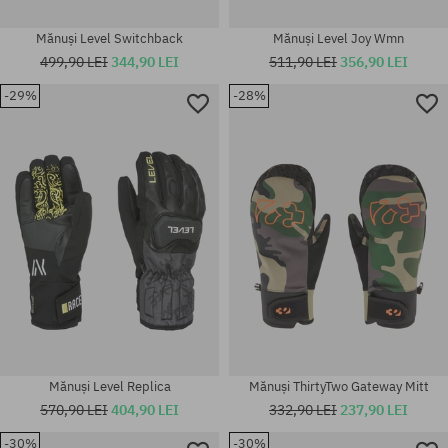
Mănuși Level Switchback
Mănuși Level Joy Wmn
499,90 LEI
344,90 LEI
511,90 LEI
356,90 LEI
-29%
-28%
Mărimi existente:
Mărimi existente:
S; L
L; XXL; 4XL
Mănuși Level Replica
Mănuși ThirtyTwo Gateway Mitt
570,90 LEI
404,90 LEI
332,90 LEI
237,90 LEI
-30%
-30%