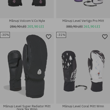
Mănuși Volcom V.Co Nyle
Mănuși Level Vertigo Pro Mitt
284,90 LEI
201,90 LEI
380,90 LEI
261,90 LEI
-30%
-31%
Mărimi existente:
Mărimi existente:
S; M; XL; M-L; S-M
XS; S; M; XL
Mănuși Level Super Radiator Mitt
Mănuși Level Coral Mitt Wmn
Gore Tex Wmn