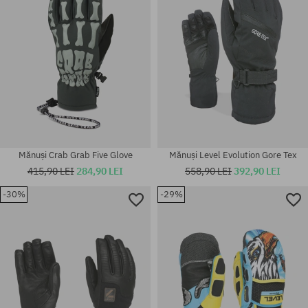
Mănuși Crab Grab Five Glove
Mănuși Level Evolution Gore Tex
415,90 LEI
284,90 LEI
558,90 LEI
392,90 LEI
-30%
-29%
Mărimi existente:
Mărimi existente:
S-M
M