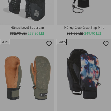
Mănuși Level Suburban
Mănuși Crab Grab Slap Mitt
332,90 LEI
237,90 LEI
356,90 LEI
249,90 LEI
-31%
-30%
Mărimi existente:
Mărimi existente:
XS; S
L