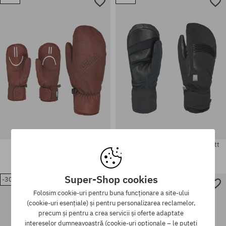
Mărimi existente:
Mărimi existente:
S; M; L
XS; S; M
Mănuși Level Darth Mitt
Mănuși Level Super Radiator Mitt
Gore Tex
511,90 LEI
356,90 LEI
665,90 LEI
463,90 LEI
Super-Shop cookies
-30%
-30%
Mărimi existente:
Mărimi existente:
Folosim cookie-uri pentru buna funcționare a site-ului
M-L
L-XL; S-M
(cookie-uri esențiale) și pentru personalizarea reclamelor,
precum și pentru a crea servicii și oferte adaptate
intereselor dumneavoastră (cookie-uri opționale – le puteți