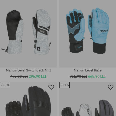
Mărimi existente:
Mărimi existente:
XXS; XS; S; M; XL
XL
Mănuși Level Switchback Mitt
Mănuși Level Race
475,90 LEI
296,90 LEI
951,90 LEI
665,90 LEI
-30%
-30%
Mărimi existente:
Mărimi existente:
M
M; M-L; S-M