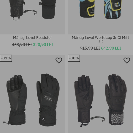
Mănuși Level Roadster
Mănuși Level Worldcup Jr Cf Mitt
JR
463,90 LEI
320,90 LEI
915,90 LEI
642,90 LEI
-31%
-30%
Mărimi existente:
Mărimi existente:
L; XL
M; L; XL; XXL; M-L; S-M