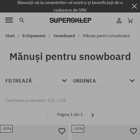
Abonați-vă la newsletter-ul nostru și beneficiați de o
reducere de 5%!
Start
Echipament
Snowboard
Mănuși pentru snowboard
Mănuși pentru snowboard
FILTREAZĂ
ORDINEA
Cantitatea produselor: 120 / 258
Pagina 1 din 3
-30%
-30%