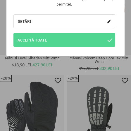
permite).
SETĂRI
ACCEPTĂ TOATE
Mănuși Level Siberian Mitt Wmn
Mănuși Volcom Peep Gore Tex Mitt
Wmn
618,90 LEI
427,90 LEI
475,90 LEI
332,90 LEI
-28%
-29%
Mărimi existente:
Mărimi existente:
M
XXL