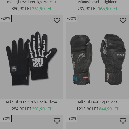
Mănuși Level Vertigo Pro Mitt
Mănuși Level I Highland
380,90 LEI
261,90 LEI
237,90 LEI
165,90 LEI
-29%
-30%
Mărimi existente:
Mărimi existente:
S; M
XS; S; S-M
Mănuși Crab Grab Undie Glove
Mănuși Level Sq Cf Mitt
284,90 LEI
201,90 LEI
1213,90 LEI
844,90 LEI
-30%
-30%
Mărimi existente:
Mărimi existente: