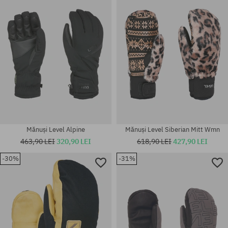
XXS; XL
S; XL
Mănuși Level Alpine
Mănuși Level Siberian Mitt Wmn
463,90 LEI
320,90 LEI
618,90 LEI
427,90 LEI
-30%
-31%
Mărimi existente:
Mărimi existente:
S; M
M-L; S-M