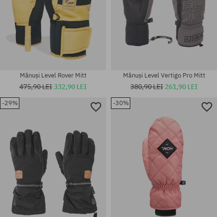
Mănuși Level Rover Mitt
Mănuși Level Vertigo Pro Mitt
475,90 LEI
332,90 LEI
380,90 LEI
261,90 LEI
-29%
-30%
Mărimi existente:
Mărimi existente:
M; XL; M-L
XS