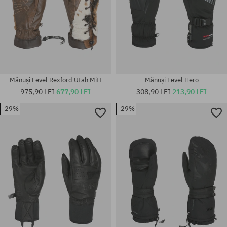
Mănuși Level Rexford Utah Mitt
Mănuși Level Hero
975,90 LEI
677,90 LEI
308,90 LEI
213,90 LEI
-29%
-29%
Mărimi existente:
Mărimi existente:
S-M
M; L; XL; XXL