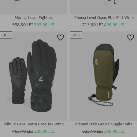
Mănuși Level Eighties
Mănuși Level Oasis Plus Mitt Wmn
558,90 LEI
392,90 LEI
713,90 LEI
499,90 LEI
-30%
-29%
Mărimi existente:
Mărimi existente:
XS; S; S-M
M; XL; 3XL; M-L
Mănuși Level Astra Gore Tex Wmn
Mănuși Crab Grab Snuggler Mitt
463,90 LEI
320,90 LEI
523,90 LEI
368,90 LEI