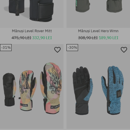
Mănuși Level Rover Mitt
Mănuși Level Hero Wmn
475,90 LEI
332,90 LEI
308,90 LEI
189,90 LEI
-31%
-30%
Mărimi existente:
Mărimi existente:
M
M; L