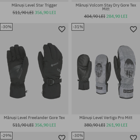
Mănuși Level Star Trigger
Mănuși Volcom Stay Dry Gore Tex
Mitt
511,90 LEI
356,90 LEI
404,90 LEI
284,90 LEI
-30%
-31%
Mărimi existente:
Mărimi existente:
I
I
Mănuși Level Freelander Gore Tex
Mănuși Level Vertigo Pro Mitt
511,90 LEI
356,90 LEI
380,90 LEI
261,90 LEI
-29%
-30%