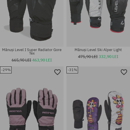
Mănuși Level I Super Radiator Gore
Mănuși Level Ski Alper Light
Tex
475,90 LEI
332,90 LEI
665,90 LEI
463,90 LEI
-29%
-31%
Mărimi existente:
Mărimi existente:
XS; S; M; L
S