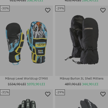
511,90 LEI
356,90 LEI
415,90 LEI
284,90 LEI
-30%
-29%
Mărimi existente:
Mărimi existente:
XS; M
S; M; L; XL
Mănuși Level Worldcup Cf Mitt
Mănuși Burton 3L Shell Mittens
1534,90 LEI
1070,90 LEI
487,90 LEI
344,90 LEI
-31%
-29%
Mărimi existente:
Mărimi existente:
M
XL