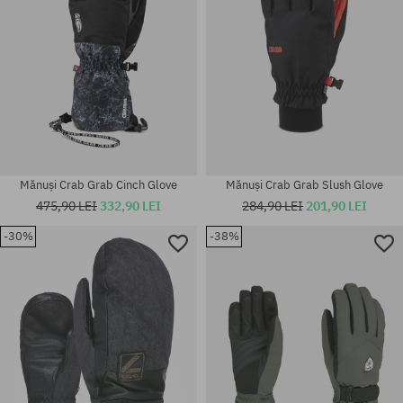
Mănuși Crab Grab Cinch Glove
Mănuși Crab Grab Slush Glove
475,90 LEI
332,90 LEI
284,90 LEI
201,90 LEI
-30%
-38%
Mărimi existente:
Mărimi existente:
S-M
S; M; L; XL; M-L; S-M