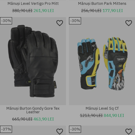
Mănuși Level Vertigo Pro Mitt
Mănuși Burton Park Mittens
380,90 LEI
261,90 LEI
256,90 LEI
177,90 LEI
-30%
-30%
Mărimi existente:
Mărimi existente:
M; L; S-M
XL
Mănuși Burton Gondy Gore Tex
Mănuși Level Sq Cf
Leather
1213,90 LEI
844,90 LEI
665,90 LEI
463,90 LEI
-37%
-30%