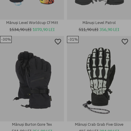
Mănuși Level Worldcup Cf Mitt
Mănuși Level Patrol
1534,90 LEI
1070,90 LEI
511,90 LEI
356,90 LEI
-30%
-31%
Mărimi existente:
Mărimi existente:
S; M
M; XL
Mănuși Burton Gore Tex
Mănuși Crab Grab Five Glove