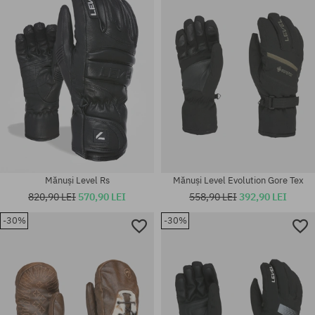
Mănuși Level Rs
Mănuși Level Evolution Gore Tex
820,90 LEI
570,90 LEI
558,90 LEI
392,90 LEI
-30%
-30%
Mărimi existente:
Mărimi existente:
M; L
XS; S; M; S-M