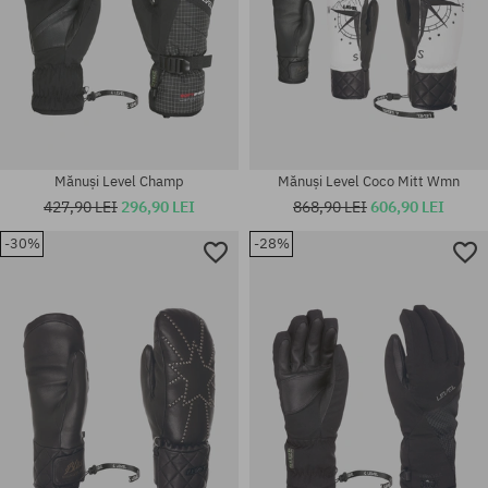
Mănuși Level Champ
Mănuși Level Coco Mitt Wmn
427,90 LEI
296,90 LEI
868,90 LEI
606,90 LEI
-30%
-28%
Mărimi existente:
Mărimi existente:
M-L
M-L