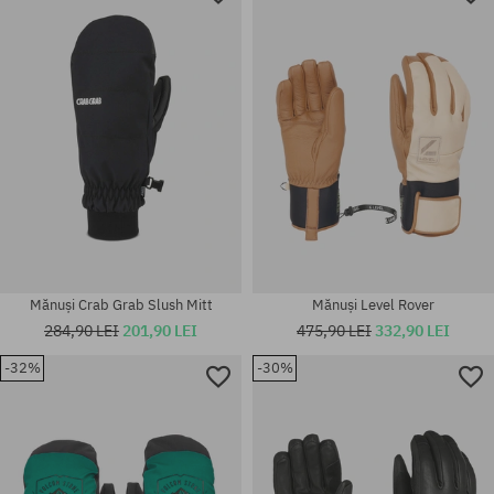
Mărimi existente:
Mărimi existente:
M-L
S
Mănuși Crab Grab Slush Mitt
Mănuși Level Rover
284,90 LEI
201,90 LEI
475,90 LEI
332,90 LEI
-32%
-30%
Mărimi existente:
Mărimi existente:
L; XL; XXL; S-M
XXS; S; M; XL