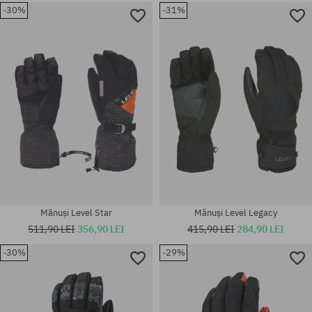
-30%
-31%
Mărimi existente:
Mărimi existente:
M; L; XL
S
Mănuși Level Star
Mănuși Level Legacy
511,90 LEI
356,90 LEI
415,90 LEI
284,90 LEI
-30%
-29%
Mărimi existente:
Mărimi existente:
XXS; XS; S; M; S-M
XL