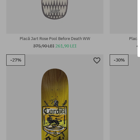
Mărimi existente:
Mărimi existen
7.5
8.0; 8.2
Placă Jart Rose Pool Before Death WW
Placă
375,90 LEI
261,90 LEI
4
-27%
-30%