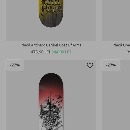
Mărimi existente:
Mărimi existen
8.5
8.5
Placă Antihero Cardiel Coat Of Arms
Placă Ope
475,90 LEI
344,90 LEI
3
-27%
-27%