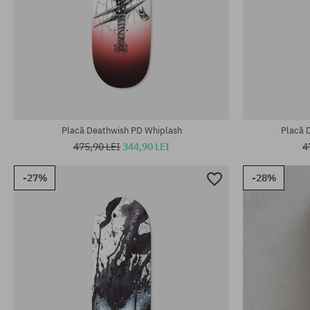
Mărimi existente:
Mărimi existen
8.62
8.7
Placă Deathwish PD Whiplash
Placă 
475,90 LEI
344,90 LEI
4
-27%
-28%