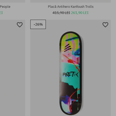
 People
Placă Antihero Kanfoush Trolls
EI
415,90 LEI
261,90 LEI
-26%