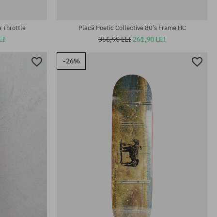
Mărimi existente:
8.62
 Throttle
Placă Poetic Collective 80’s Frame HC
EI
356,90 LEI
261,90 LEI
-26%