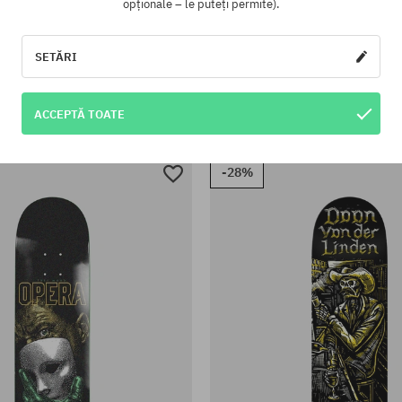
opționale – le puteți permite).
SETĂRI
te:
Mărimi existente:
8.5
 Wasted Paris Blade Board
Placă Wasted Paris Surt
ACCEPTĂ TOATE
39,90 LEI
320,90 LEI
439,90 LEI
320,90 L
-28%