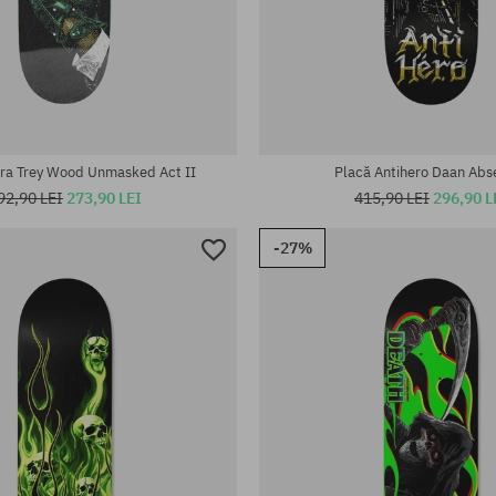
te:
Mărimi existente:
8.25; 8.5
ra Trey Wood Unmasked Act II
Placă Antihero Daan Abs
92,90 LEI
273,90 LEI
415,90 LEI
296,90 L
-27%