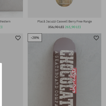
Mărimi existente:
8.5
Western
Placă Jacuzzi Caswell Berry Free Range
EI
356,90 LEI
261,90 LEI
-28%