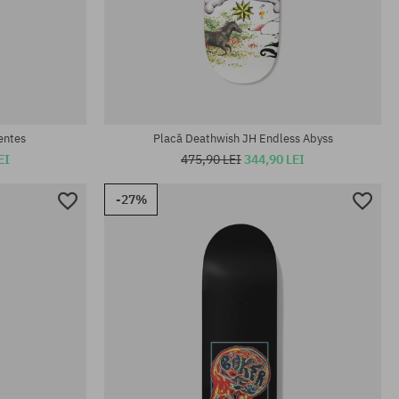
Mărimi existente:
8.4; 8.5
entes
Placă Deathwish JH Endless Abyss
EI
475,90 LEI
344,90 LEI
-27%