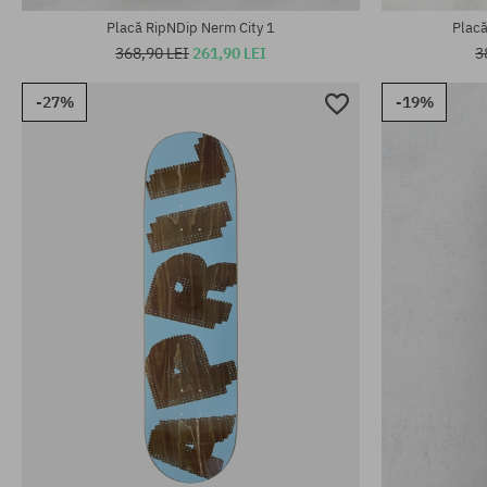
Placă RipNDip Nerm City 1
Placă
368,90 LEI
261,90 LEI
3
-27%
-19%