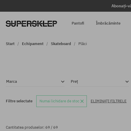
Abonați-vă
Pantofi
Îmbrăcăminte
Start
Echipament
Skateboard
Plăci
Marca
Preț
Filtre selectate
Numai lichidare de stoc
ELIMINAȚI FILTRELE
Cantitatea produselor: 69 / 69