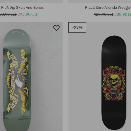
 RipNDip Skull And Bones
Placă Zero Arunski Wedge
80,90 LEI
273,90 LEI
427,90 LEI
308,90 L
-27%