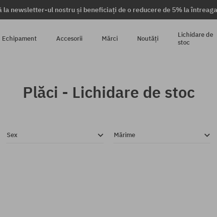
 la newsletter-ul nostru și beneficiați de o reducere de 5% la întrea
Lichidare de
Echipament
Accesorii
Mărci
Noutăți
stoc
Plăci - Lichidare de stoc
Sex
Mărime