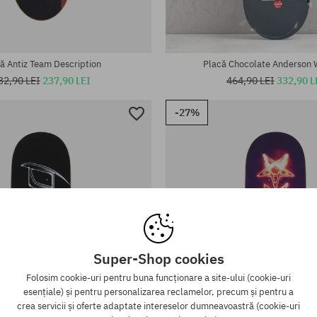
te:
Mărimi existente:
8.125
ă Antiz Team Description
Placă Chocolate Anderson 
32,90 LEI
237,90 LEI
464,90 LEI
332,90 L
-27%
Super-Shop cookies
Folosim cookie-uri pentru buna funcționare a site-ului (cookie-uri
esențiale) și pentru personalizarea reclamelor, precum și pentru a
crea servicii și oferte adaptate intereselor dumneavoastră (cookie-uri