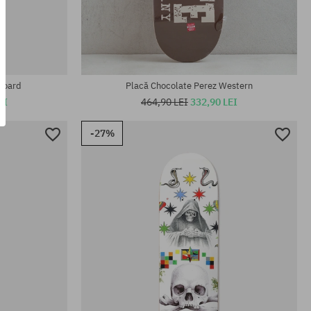
Mărimi existente:
8.0
 Board
Placă Chocolate Perez Western
EI
464,90 LEI
332,90 LEI
-27%