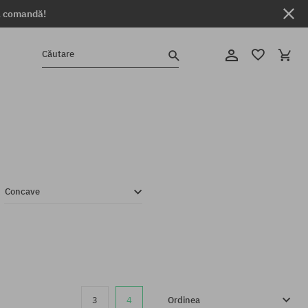
ga comandă!
Căutare
Concave
3
4
Ordinea