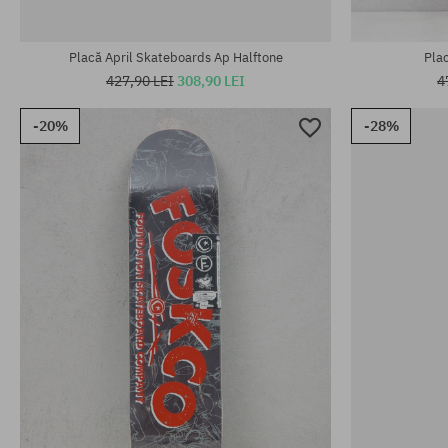
Mărimi existente:
Mărimi existen
8.5
8.5
Placă April Skateboards Ap Halftone
Plac
427,90 LEI
308,90 LEI
4
-20%
-28%