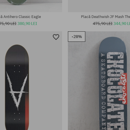
te:
Mărimi existente:
8.5
ă Antihero Classic Eagle
Placă Deathwish JF Mash The
75,90 LEI
380,90 LEI
475,90 LEI
344,90 L
-28%