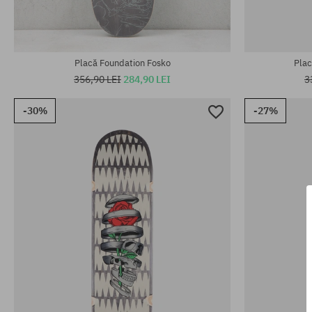
Mărimi existente:
Mărimi existen
8.5
8.38
Placă Foundation Fosko
Plac
356,90 LEI
284,90 LEI
3
-30%
-27%