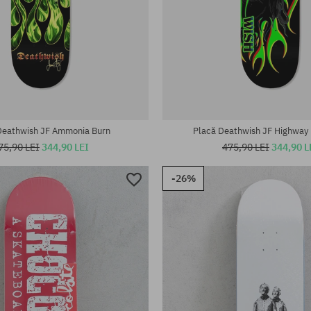
te:
Mărimi existente:
8.38
Deathwish JF Ammonia Burn
Placă Deathwish JF Highway
75,90 LEI
344,90 LEI
475,90 LEI
344,90 L
-26%