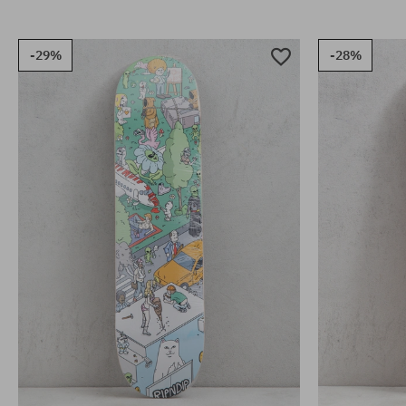
-29%
-28%