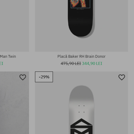
Mărimi existente:
8.5
 Man Twin
Placă Baker RH Brain Donor
EI
475,90 LEI
344,90 LEI
-29%