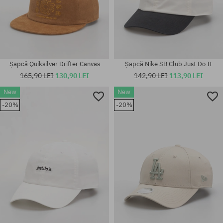
Șapcă Quiksilver Drifter Canvas
Șapcă Nike SB Club Just Do It
165,90 LEI
130,90 LEI
142,90 LEI
113,90 LEI
New
New
-20%
-20%
mărime universală
mărime universală