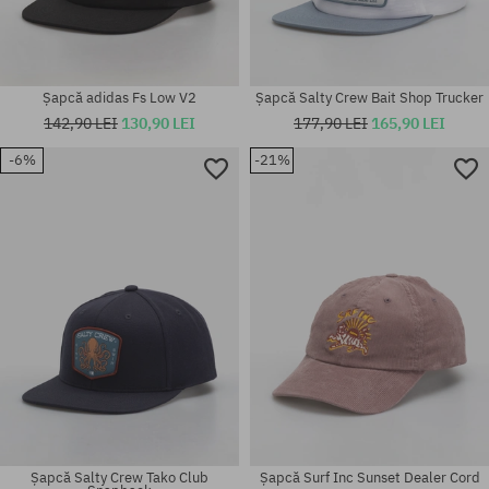
Șapcă adidas Fs Low V2
Șapcă Salty Crew Bait Shop Trucker
142,90 LEI
130,90 LEI
177,90 LEI
165,90 LEI
-6%
-21%
mărime universală
mărime universală
Șapcă Salty Crew Tako Club
Șapcă Surf Inc Sunset Dealer Cord