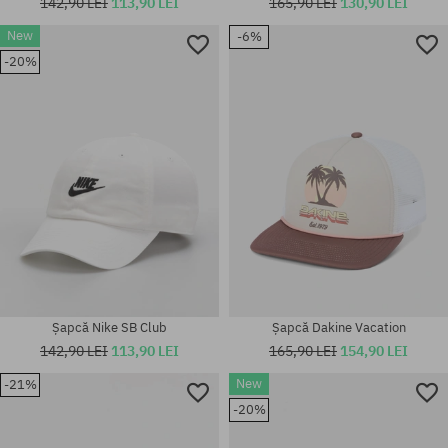
142,90 LEI
113,90 LEI
165,90 LEI
130,90 LEI
New
-6%
-20%
mărime universală
mărime universală
Șapcă Nike SB Club
Șapcă Dakine Vacation
142,90 LEI
113,90 LEI
165,90 LEI
154,90 LEI
New
-21%
-20%
mărime universală
mărime universală