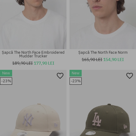
Șapcă The North Face Embroidered
Șapcă The North Face Norm
Mudder Trucker
165,90 LEI
154,90 LEI
189,90 LEI
177,90 LEI
New
New
-23%
-23%
mărime universală
mărime universală