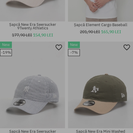
Șapcă New Era Seersucker
Șapcă Element Cargo Baseball
9Twenty Athletics
201,90 LEI
165,90 LEI
177,90 LEI
154,90 LEI
New
New
Mărimi existente:
-19%
-7%
mărime universală
S-M
Șapcă New Era Seersucker
Șapcă New Era Mini Washed