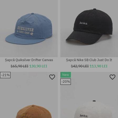
Șapcă Quiksilver Drifter Canvas
Șapcă Nike SB Club Just Do It
165,90 LEI
130,90 LEI
142,90 LEI
113,90 LEI
New
-21%
-20%
mărime universală
mărime universală