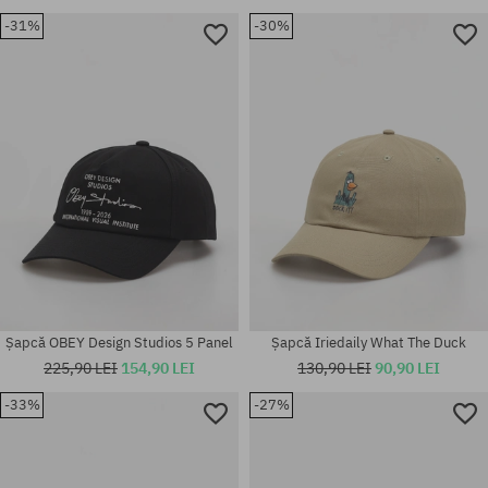
-31%
-30%
Șapcă OBEY Design Studios 5 Panel
Șapcă Iriedaily What The Duck
225,90 LEI
154,90 LEI
130,90 LEI
90,90 LEI
-33%
-27%