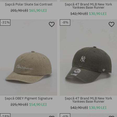
Șapcă Polar Skate Sai Contrast
Șapcă 47 Brand MLB New York
Yankees Base Runner
201,90 LEI
165,90 LEI
142,90 LEI
130,90 LEI
-31%
-8%
Mărimi existente:
M-L
mărime universală
Șapcă OBEY Pigment Signature
Șapcă 47 Brand MLB New York
Yankees Base Runner
225,90 LEI
154,90 LEI
142,90 LEI
130,90 LEI
-18%
-6%