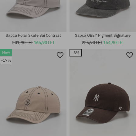
Șapcă Polar Skate Sai Contrast
Șapcă OBEY Pigment Signature
201,90 LEI
165,90 LEI
225,90 LEI
154,90 LEI
New
-8%
Mărimi existente:
-17%
M-L
mărime universală