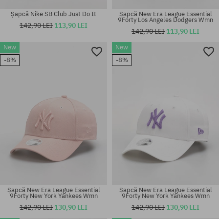
Șapcă Nike SB Club Just Do It
Șapcă New Era League Essential
9Forty Los Angeles Dodgers Wmn
142,90 LEI
113,90 LEI
142,90 LEI
113,90 LEI
New
New
-8%
-8%
mărime universală
mărime universală
Șapcă New Era League Essential
Șapcă New Era League Essential
9Forty New York Yankees Wmn
9Forty New York Yankees Wmn
142,90 LEI
130,90 LEI
142,90 LEI
130,90 LEI