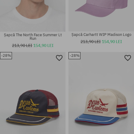
Șapcă Carhartt WIP Madison Logo
Șapcă The North Face Summer Lt
Run
213,90 LEI
154,90 LEI
213,90 LEI
154,90 LEI
-28%
-28%
mărime universală
mărime universală