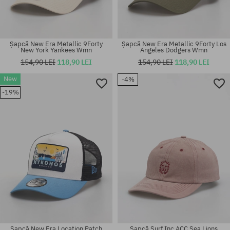
Șapcă New Era Metallic 9Forty
Șapcă New Era Metallic 9Forty Los
New York Yankees Wmn
Angeles Dodgers Wmn
154,90 LEI
118,90 LEI
154,90 LEI
118,90 LEI
New
-4%
-19%
mărime universală
mărime universală
Șapcă New Era Location Patch
Șapcă Surf Inc ACC Sea Lions