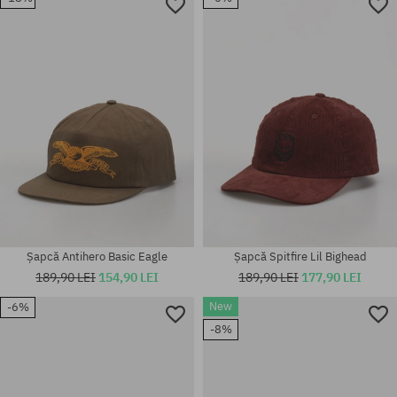
Mărimi existente:
M-L
mărime universală
Șapcă Antihero Basic Eagle
Șapcă Spitfire Lil Bighead
189,90 LEI
154,90 LEI
189,90 LEI
177,90 LEI
New
-6%
-8%
mărime universală
mărime universală