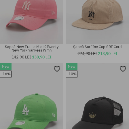
Șapcă New Era Le Midi 9Twenty
Șapcă Surf Inc Cap SRF Cord
New York Yankees Wmn
274,90 LEI
213,90 LEI
142,90 LEI
130,90 LEI
New
New
-16%
-10%
mărime universală
mărime universală