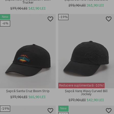
Trucker
273,90 LEI
261,90 LEI
177,90 LEI
142,90 LEI
New
-19%
-6%
mărime universală
mărime universală
Reducere suplimentară -10%!
Șapcă Santa Cruz Boom Strip
Șapcă Vans Wavy Curved Bill
Jockey
177,90 LEI
165,90 LEI
177,90 LEI
142,90 LEI
New
-19%