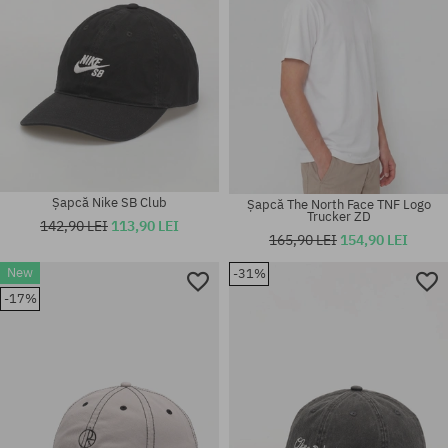
Șapcă Nike SB Club
Șapcă The North Face TNF Logo
Trucker ZD
142,90 LEI
113,90 LEI
165,90 LEI
154,90 LEI
New
-31%
-17%
mărime universală
mărime universală