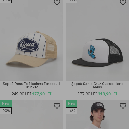
mărime universală
mărime universală
Șapcă Deus Ex Machina Forecourt
Șapcă Santa Cruz Classic Hand
Trucker
Mesh
249,90 LEI
177,90 LEI
177,90 LEI
118,90 LEI
New
New
Mărimi existente:
Mărimi existente:
-20%
-6%
S-M
L-XL; S-M