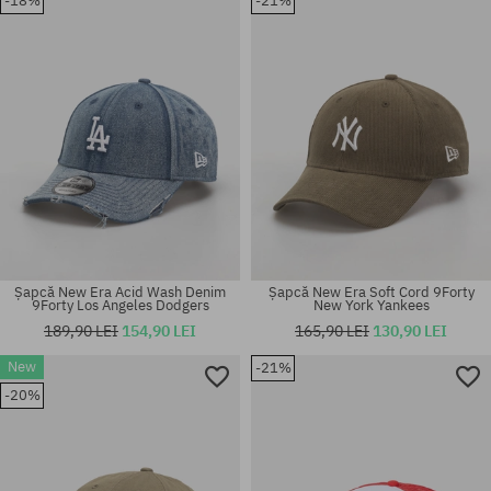
-18%
-21%
mărime universală
mărime universală
Șapcă New Era Acid Wash Denim
Șapcă New Era Soft Cord 9Forty
9Forty Los Angeles Dodgers
New York Yankees
189,90 LEI
154,90 LEI
165,90 LEI
130,90 LEI
New
-21%
-20%
mărime universală
mărime universală