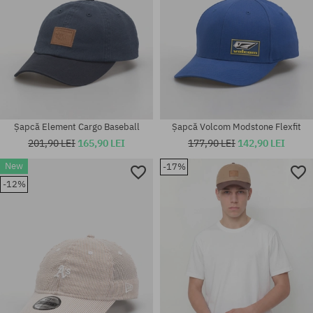
Șapcă Element Cargo Baseball
Șapcă Volcom Modstone Flexfit
201,90 LEI
165,90 LEI
177,90 LEI
142,90 LEI
New
-17%
-12%
mărime universală
mărime universală