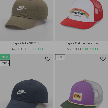
Șapcă Nike SB Club
Șapcă Dakine Vacation
142,90 LEI
113,90 LEI
165,90 LEI
130,90 LEI
New
-6%
-20%
mărime universală
mărime universală