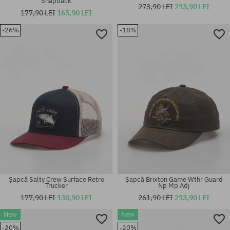
Snapback
273,90 LEI
213,90 LEI
177,90 LEI
165,90 LEI
-26%
-18%
mărime universală
mărime universală
Șapcă Salty Crew Surface Retro
Șapcă Brixton Game Wthr Guard
Trucker
Np Mp Adj
177,90 LEI
130,90 LEI
261,90 LEI
213,90 LEI
New
New
-20%
-20%