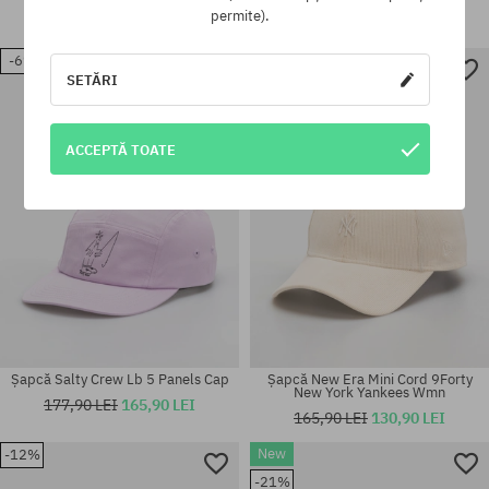
permite).
189,90 LEI
165,90 LEI
165,90 LEI
142,90 LEI
New
-6%
SETĂRI
-21%
mărime universală
mărime universală
ACCEPTĂ TOATE
Șapcă Salty Crew Lb 5 Panels Cap
Șapcă New Era Mini Cord 9Forty
New York Yankees Wmn
177,90 LEI
165,90 LEI
165,90 LEI
130,90 LEI
New
-12%
-21%
mărime universală
mărime universală