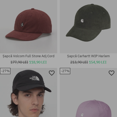
Șapcă Volcom Full Stone Adj Cord
Șapcă Carhartt WIP Harlem
177,90 LEI
118,90 LEI
213,90 LEI
154,90 LEI
-27%
-27%
mărime universală
mărime universală