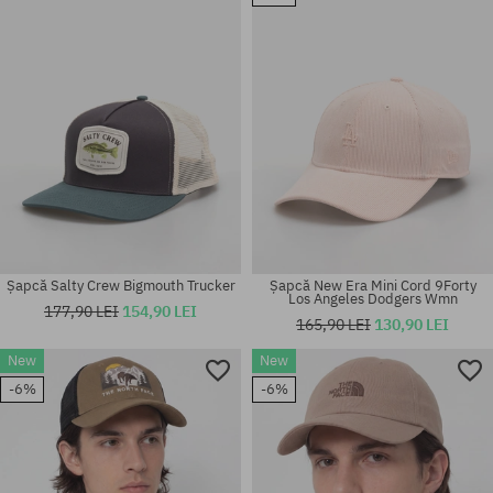
Șapcă Salty Crew Bigmouth Trucker
Șapcă New Era Mini Cord 9Forty
Los Angeles Dodgers Wmn
177,90 LEI
154,90 LEI
165,90 LEI
130,90 LEI
New
New
-6%
-6%
mărime universală
mărime universală