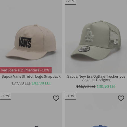
-21%
mărime universală
mărime universală
Reducere suplimentară -10%!
Șapcă Vans Stretch Logo Snapback
Șapcă New Era Outline Trucker Los
Angeles Dodgers
177,90 LEI
142,90 LEI
165,90 LEI
130,90 LEI
-17%
-19%
mărime universală
mărime universală