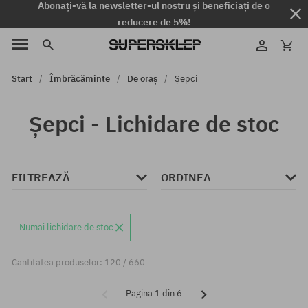
Abonați-vă la newsletter-ul nostru și beneficiați de o
reducere de 5%!
Start
Îmbrăcăminte
De oraș
Șepci
Șepci - Lichidare de stoc
FILTREAZĂ
ORDINEA
Numai lichidare de stoc
Cantitatea produselor: 120 / 660
Pagina 1 din 6