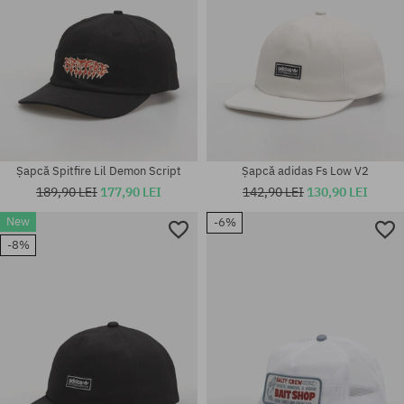
Șapcă Spitfire Lil Demon Script
Șapcă adidas Fs Low V2
189,90 LEI
177,90 LEI
142,90 LEI
130,90 LEI
New
-6%
-8%
mărime universală
mărime universală