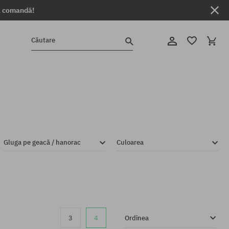
ga comandă!
Căutare
Gluga pe geacă / hanorac
Culoarea
3
4
Ordinea