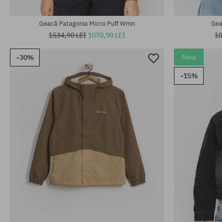
Mărimi existente:
Mărimi existen
S; M; L; XL; XXL
M; L
Geacă Patagonia Micro Puff Wmn
Gea
1534,90 LEI
1070,90 LEI
10
New
-30%
-15%