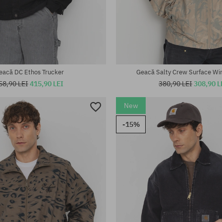
te:
Mărimi existente:
M; L; XL
eacă DC Ethos Trucker
Geacă Salty Crew Surface Wi
58,90 LEI
415,90 LEI
380,90 LEI
308,90 L
New
-15%