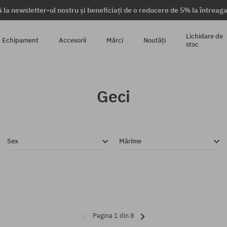
 la newsletter-ul nostru și beneficiați de o reducere de 5% la întrea
Lichidare de
Echipament
Accesorii
Mărci
Noutăți
stoc
Geci
Sex
Mărime
Pagina 1 din 8