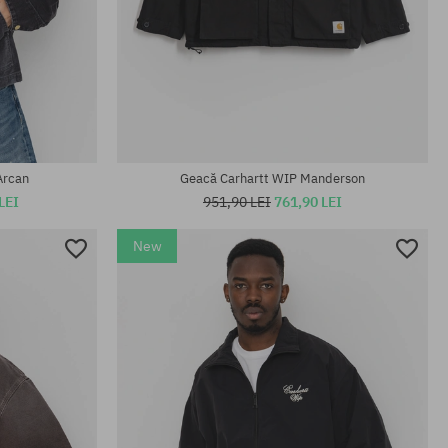
Mărimi existente:
M; L; XL
Arcan
Geacă Carhartt WIP Manderson
LEI
951,90 LEI
761,90 LEI
New