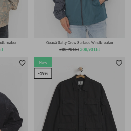
Mărimi existente:
M; L; XL
ndbreaker
Geacă Salty Crew Surface Windbreaker
EI
380,90 LEI
308,90 LEI
New
-19%