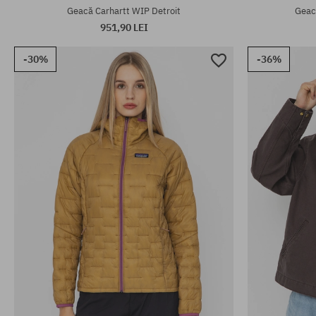
Geacă Carhartt WIP Detroit
Geac
951,90 LEI
-30%
-36%