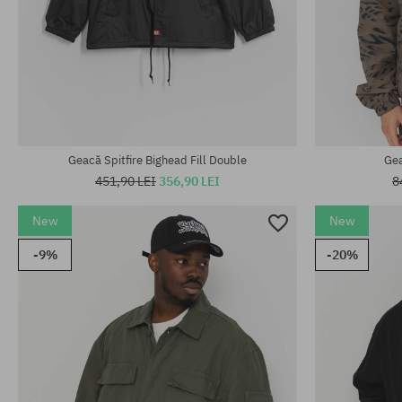
Mărimi existente:
Mărimi existen
S; M
M; L; XL
Geacă Spitfire Bighead Fill Double
Gea
451,90 LEI
356,90 LEI
8
New
New
-9%
-20%