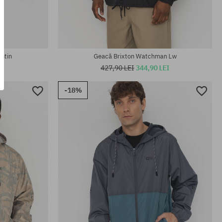
Mărimi existente:
XS; S; M
ntin
Geacă Brixton Watchman Lw
427,90 LEI
344,90 LEI
-18%