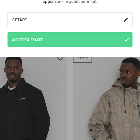
opționale – le puteți permite).
SETĂRI
te:
Mărimi existente:
M; L; XL
că Carhartt WIP Active
Geacă Carhartt WIP Que
ACCEPTĂ TOATE
1058,90 LEI
1427,90 LEI
-18%