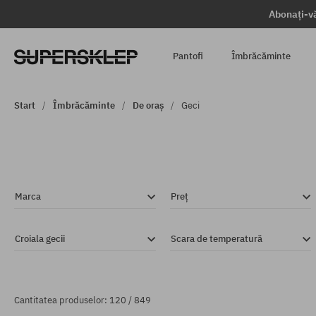
Abonați-vă
Pantofi
Îmbrăcăminte
Start
Îmbrăcăminte
De oraș
Geci
Marca
Preț
Croiala gecii
Scara de temperatură
Cantitatea produselor: 120 / 849