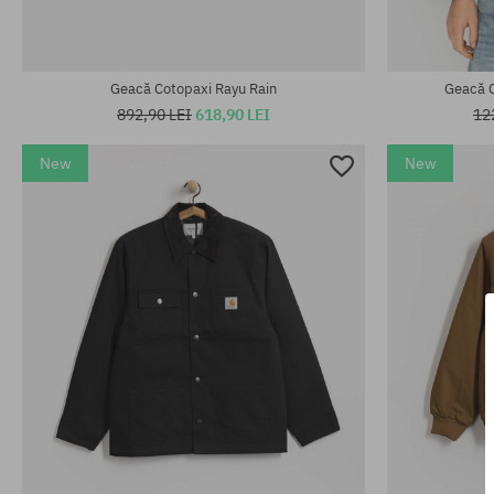
Mărimi existente:
Mărimi existen
S; M
XL
Geacă Cotopaxi Rayu Rain
Geacă 
892,90 LEI
618,90 LEI
12
New
New