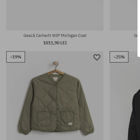
Mărimi existente:
Mărimi existen
L; XL; XXL
XS; S; M
Geacă Carhartt WIP Michigan Coat
Gea
1011,90 LEI
-19%
-25%