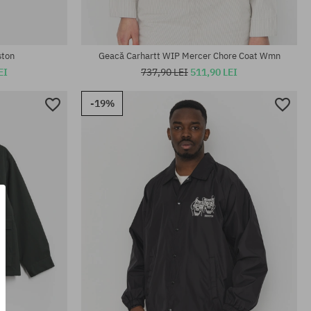
Mărimi existente:
M; L; XL
ston
Geacă Carhartt WIP Mercer Chore Coat Wmn
EI
737,90 LEI
511,90 LEI
-19%