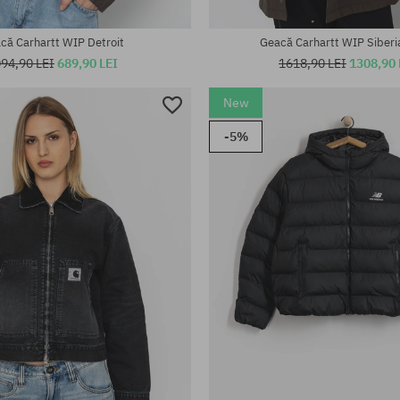
te:
Mărimi existente:
S; L; XL
că Carhartt WIP Detroit
Geacă Carhartt WIP Siberi
94,90 LEI
689,90 LEI
1618,90 LEI
1308,90 
New
-5%