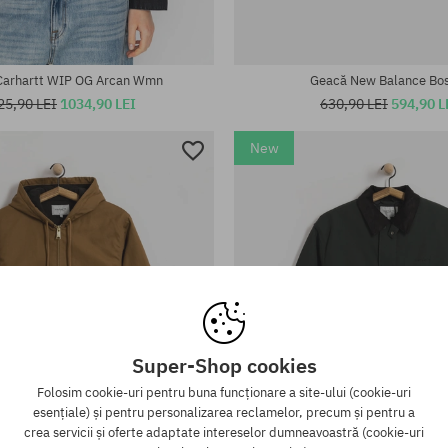
te:
Mărimi existente:
M; XL
Carhartt WIP OG Arcan Wmn
Geacă New Balance Bo
25,90 LEI
1034,90 LEI
630,90 LEI
594,90 L
New
Super-Shop cookies
Folosim cookie-uri pentru buna funcționare a site-ului (cookie-uri
esențiale) și pentru personalizarea reclamelor, precum și pentru a
crea servicii și oferte adaptate intereselor dumneavoastră (cookie-uri