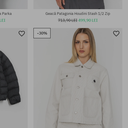
Mărimi existente:
L; XL
a Parka
Geacă Patagonia Houdini Stash 1/2 Zip
LEI
713,90 LEI
499,90 LEI
-30%