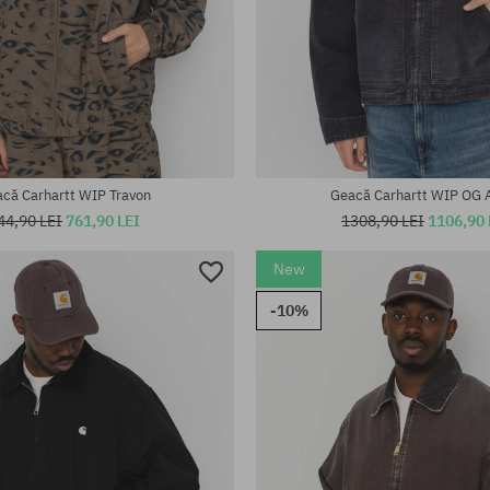
te:
Mărimi existente:
M
că Carhartt WIP Travon
Geacă Carhartt WIP OG 
44,90 LEI
761,90 LEI
1308,90 LEI
1106,90 
New
-10%