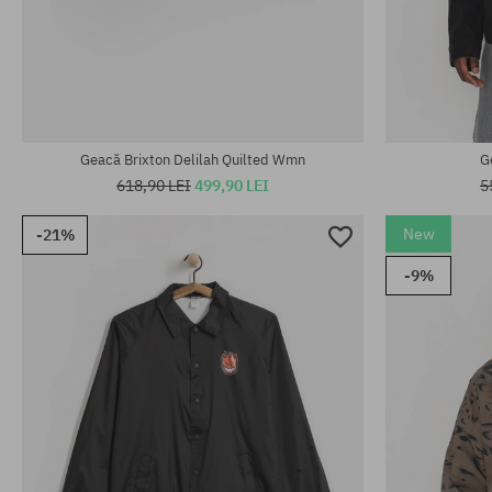
Mărimi existente:
Mărimi existen
M; L; XL
M; L; XL
Geacă Brixton Delilah Quilted Wmn
G
618,90 LEI
499,90 LEI
5
New
-21%
-9%