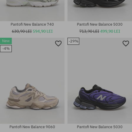
Pantofi New Balance 740
Pantofi New Balance 5030
630,90 LEI
594,90 LEI
713,90 LEI
499,90 LEI
Mărimi existente:
New
-29%
Mărimi existente:
36; 37; 37.5; 38; 38.5; 39.5; 40;
-4%
36; 37; 37.5; 38; 38.5; 39.5; 40;
40.5; 41.5; 42; 42.5; 43; 44;
40.5
44.5; 45; 45.5; 46.5
Pantofi New Balance 9060
Pantofi New Balance 5030