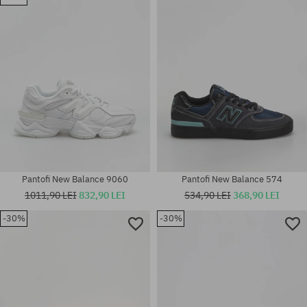
36; 37; 37.5; 38.5; 40; 40.5; 43;
Mărimi existente:
44
42; 44; 46.5
Pantofi New Balance 9060
Pantofi New Balance 574
1011,90 LEI
832,90 LEI
534,90 LEI
368,90 LEI
-30%
-30%
Mărimi existente:
Mărimi existente:
35.5; 36; 37; 37.5; 38; 38.5; 39;
37
40