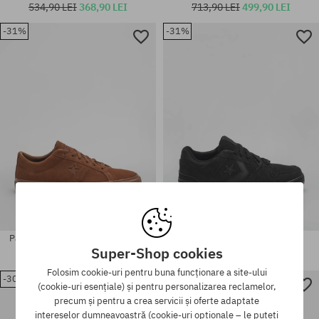
534,90 LEI
368,90 LEI
713,90 LEI
499,90 LEI
-31%
-31%
Mărimi existente:
Mărimi existente:
37; 37.5; 38; 38.5; 39; 41
37.5; 39.5; 40
Pantofi Converse One Star Pro Ox
Pantofi Converse CL98
Super-Shop cookies
534,90 LEI
368,90 LEI
499,90 LEI
344,90 LEI
Folosim cookie-uri pentru buna funcționare a site-ului
-30%
-37%
(cookie-uri esențiale) și pentru personalizarea reclamelor,
precum și pentru a crea servicii și oferte adaptate
Mărimi existente:
Mărimi existente:
intereselor dumneavoastră (cookie-uri opționale – le puteți
37
42; 44; 44.5; 45