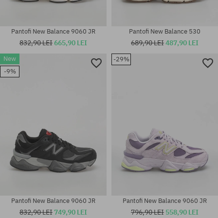
Pantofi New Balance 9060 JR
Pantofi New Balance 530
832,90 LEI
665,90 LEI
689,90 LEI
487,90 LEI
New
-29%
Mărimi existente:
-9%
36; 37; 37.5; 38; 38.5; 39.5; 40;
Mărimi existente:
40.5; 42
37.5; 40
Pantofi New Balance 9060 JR
Pantofi New Balance 9060 JR
832,90 LEI
749,90 LEI
796,90 LEI
558,90 LEI