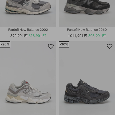
Pantofi New Balance 2002
Pantofi New Balance 9060
892,90 LEI
618,90 LEI
1011,90 LEI
808,90 LEI
-20%
-30%
Mărimi existente:
Mărimi existente:
36; 37; 37.5
37; 38; 40