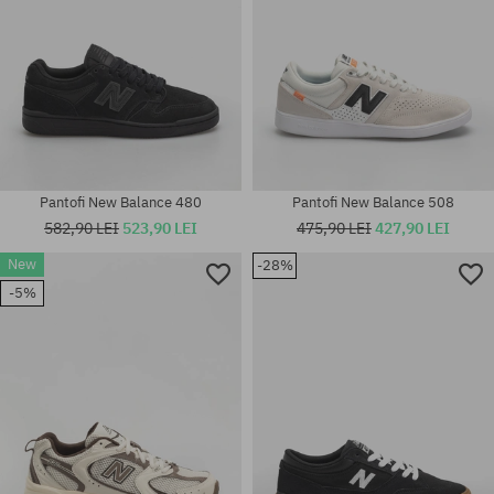
Pantofi New Balance 480
Pantofi New Balance 508
582,90 LEI
523,90 LEI
475,90 LEI
427,90 LEI
New
-28%
-5%
Mărimi existente:
Mărimi existente:
41.5; 42; 42.5; 43; 44; 45; 45.5
42; 42.5; 43; 44; 44.5; 45