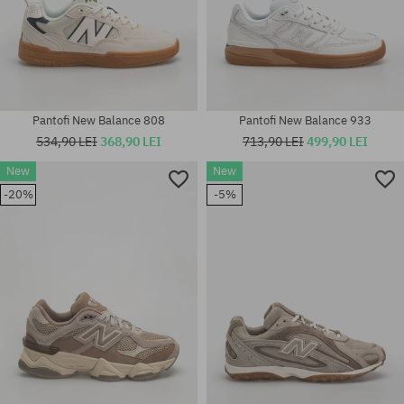
Pantofi New Balance 808
Pantofi New Balance 933
534,90 LEI
368,90 LEI
713,90 LEI
499,90 LEI
New
New
Mărimi existente:
Mărimi existente:
-20%
-5%
36; 37; 37.5; 38; 38.5; 39.5; 40;
42; 42.5; 43; 44; 44.5; 45; 45.5;
40.5; 41.5
46.5