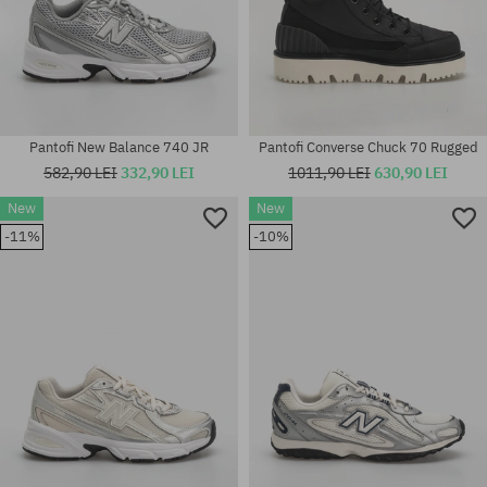
Pantofi New Balance 740 JR
Pantofi Converse Chuck 70 Rugged
582,90 LEI
332,90 LEI
1011,90 LEI
630,90 LEI
Mărimi existente:
New
New
36; 37; 37.5; 38; 38.5; 39.5;
-11%
-10%
40.5; 41.5; 42; 42.5; 43; 44.5;
Mărimi existente:
45; 45.5
36; 37; 37.5; 38; 39.5; 40; 40.5