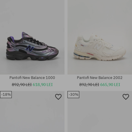
36; 37; 37.5; 38; 38.5; 39.5; 40;
Mărimi existente:
40.5; 41.5
36; 37; 37.5; 38; 38.5; 39.5
Pantofi New Balance 1000
Pantofi New Balance 2002
892,90 LEI
618,90 LEI
892,90 LEI
665,90 LEI
-18%
-30%
Mărimi existente:
Mărimi existente:
45.5; 46.5
37