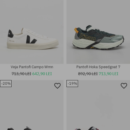
Veja Pantofi Campo Wmn
Pantofi Hoka Speedgoat 7
713,90 LEI
642,90 LEI
892,90 LEI
713,90 LEI
-20%
-19%
Mărimi existente:
Mărimi existente:
37; 37.5; 38; 38.5; 39.5; 40;
37; 37.5; 38; 38.5; 39.5; 40;
40.5; 41.5; 42
40.5; 41.5; 42