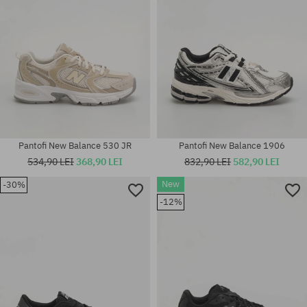
Pantofi New Balance 530 JR
Pantofi New Balance 1906
534,90 LEI
368,90 LEI
832,90 LEI
582,90 LEI
New
-30%
-12%
Mărimi existente:
Mărimi existente:
37
37; 37.5; 39.5; 40; 41.5