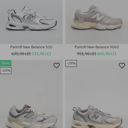
Pantofi New Balance 530
Pantofi New Balance 9060
630,90 LEI
511,90 LEI
951,90 LEI
665,90 LEI
New
-29%
Mărimi existente:
Mărimi existente:
-20%
37; 37.5; 38; 39.5; 40; 40.5;
36; 37; 37.5; 38; 38.5; 39.5; 40;
42.5; 43; 44; 44.5; 45; 45.5
42