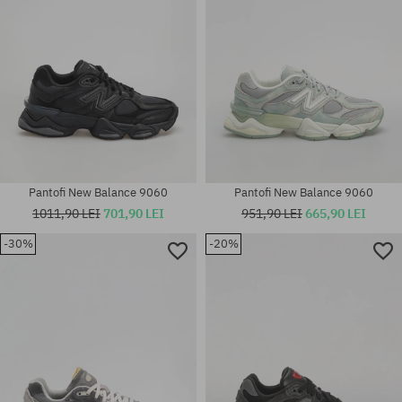
Pantofi New Balance 9060
Pantofi New Balance 9060
1011,90 LEI
701,90 LEI
951,90 LEI
665,90 LEI
-30%
-20%
Mărimi existente:
Mărimi existente:
37; 37.5; 38; 40; 40.5; 42; 42.5;
35.5; 36; 37; 37.5; 38; 38.5; 39;
43; 44; 44.5; 45; 45.5; 46.5
40