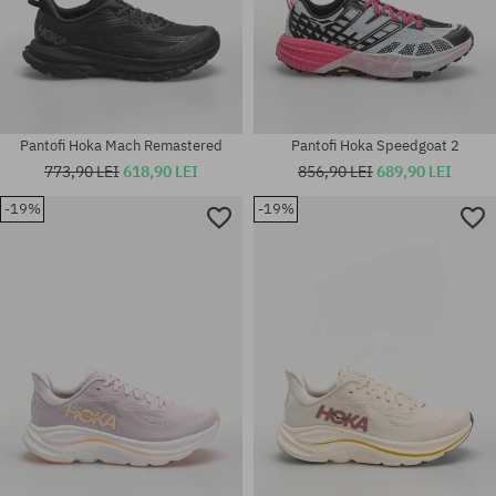
Pantofi Hoka Mach Remastered
Pantofi Hoka Speedgoat 2
773,90 LEI
618,90 LEI
856,90 LEI
689,90 LEI
-19%
-19%
Mărimi existente:
36; 37; 37.5; 38; 38.5; 39; 40;
Mărimi existente:
41
42 2/3; 44; 44 2/3; 45 1/3; 46