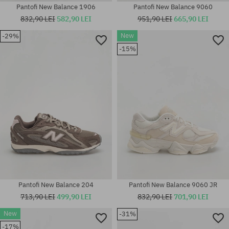
Pantofi New Balance 1906
Pantofi New Balance 9060
832,90 LEI
582,90 LEI
951,90 LEI
665,90 LEI
Mărimi existente:
New
-29%
36; 37; 37.5; 38; 38.5; 39.5; 40;
-15%
Mărimi existente:
40.5; 41.5; 42; 42.5; 43; 44;
41.5
44.5; 45; 45.5; 46.5; 47.5
Pantofi New Balance 204
Pantofi New Balance 9060 JR
713,90 LEI
499,90 LEI
832,90 LEI
701,90 LEI
New
-31%
Mărimi existente:
-17%