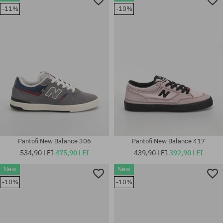
Mărimi existente:
-11%
-10%
Mărimi existente:
36; 37; 37.5; 38; 38.5; 39.5; 40;
36; 37; 37.5; 38; 38.5; 39; 40
40.5; 41.5
Pantofi New Balance 306
Pantofi New Balance 417
534,90 LEI
475,90 LEI
439,90 LEI
392,90 LEI
New
New
Mărimi existente:
-10%
-10%
36; 37; 37.5; 38; 38.5; 39.5; 40;
Mărimi existente:
40.5
42; 42.5; 43; 44; 44.5; 45