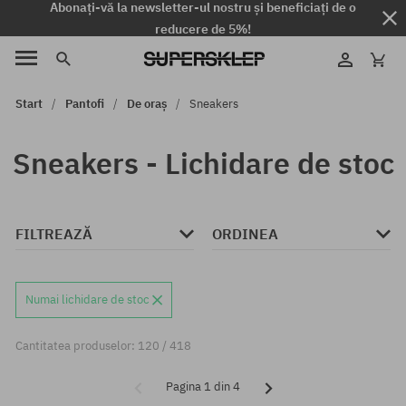
Abonați-vă la newsletter-ul nostru și beneficiați de o
reducere de 5%!
Start
Pantofi
De oraș
Sneakers
Sneakers - Lichidare de stoc
FILTREAZĂ
ORDINEA
Numai lichidare de stoc
Cantitatea produselor: 120 / 418
Pagina 1 din 4