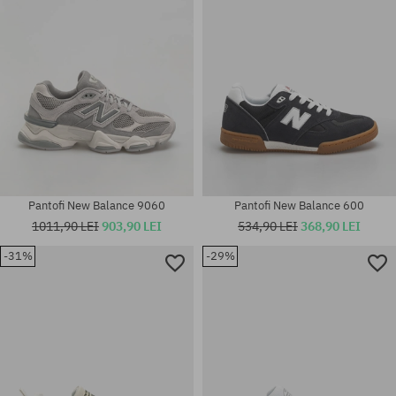
Pantofi New Balance 9060
Pantofi New Balance 600
1011,90 LEI
903,90 LEI
534,90 LEI
368,90 LEI
-31%
-29%
Mărimi existente:
Mărimi existente:
41.5; 42; 42.5; 43; 44; 44.5; 45;
41.5; 42; 42.5; 43; 44; 44.5; 45;
45.5; 46.5
45.5; 46.5