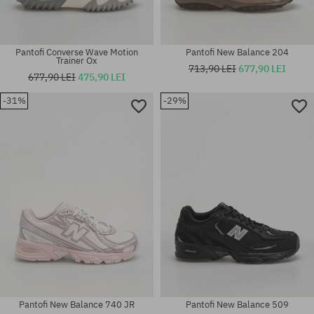
Pantofi Converse Wave Motion
Pantofi New Balance 204
Trainer Ox
713,90 LEI
677,90 LEI
677,90 LEI
475,90 LEI
Mărimi existente:
Mărimi existente:
35.5; 36; 36 2/3; 37 1/3; 38; 38
-31%
-29%
41.5; 42; 42.5; 43; 44; 44.5; 45;
2/3; 41 1/3; 43 1/3; 44; 44 2/3;
45.5; 46.5; 47.5
45 1/3; 46
Pantofi New Balance 740 JR
Pantofi New Balance 509