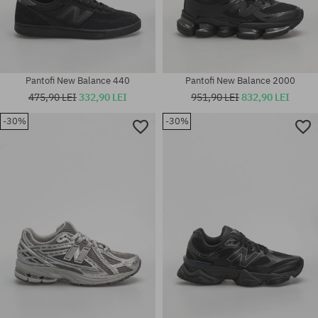
Pantofi New Balance 440
Pantofi New Balance 2000
475,90 LEI
332,90 LEI
951,90 LEI
832,90 LEI
-30%
-30%
Mărimi existente:
Mărimi existente:
36; 37; 37.5
36; 37; 40