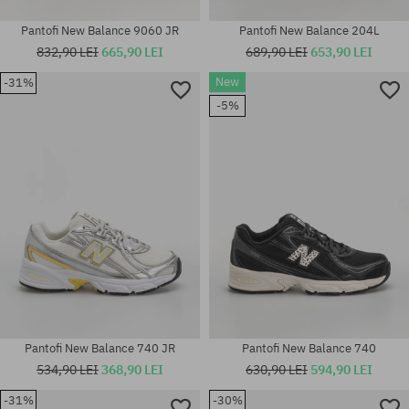
Pantofi New Balance 9060 JR
Pantofi New Balance 204L
832,90 LEI
665,90 LEI
689,90 LEI
653,90 LEI
New
-31%
-5%
Mărimi existente:
Mărimi existente:
42
42; 44.5; 45; 45.5
Pantofi New Balance 740 JR
Pantofi New Balance 740
534,90 LEI
368,90 LEI
630,90 LEI
594,90 LEI
-31%
-30%