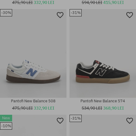
475,90 LEI
332,90 LEI
594,90 LEI
415,90 LEI
Mărimi existente:
-30%
-31%
36; 37; 37.5; 38; 38.5; 39.5; 40;
40.5; 41.5; 42; 42.5; 43; 44;
Mărimi existente:
44.5; 45; 46.5
42; 42.5; 43; 45
Pantofi New Balance 508
Pantofi New Balance 574
475,90 LEI
332,90 LEI
534,90 LEI
368,90 LEI
New
-31%
Mărimi existente:
-10%
41.5; 43; 44; 44.5; 45; 45.5;
Mărimi existente:
46.5
42; 42.5; 44; 44.5; 45; 45.5