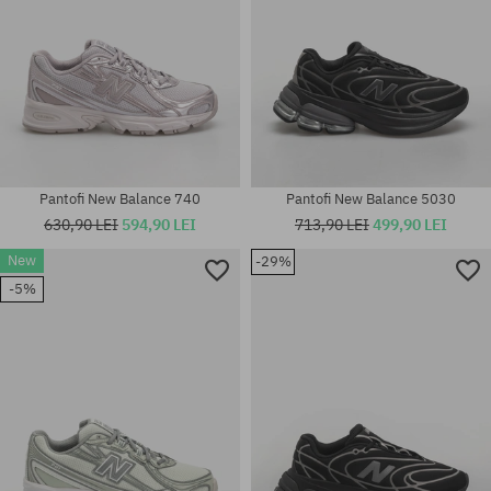
Pantofi New Balance 740
Pantofi New Balance 5030
630,90 LEI
594,90 LEI
713,90 LEI
499,90 LEI
New
-29%
Mărimi existente:
-5%
Mărimi existente:
36; 37; 37.5; 38; 38.5; 39.5; 40;
36; 37; 37.5; 38; 38.5; 39; 40
40.5