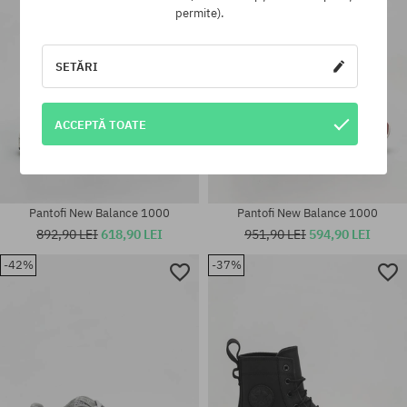
permite).
SETĂRI
ACCEPTĂ TOATE
Pantofi New Balance 1000
Pantofi New Balance 1000
892,90 LEI
618,90 LEI
951,90 LEI
594,90 LEI
-42%
-37%
Mărimi existente:
39; 40; 41; 42; 42.5; 43; 44;
Mărimi existente:
44.5; 45
41; 42; 42.5