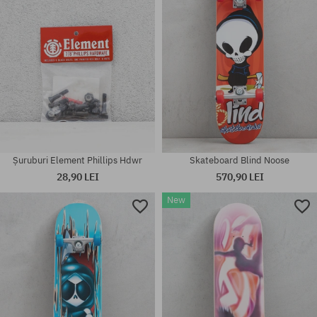
Șuruburi Element Phillips Hdwr
Skateboard Blind Noose
28,90 LEI
570,90 LEI
New
Mărimi existente:
Mărimi existente:
1/8
7.25