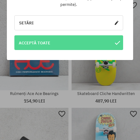
permite).
Mărimi existente:
Mărimi existente:
L-XL
8.5
SETĂRI
ACCEPTĂ TOATE
Rulmenți Ace Ace Bearings
Skateboard Cliche Handwritten
154,90 LEI
487,90 LEI
mărime universală
mărime universală