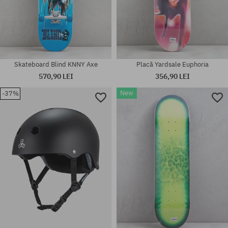
Skateboard Blind KNNY Axe
Placă Yardsale Euphoria
570,90 LEI
356,90 LEI
New
-37%
Mărimi existente:
Mărimi existente:
7/8
7.5