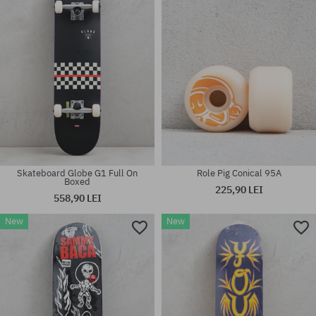
Skateboard Globe G1 Full On
Role Pig Conical 95A
Boxed
225,90 LEI
558,90 LEI
New
New
Mărimi existente:
Mărimi existente:
53
55