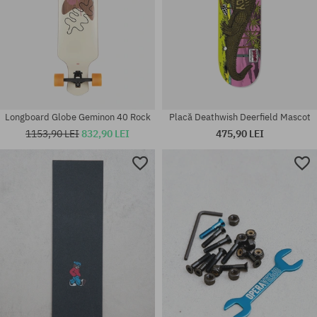
Longboard Globe Geminon 40 Rock
Placă Deathwish Deerfield Mascot
1153,90 LEI
832,90 LEI
475,90 LEI
Mărimi existente:
1
mărime universală