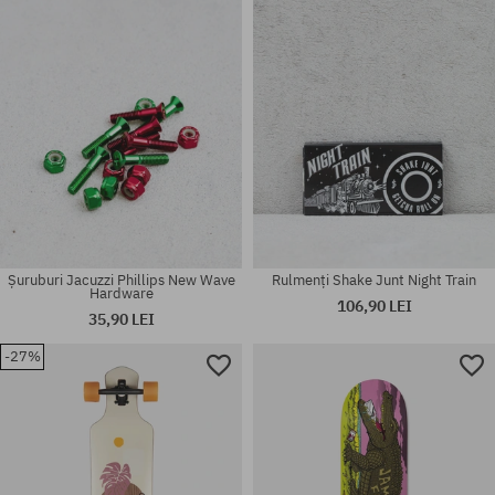
mărime universală
8.625
Șuruburi Jacuzzi Phillips New Wave
Rulmenți Shake Junt Night Train
Hardware
106,90 LEI
35,90 LEI
-27%
Mărimi existente:
mărime universală
54