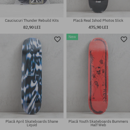
Cauciucuri Thunder Rebuild Kits
Placă Real Ishod Photos Slick
82,90 LEI
475,90 LEI
New
Mărimi existente:
Mărimi existente:
8.5
8.0; 8.25; 8.375; 8.5
Placă April Skateboards Shane
Placă Youth Skateboards Bummers
Liquid
Half Web