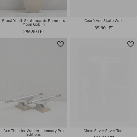
Placă Youth Skateboards Bummers
Ceară Ace Skate Wax
Moon Goblin
35,90 LEI
296,90 LEI
Mărimi existente:
Mărimi existente:
8.0; 8.25; 8.375; 8.5
53; 56
Axe Thunder Walker Luminary Pro
Cheie Silver Silver Tool
Editions