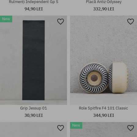
Rulmenți Independent Gp S
Placă Antiz Odyssey
94,90 LEI
332,90 LEI
New
Mărimi existente:
8.38
mărime universală
Grip Jessup 01
Role Spitfire F4 101 Classic
30,90 LEI
344,90 LEI
New
Mărimi existente: