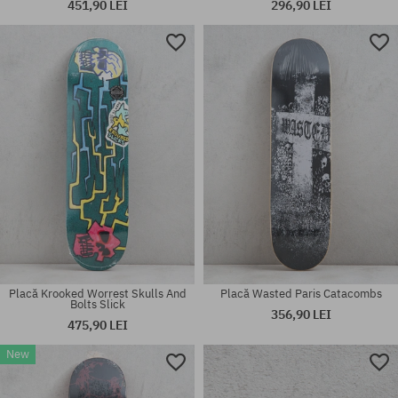
451,90 LEI
296,90 LEI
Mărimi existente:
mărime universală
8.3
Placă Krooked Worrest Skulls And
Placă Wasted Paris Catacombs
Bolts Slick
356,90 LEI
475,90 LEI
New
Mărimi existente:
Mărimi existente:
8.125; 8.25; 8.5
8.25; 8.375; 8.5; 8.625