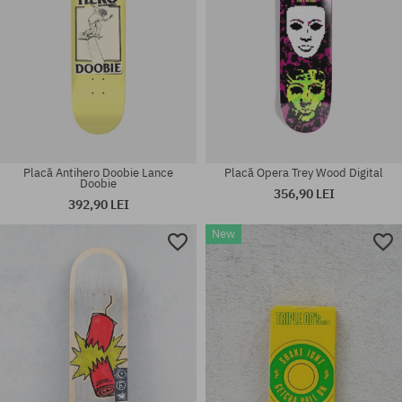
Placă Antihero Doobie Lance
Placă Opera Trey Wood Digital
Doobie
356,90 LEI
392,90 LEI
New
Mărimi existente:
Mărimi existente:
8.75
8.25