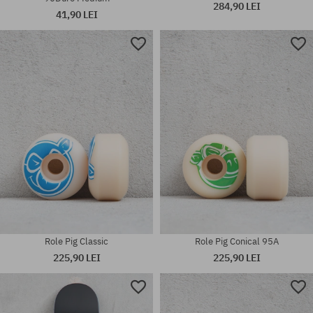
284,90 LEI
41,90 LEI
Mărimi existente:
Mărimi existente:
1
8.5
Role Pig Classic
Role Pig Conical 95A
225,90 LEI
225,90 LEI
Mărimi existente:
mărime universală
8.25