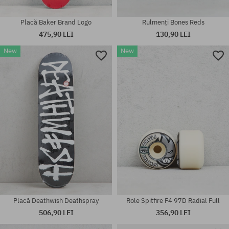
Placă Baker Brand Logo
Rulmenți Bones Reds
475,90 LEI
130,90 LEI
New
New
Placă Deathwish Deathspray
Role Spitfire F4 97D Radial Full
506,90 LEI
356,90 LEI