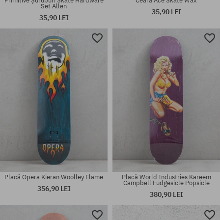
Primitive Șuruburi Skate Hardware
Ceară Ace Skate Wax
Set Allen
35,90 LEI
35,90 LEI
Mărimi existente:
Mărimi existente:
8.0
8.0
Placă Opera Kieran Woolley Flame
Placă World Industries Kareem
Campbell Fudgesicle Popsicle
356,90 LEI
380,90 LEI
Mărimi existente: