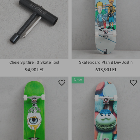
Cheie Spitfire T3 Skate Tool
Skateboard Plan B Dev Joslin
94,90 LEI
613,90 LEI
New
Mărimi existente:
mărime universală
7.75