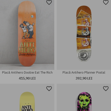
Mărimi existente:
8.0; 8.125; 8.25; 8.5; 8.625
mărime universală
Placă Antihero Doobie Eat The Rich
Placă Antihero Pfanner Postal
415,90 LEI
392,90 LEI
Mărimi existente:
Mărimi existente:
8.38
54; 56; 58