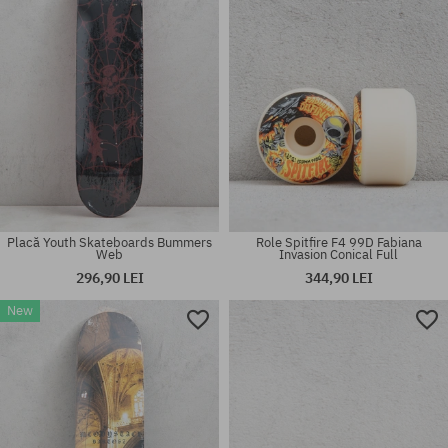
Placă Youth Skateboards Bummers
Role Spitfire F4 99D Fabiana
Web
Invasion Conical Full
296,90 LEI
344,90 LEI
New
Mărimi existente:
Mărimi existente:
8.3
8.25