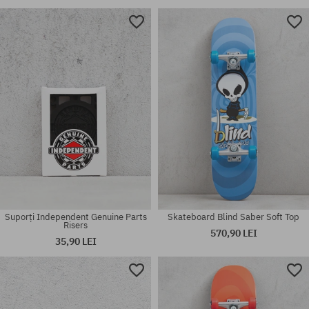
Mărimi existente:
mărime universală
1
Suporți Independent Genuine Parts
Skateboard Blind Saber Soft Top
Risers
570,90 LEI
35,90 LEI
Mărimi existente:
mărime universală
7/8