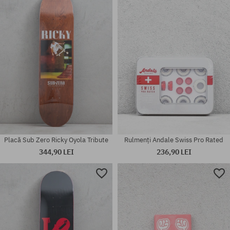
7/8
mărime universală
Placă Sub Zero Ricky Oyola Tribute
Rulmenți Andale Swiss Pro Rated
344,90 LEI
236,90 LEI
Mărimi existente:
Mărimi existente:
8.0; 8.5
8.25