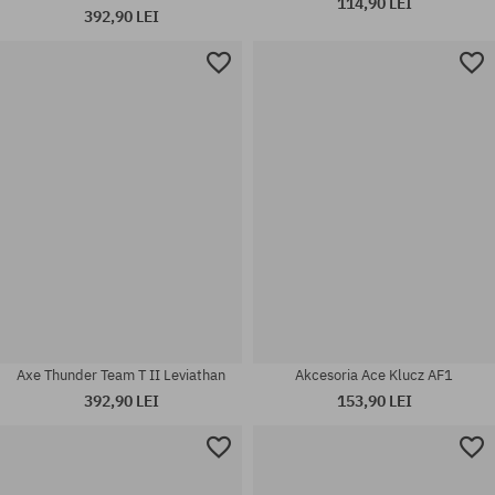
114,90 LEI
392,90 LEI
Mărimi existente:
8.0; 8.125; 8.25; 8.375; 8.5; 9.0
mărime universală
Axe Thunder Team T II Leviathan
Akcesoria Ace Klucz AF1
392,90 LEI
153,90 LEI
Mărimi existente:
8.46
mărime universală