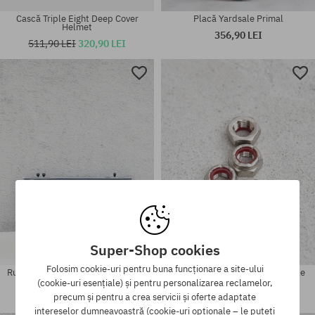
Cască Triple Eight Deep Cover
Placă Yardsale Primal
Helmet
356,90 LEI
511,90 LEI
320,90 LEI
Mărimi existente:
Mărimi existente:
8.0
8.6
Super-Shop cookies
Folosim cookie-uri pentru buna funcționare a site-ului
Rulmenți FKD Fkd Pro Greg Lutzka
Akcesoria Ace Re Threading Axle
Nut
(cookie-uri esențiale) și pentru personalizarea reclamelor,
177,90 LEI
42,90 LEI
precum și pentru a crea servicii și oferte adaptate
intereselor dumneavoastră (cookie-uri opționale – le puteți