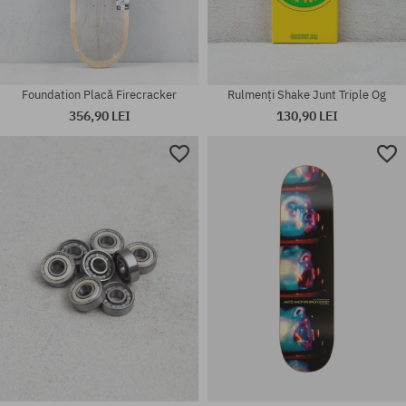
Foundation Placă Firecracker
Rulmenți Shake Junt Triple Og
356,90 LEI
130,90 LEI
Mărimi existente:
Mărimi existente:
8.75
8.25