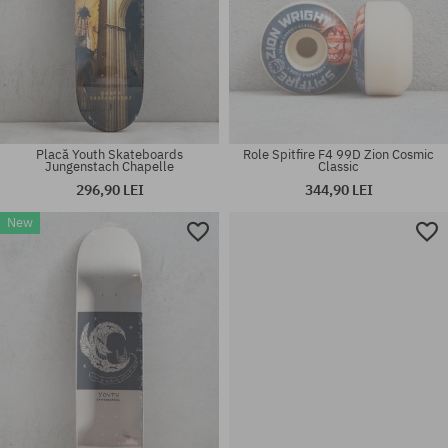
Placă Youth Skateboards
Role Spitfire F4 99D Zion Cosmic
Jungenstach Chapelle
Classic
296,90 LEI
344,90 LEI
New
Mărimi existente:
Mărimi existente:
8.0; 8.25; 8.375; 8.5; 8.75
53; 54