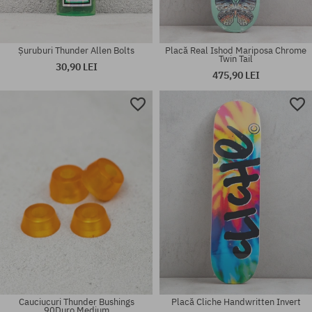
Șuruburi Thunder Allen Bolts
Placă Real Ishod Mariposa Chrome
Twin Tail
30,90 LEI
475,90 LEI
Mărimi existente:
8.5
mărime universală
Cauciucuri Thunder Bushings
Placă Cliche Handwritten Invert
90Duro Medium