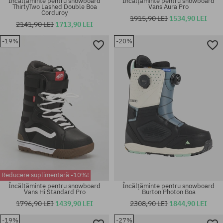
Încălțăminte pentru snowboard
Încălțăminte pentru snowboard
ThirtyTwo Lashed Double Boa
Vans Aura Pro
Corduroy
1915,90 LEI
1534,90 LEI
2141,90 LEI
1713,90 LEI
Mărimi existente:
Mărimi existente:
-19%
-20%
41
42; 43; 43.5; 44
Reducere suplimentară -10%!
Încălțăminte pentru snowboard
Încălțăminte pentru snowboard
Vans Hi Standard Pro
Burton Photon Boa
1796,90 LEI
1439,90 LEI
2308,90 LEI
1844,90 LEI
Mărimi existente:
Mărimi existente:
-19%
-27%