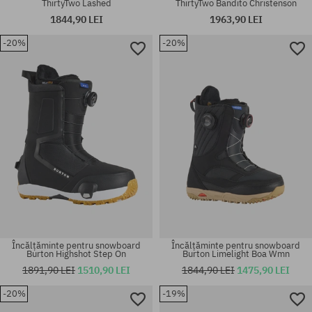
ThirtyTwo Lashed
ThirtyTwo Bandito Christenson
1844,90 LEI
1963,90 LEI
-20%
-20%
Mărimi existente:
Mărimi existente:
43
43
Încălțăminte pentru snowboard
Încălțăminte pentru snowboard
Burton Highshot Step On
Burton Limelight Boa Wmn
1891,90 LEI
1510,90 LEI
1844,90 LEI
1475,90 LEI
-20%
-19%
Mărimi existente:
Mărimi existente: