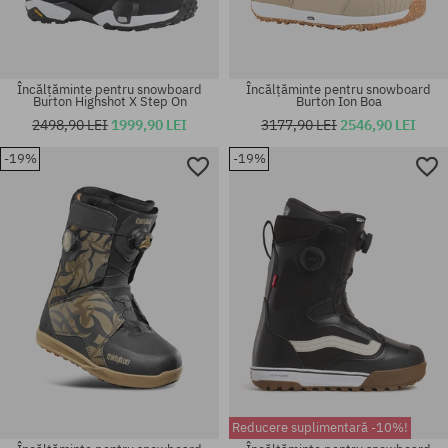
Încălțăminte pentru snowboard
Încălțăminte pentru snowboard
Burton Highshot X Step On
Burton Ion Boa
2498,90 LEI
1999,90 LEI
3177,90 LEI
2546,90 LEI
-19%
-19%
Mărimi existente:
Mărimi existente:
38; 41.5
42.5
Reducere suplimentară -10%!