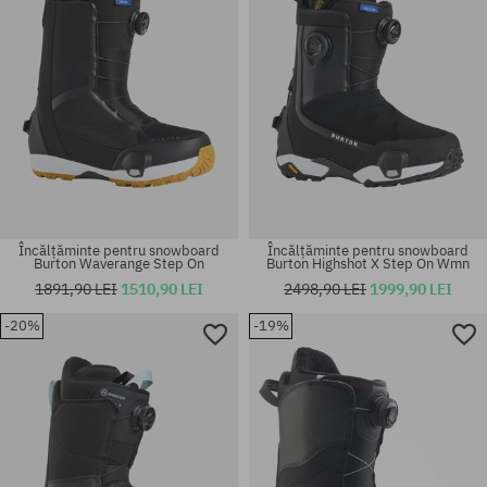
Încălțăminte pentru snowboard
Încălțăminte pentru snowboard
Burton Waverange Step On
Burton Highshot X Step On Wmn
1891,90 LEI
1510,90 LEI
2498,90 LEI
1999,90 LEI
-20%
-19%
Mărimi existente:
Mărimi existente:
44
37; 38; 38.5; 40