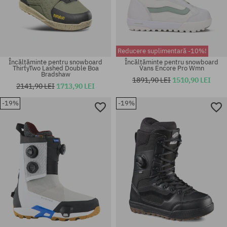
Reducere suplimentară -10%!
Încălțăminte pentru snowboard
Încălțăminte pentru snowboard
ThirtyTwo Lashed Double Boa
Vans Encore Pro Wmn
Bradshaw
1891,90 LEI
1510,90 LEI
2141,90 LEI
1713,90 LEI
Mărimi existente:
Mărimi existente:
-19%
-19%
43.5; 44; 44.5
44.5