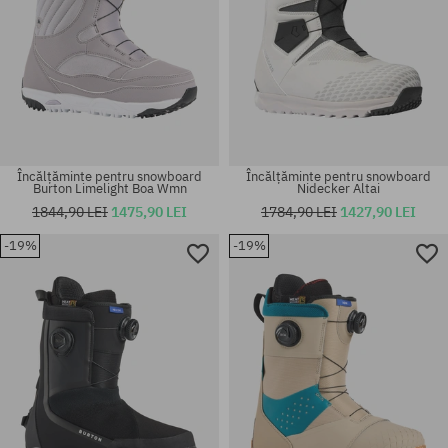
Încălțăminte pentru snowboard
Încălțăminte pentru snowboard
Burton Limelight Boa Wmn
Nidecker Altai
1844,90 LEI
1475,90 LEI
1784,90 LEI
1427,90 LEI
-19%
-19%
Mărimi existente:
Mărimi existente:
37; 40.5
41.5; 42