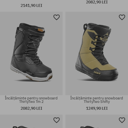
2082,90 LEI
2141,90 LEI
Mărimi existente:
Mărimi existente:
38
43
Încălțăminte pentru snowboard
Încălțăminte pentru snowboard
ThirtyTwo Tm 2
ThirtyTwo Shifty
2082,90 LEI
1249,90 LEI
Mărimi existente:
Mărimi existente:
43
43