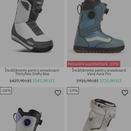
Reducere suplimentară -10%!
Încălțăminte pentru snowboard
Încălțăminte pentru snowboard
ThirtyTwo Shifty Boa
Vans Aura Pro
1427,90 LEI
1141,90 LEI
1915,90 LEI
1725,90 LEI
-28%
-19%
Mărimi existente:
Mărimi existente:
42
36.5; 38; 38.5