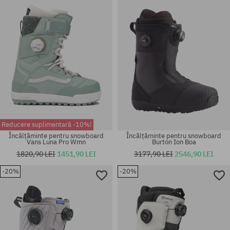
43
43
Reducere suplimentară -10%!
Încălțăminte pentru snowboard
Încălțăminte pentru snowboard
Vans Luna Pro Wmn
Burton Ion Boa
1820,90 LEI
1451,90 LEI
3177,90 LEI
2546,90 LEI
-20%
-20%
Mărimi existente:
Mărimi existente:
41.5; 42; 42.5; 44; 47
39; 40.5