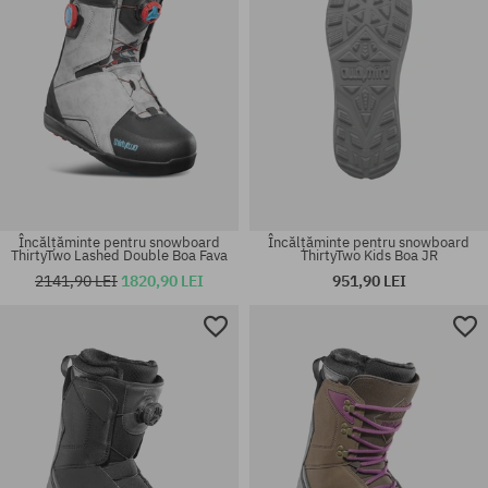
Încălțăminte pentru snowboard
Încălțăminte pentru snowboard
ThirtyTwo Lashed Double Boa Fava
ThirtyTwo Kids Boa JR
2141,90 LEI
1820,90 LEI
951,90 LEI
Mărimi existente:
Mărimi existente:
37; 38; 39; 40; 41
43