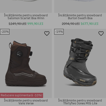
Încălțăminte pentru snowboard
Încălțăminte pentru snowboard
Salomon Scarlet Boa Wmn
Burton Swath Boa
1249,90 LEI
999,90 LEI
2094,90 LEI
1677,90 LEI
-20%
-19%
Mărimi existente:
Mărimi existente:
37.5; 38
36.5; 38.5
Reducere suplimentară -10%!
Încălțăminte pentru snowboard
Încălțăminte pentru snowboard
Vans Verse
ThirtyTwo Jones Mtb Lite