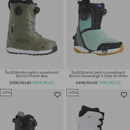
Încălțăminte pentru snowboard
Încălțăminte pentru snowboard
Burton Photon Boa
Burton Waverange X Step On Wmn
2308,90 LEI
1844,90 LEI
2498,90 LEI
1999,90 LEI
Mărimi existente:
-20%
-20%
Mărimi existente:
41; 42; 42.5; 43.5; 44; 45; 46;
38; 38.5; 40
47; 49