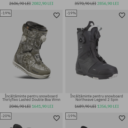
2606,90 LEI
2082,90 LEI
3570,90 LEI
2856,90 LEI
-19%
-19%
Mărimi existente:
Mărimi existente:
37; 38
42; 42.5; 43; 43.5; 44; 44.5; 45
Încălțăminte pentru snowboard
Încălțăminte pentru snowboard
ThirtyTwo Lashed Double Boa Wmn
Northwave Legend 2 Spin
2046,90 LEI
1641,90 LEI
1689,90 LEI
1356,90 LEI
-20%
-19%
Mărimi existente:
Mărimi existente:
44.5; 45
42.5