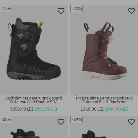
-19%
-20%
Mărimi existente:
Mărimi existente:
42
41
Încălțăminte pentru snowboard
Încălțăminte pentru snowboard
Bataleon Acid Double BOA
Salomon Pearl Boa Wmn
3058,90 LEI
2451,90 LEI
1368,90 LEI
1094,90 LEI
-20%
-19%
Mărimi existente:
Mărimi existente:
42; 44.5; 46
37; 39; 40; 41