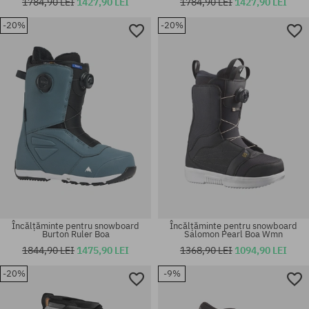
1784,90 LEI
1427,90 LEI
1784,90 LEI
1427,90 LEI
-20%
-20%
Mărimi existente:
Mărimi existente:
37
45
Încălțăminte pentru snowboard
Încălțăminte pentru snowboard
Burton Ruler Boa
Salomon Pearl Boa Wmn
1844,90 LEI
1475,90 LEI
1368,90 LEI
1094,90 LEI
-20%
-9%
Mărimi existente:
Mărimi existente:
40
41; 45.5