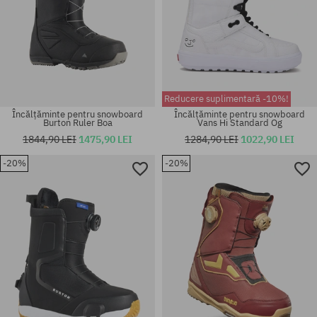
Reducere suplimentară -10%!
Încălțăminte pentru snowboard
Încălțăminte pentru snowboard
Burton Ruler Boa
Vans Hi Standard Og
1844,90 LEI
1475,90 LEI
1284,90 LEI
1022,90 LEI
-20%
-20%
Mărimi existente:
Mărimi existente:
47
37; 39; 40; 40.5; 41