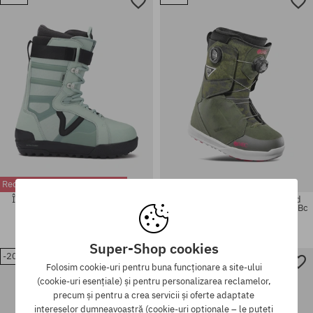
40.5; 41; 42; 42.5; 44
44.5
Reducere suplimentară -10%!
Încălțăminte pentru snowboard
Încălțăminte pentru snowboard
Vans Hi Standard Pro
ThirtyTwo Lashed Double Boa B4Bc
Wmn
1796,90 LEI
1439,90 LEI
2141,90 LEI
1546,90 LEI
Super-Shop cookies
Mărimi existente:
Mărimi existente:
-20%
-20%
Folosim cookie-uri pentru buna funcționare a site-ului
42; 44.5; 45
43; 47
(cookie-uri esențiale) și pentru personalizarea reclamelor,
precum și pentru a crea servicii și oferte adaptate
intereselor dumneavoastră (cookie-uri opționale – le puteți