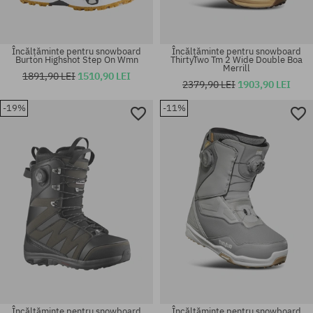
Încălțăminte pentru snowboard
Încălțăminte pentru snowboard
Burton Highshot Step On Wmn
ThirtyTwo Tm 2 Wide Double Boa
Merrill
1891,90 LEI
1510,90 LEI
2379,90 LEI
1903,90 LEI
Mărimi existente:
Mărimi existente:
-19%
-11%
48
39
Încălțăminte pentru snowboard
Încălțăminte pentru snowboard