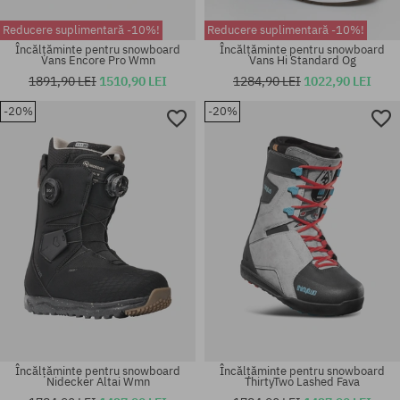
Reducere suplimentară -10%!
Reducere suplimentară -10%!
Încălțăminte pentru snowboard
Încălțăminte pentru snowboard
Vans Encore Pro Wmn
Vans Hi Standard Og
1891,90 LEI
1510,90 LEI
1284,90 LEI
1022,90 LEI
-20%
-20%
Mărimi existente:
Mărimi existente:
37.5; 38; 39
40.5; 41
Încălțăminte pentru snowboard
Încălțăminte pentru snowboard
Nidecker Altai Wmn
ThirtyTwo Lashed Fava