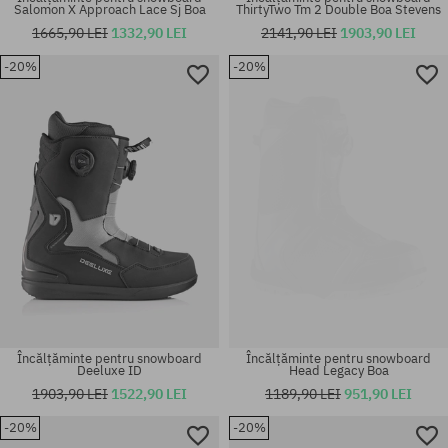
Salomon X Approach Lace Sj Boa
ThirtyTwo Tm 2 Double Boa Stevens
1665,90 LEI
1332,90 LEI
2141,90 LEI
1903,90 LEI
Mărimi existente:
Mărimi existente:
-20%
-20%
36.5; 37; 38; 41
42
Încălțăminte pentru snowboard
Încălțăminte pentru snowboard
Deeluxe ID
Head Legacy Boa
1903,90 LEI
1522,90 LEI
1189,90 LEI
951,90 LEI
-20%
-20%
Mărimi existente:
Mărimi existente: