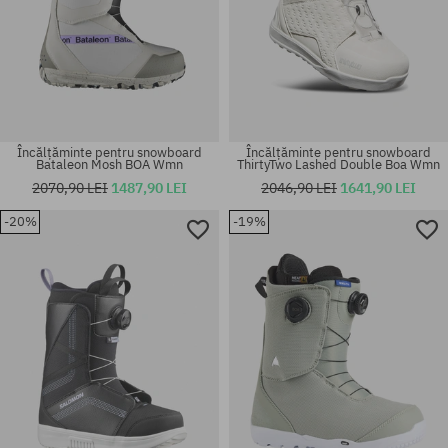
Încălțăminte pentru snowboard
Încălțăminte pentru snowboard
Bataleon Mosh BOA Wmn
ThirtyTwo Lashed Double Boa Wmn
2070,90 LEI
1487,90 LEI
2046,90 LEI
1641,90 LEI
-20%
-19%
Mărimi existente:
Mărimi existente:
44
42.5; 44; 44.5