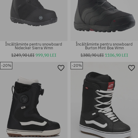
Încălțăminte pentru snowboard
Încălțăminte pentru snowboard
Nidecker Sierra Wmn
Burton Mint Boa Wmn
1249,90 LEI
999,90 LEI
1380,90 LEI
1106,90 LEI
-20%
-20%
Mărimi existente:
Mărimi existente:
47
38