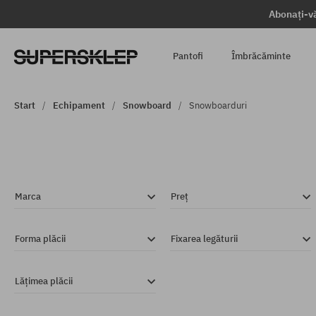
Abonați-vă
Pantofi
Îmbrăcăminte
Start
Echipament
Snowboard
Snowboarduri
Marca
Preț
Forma plăcii
Fixarea legăturii
Lățimea plăcii