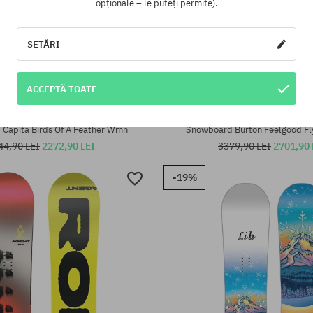
opționale – le puteți permite).
SETĂRI
ACCEPTĂ TOATE
te:
Mărimi existente:
159
Capita Birds Of A Feather Wmn
Snowboard Burton Feelgood Fl
44,90 LEI
2272,90 LEI
3379,90 LEI
2701,90 
-19%