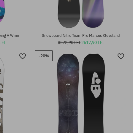
Mărimi existente:
141; 145
ying V Wmn
Snowboard Nitro Team Pro Marcus Kleveland
LEI
3272,90 LEI
2617,90 LEI
-20%