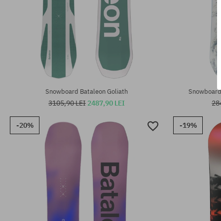
Mărimi existente:
Mărimi existen
140; 152
140; 143; 146
Snowboard Bataleon Goliath
Snowboard 
3105,90 LEI
2487,90 LEI
28
-20%
-19%