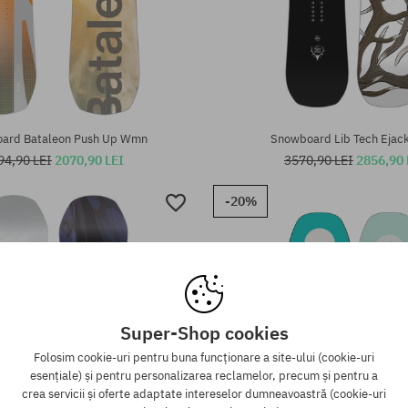
te:
Mărimi existente:
144; 148; 152
ard Bataleon Push Up Wmn
Snowboard Lib Tech Ejack
94,90 LEI
2070,90 LEI
3570,90 LEI
2856,90 
-20%
Super-Shop cookies
Folosim cookie-uri pentru buna funcționare a site-ului (cookie-uri
esențiale) și pentru personalizarea reclamelor, precum și pentru a
crea servicii și oferte adaptate intereselor dumneavoastră (cookie-uri