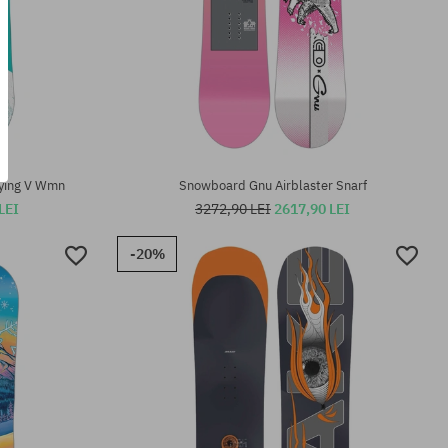
Mărimi existente:
153; 157
ying V Wmn
Snowboard Gnu Airblaster Snarf
LEI
3272,90 LEI
2617,90 LEI
-20%