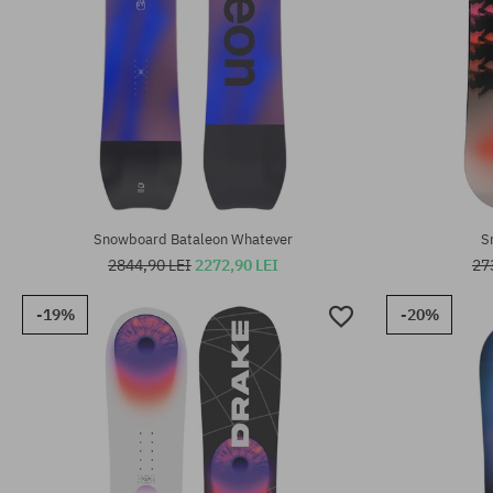
Mărimi existente:
Mărimi existen
156
146
Snowboard Bataleon Whatever
S
2844,90 LEI
2272,90 LEI
27
-19%
-20%