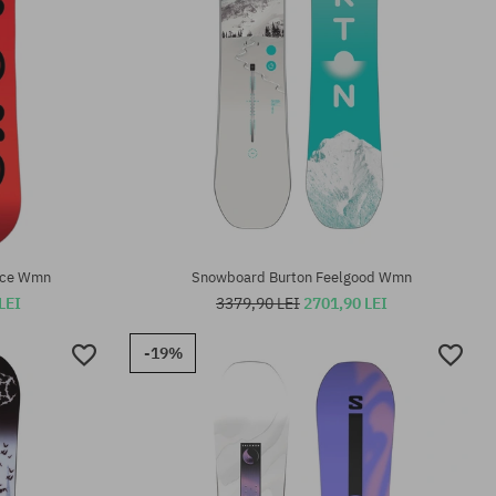
Mărimi existente:
152; 156; 156W; 159; 159W
ice Wmn
Snowboard Burton Feelgood Wmn
LEI
3379,90 LEI
2701,90 LEI
-19%