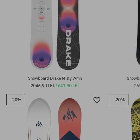
Mărimi existente:
Mărimi existen
162W
157
Snowboard Drake Misty Wmn
Snowbo
2046,90 LEI
1641,90 LEI
25
-20%
-20%