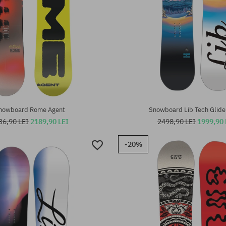
te:
Mărimi existente:
142; 146
nowboard Rome Agent
Snowboard Lib Tech Glid
36,90 LEI
2189,90 LEI
2498,90 LEI
1999,90 
-20%