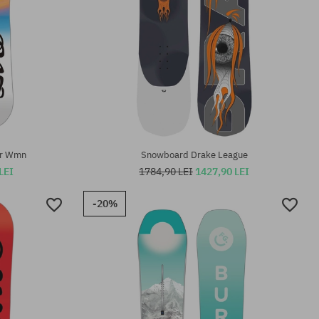
Mărimi existente:
153; 158
er Wmn
Snowboard Drake League
LEI
1784,90 LEI
1427,90 LEI
-20%