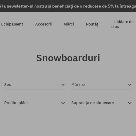
 la newsletter-ul nostru și beneficiați de o reducere de 5% la întrea
Lichidare de
Echipament
Accesorii
Mărci
Noutăți
stoc
Snowboarduri
Sex
Mărime
Profilul plăcii
Suprafața de alunecare