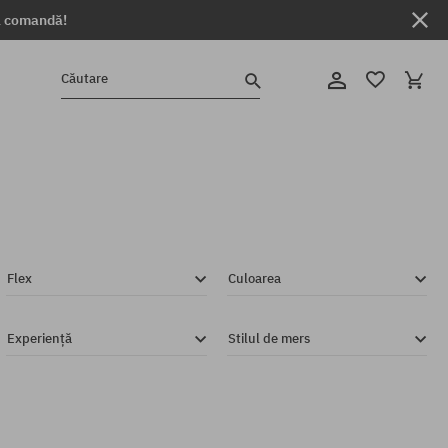
ga comandă!
Căutare
Flex
Culoarea
Experiență
Stilul de mers