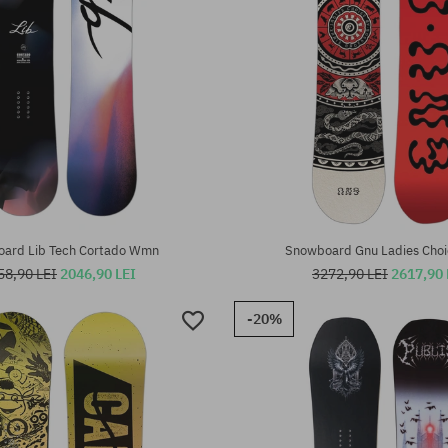
te:
Mărimi existente:
147
ard Lib Tech Cortado Wmn
Snowboard Gnu Ladies Cho
58,90 LEI
2046,90 LEI
3272,90 LEI
2617,90 
-20%