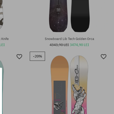
Mărimi existente:
159
 Knife
Snowboard Lib Tech Golden Orca
LEI
4343,90 LEI
3474,90 LEI
-20%