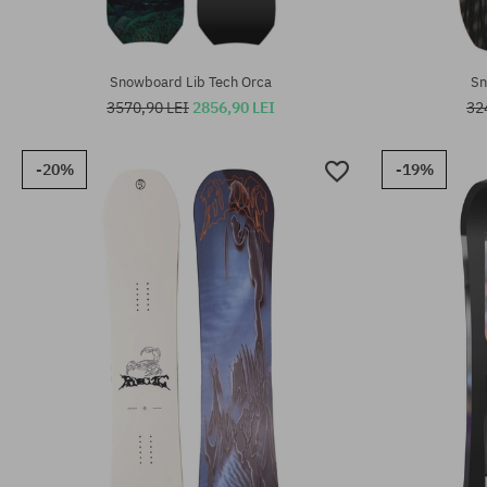
Snowboard Lib Tech Orca
Sn
3570,90 LEI
2856,90 LEI
32
-20%
-19%