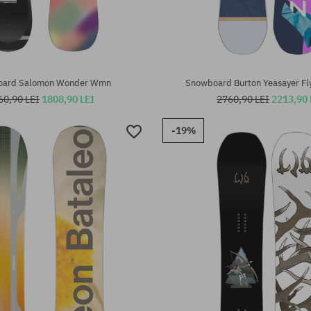
te:
Mărimi existente:
158
oard Salomon Wonder Wmn
Snowboard Burton Yeasayer Fl
60,90 LEI
1808,90 LEI
2760,90 LEI
2213,90 
-19%