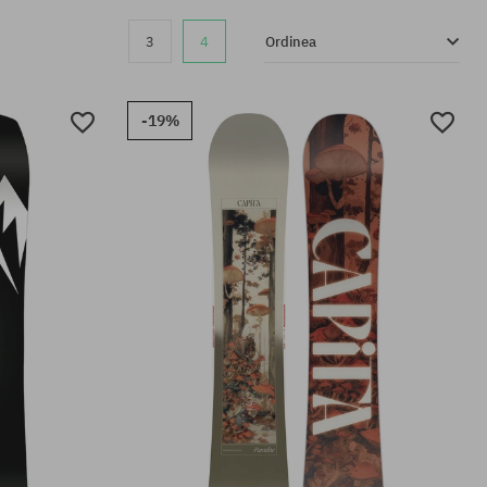
3
4
Ordinea
-19%