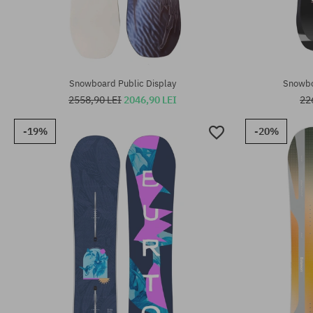
Mărimi existente:
Mărimi existen
138; 144; 147; 150; 153; 162
153
Snowboard Public Display
Snowb
2558,90 LEI
2046,90 LEI
22
-19%
-20%