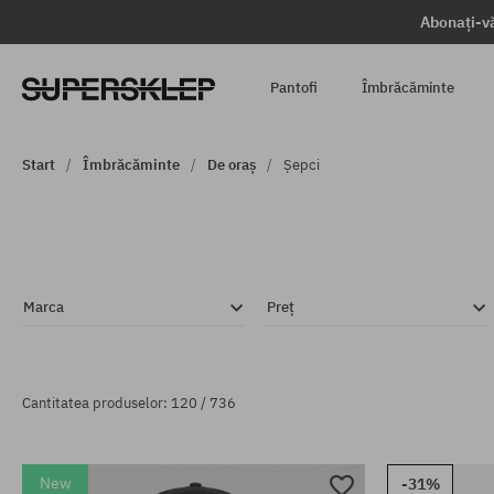
Abonați-vă
Pantofi
Îmbrăcăminte
Start
Îmbrăcăminte
De oraș
Șepci
Marca
Preț
Cantitatea produselor: 120 / 736
New
-31%