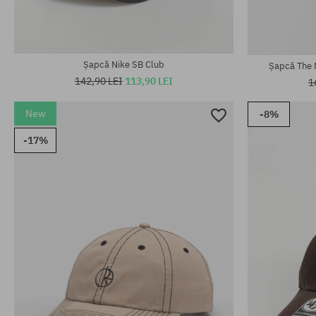
Mărimi existen
Mărimi existente:
L-XL; S-M
L-XL; S-M
Șapcă Nike SB Club
Șapcă The 
142,90 LEI
113,90 LEI
1
New
-8%
-17%