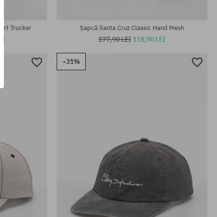
Mărimi existente:
S-M
urt Trucker
Șapcă Santa Cruz Classic Hand Mesh
EI
177,90 LEI
118,90 LEI
-31%