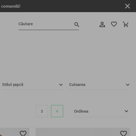
ga comandă!
Căutare
Stilul șepcii
Culoarea
3
4
Ordinea