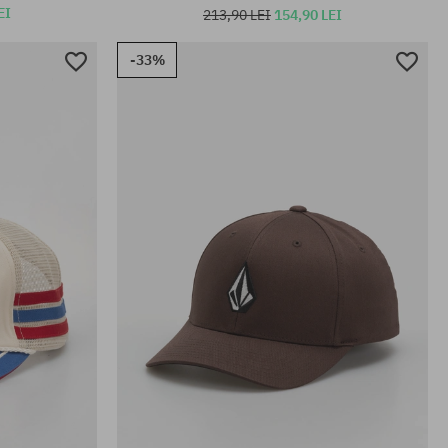
EI
213,90 LEI
154,90 LEI
-33%
mărime universală