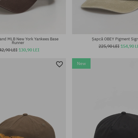
Mărimi existente:
M-L
rsală
and MLB New York Yankees Base
Șapcă OBEY Pigment Sig
Runner
225,90 LEI
154,90 L
42,90 LEI
130,90 LEI
New