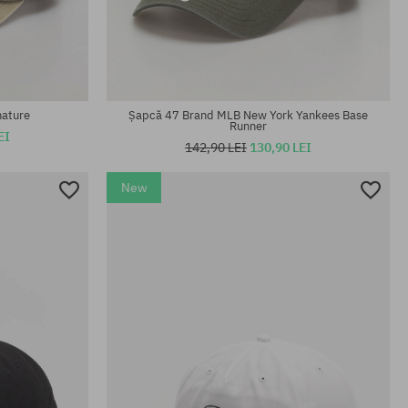
mărime universală
nature
Șapcă 47 Brand MLB New York Yankees Base
Runner
EI
142,90 LEI
130,90 LEI
New