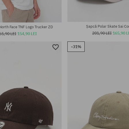
te:
mărime universală
Șapcă Polar Skate Sai Co
North Face TNF Logo Trucker ZD
201,90 LEI
165,90 L
65,90 LEI
154,90 LEI
-31%