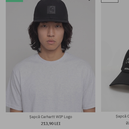
Șapcă O
Șapcă Carhartt WIP Logo
2
213,90 LEI