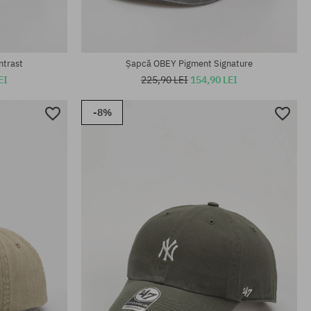
mărime universală
ntrast
Șapcă OBEY Pigment Signature
EI
225,90 LEI
154,90 LEI
-8%