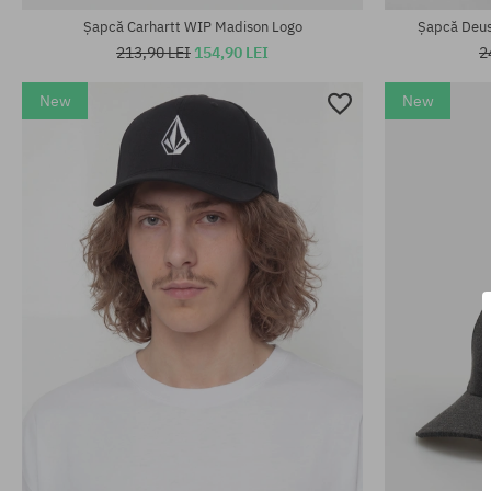
Șapcă Carhartt WIP Madison Logo
Șapcă Deus
213,90 LEI
154,90 LEI
2
New
New