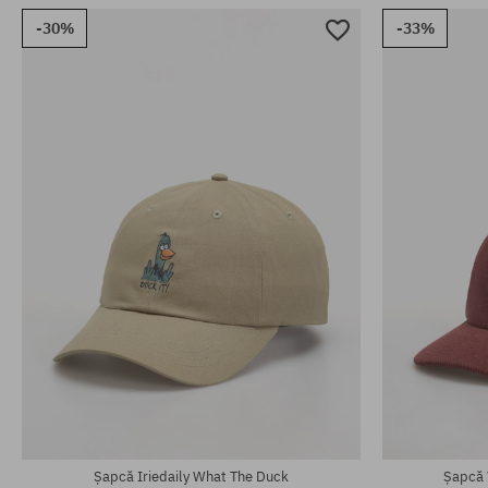
-30%
-33%
mărime unive
mărime universală
Șapcă Iriedaily What The Duck
Șapcă 