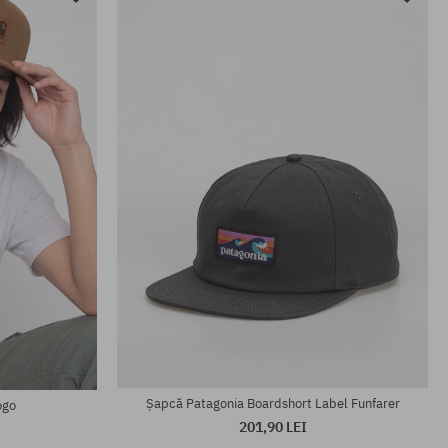
Șapcă Patagonia Boardshort Label Funfarer
ogo
201,90 LEI