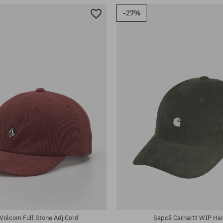
-27%
rsală
mărime universală
Volcom Full Stone Adj Cord
Șapcă Carhartt WIP Ha