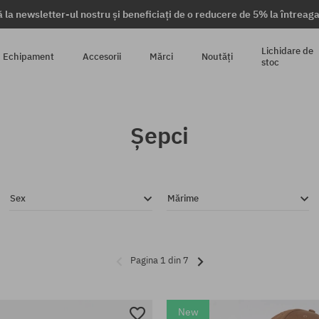
 la newsletter-ul nostru și beneficiați de o reducere de 5% la întrea
Lichidare de
Echipament
Accesorii
Mărci
Noutăți
stoc
Șepci
Sex
Mărime
Pagina 1 din 7
New