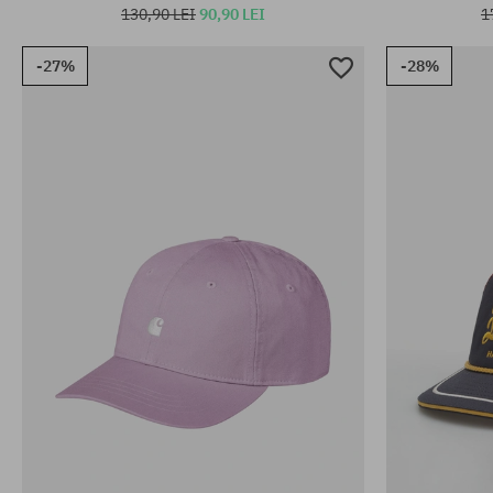
130,90 LEI
90,90 LEI
1
-27%
-28%
mărime universală
mărime unive