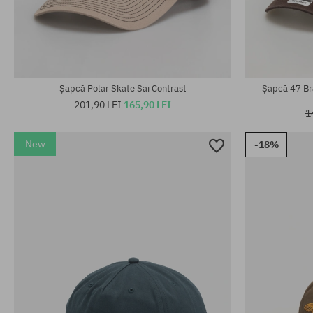
Mărimi existente:
M-L
mărime unive
Șapcă Polar Skate Sai Contrast
Șapcă 47 Br
201,90 LEI
165,90 LEI
1
New
-18%