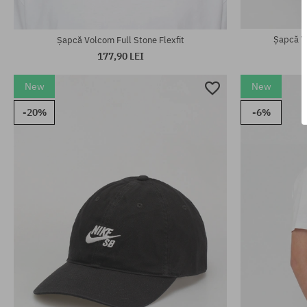
mărime universală
mărime unive
Șapcă Vo
Șapcă Volcom Full Stone Flexfit
177,90 LEI
New
New
-20%
-6%