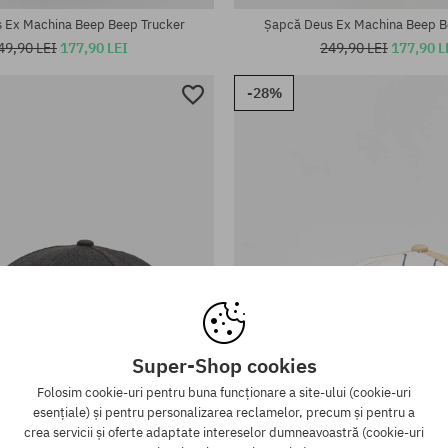
 Ex Machina Beep Beep Trucker
Șapcă Deus Ex Machina Beep B
49,90 LEI
177,90 LEI
249,90 LEI
177,90 L
-28%
Super-Shop cookies
Folosim cookie-uri pentru buna funcționare a site-ului (cookie-uri
esențiale) și pentru personalizarea reclamelor, precum și pentru a
crea servicii și oferte adaptate intereselor dumneavoastră (cookie-uri