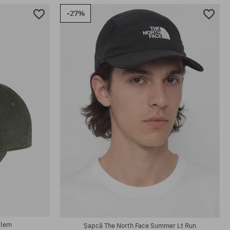
-27%
mărime universală
rlem
Șapcă The North Face Summer Lt Run