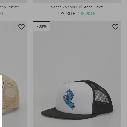
eep Trucker
Șapcă Volcom Full Stone Flexfit
EI
177,90 LEI
118,90 LEI
-33%