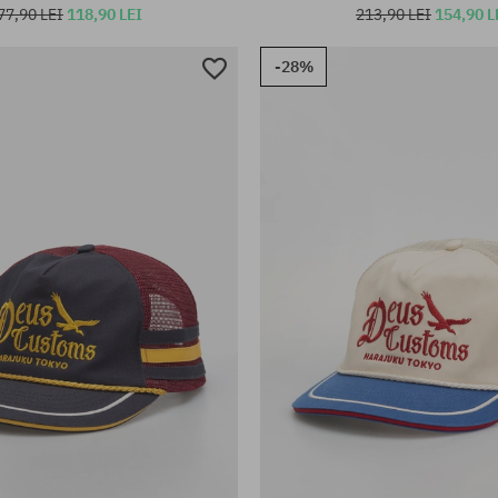
77,90 LEI
118,90 LEI
213,90 LEI
154,90 L
-28%
rsală
mărime universală