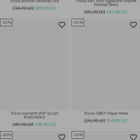
Tricou Brixton Getaway Std
Tricou Karl Kani Signature Skyline
Washed Boxy
154,90 LEI
107,90 LEI
201,90 LEI
142,90 LEI
-31%
-31%
Mărimi existente:
Mărimi existente:
M; L; XL; XXL
XL
Tricou Carhartt WIP Script
Tricou OBEY Paper Rose
Embroidery
225,90 LEI
154,90 LEI
189,90 LEI
130,90 LEI
-30%
-33%
Mărimi existente:
Mărimi existente: