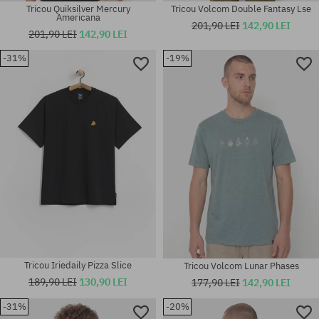
Tricou Quiksilver Mercury
Tricou Volcom Double Fantasy Lse
Americana
201,90 LEI
142,90 LEI
201,90 LEI
142,90 LEI
-31%
-19%
Mărimi existente:
Mărimi existente:
M; L; XL
L; XL
Tricou Iriedaily Pizza Slice
Tricou Volcom Lunar Phases
189,90 LEI
130,90 LEI
177,90 LEI
142,90 LEI
-31%
-20%