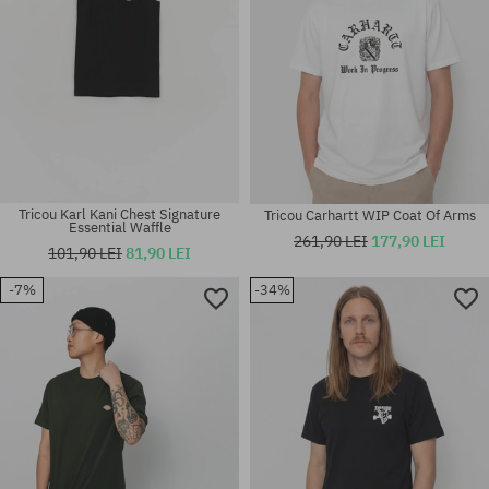
Tricou Karl Kani Chest Signature
Tricou Carhartt WIP Coat Of Arms
Essential Waffle
261,90 LEI
177,90 LEI
101,90 LEI
81,90 LEI
-7%
-34%
Mărimi existente:
Mărimi existente:
S
M; L; XL