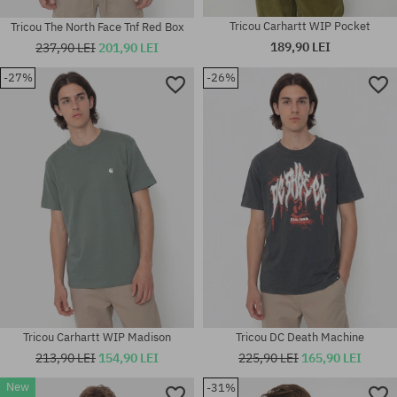
Tricou Carhartt WIP Pocket
Tricou The North Face Tnf Red Box
189,90 LEI
237,90 LEI
201,90 LEI
-27%
-26%
Mărimi existente:
Mărimi existente:
XL
M
Tricou Carhartt WIP Madison
Tricou DC Death Machine
213,90 LEI
154,90 LEI
225,90 LEI
165,90 LEI
New
-31%