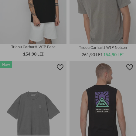
Tricou Carhartt WIP Base
Tricou Carhartt WIP Nelson
154,90 LEI
261,90 LEI
154,90 LEI
New
Mărimi existente:
Mărimi existente:
M; L; XL; XXL
M