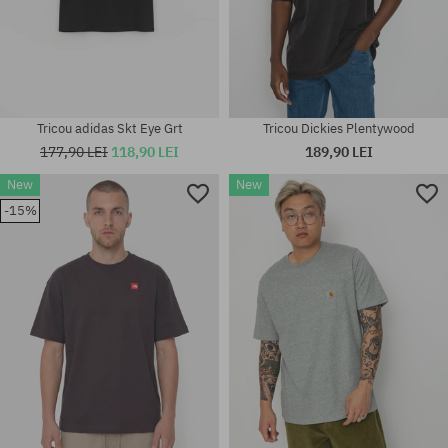
Tricou adidas Skt Eye Grt
Tricou Dickies Plentywood
177,90 LEI
118,90 LEI
189,90 LEI
New
New
-15%
Mărimi existente:
Mărimi existente:
M; L; XL
M; L; XL