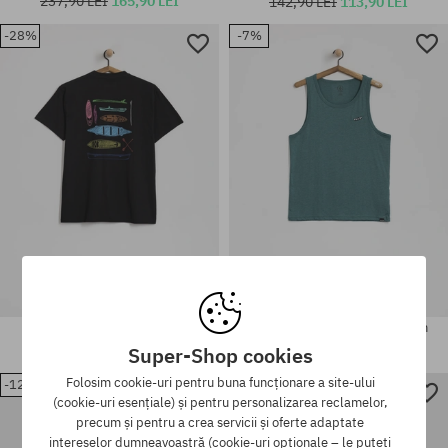
237,90 LEI
165,90 LEI
142,90 LEI
113,90 LEI
-28%
-7%
Mărimi existente:
Mărimi existente:
L
M; L; XL
Tricou Kavu Paddle Out
Tricou Volcom Pistol Stone Hth
232,90 LEI
165,90 LEI
154,90 LEI
142,90 LEI
Super-Shop cookies
Folosim cookie-uri pentru buna funcționare a site-ului
-12%
-33%
(cookie-uri esențiale) și pentru personalizarea reclamelor,
Mărimi existente:
Mărimi existente:
precum și pentru a crea servicii și oferte adaptate
L
M; XL
intereselor dumneavoastră (cookie-uri opționale – le puteți