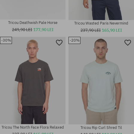
Tricou Deathwish Pale Horse
Tricou Wasted Paris Nevermind
249,90 LEI
177,90 LEI
237,90 LEI
165,90 LEI
-30%
-20%
Mărimi existente:
Mărimi existente:
XL
S; M; L; XL
Tricou The North Face Flora Relaxed
Tricou Rip Curl Shred Til