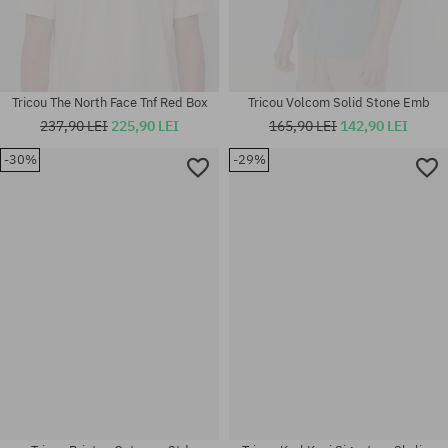
Tricou The North Face Tnf Red Box
Tricou Volcom Solid Stone Emb
237,90 LEI
225,90 LEI
165,90 LEI
142,90 LEI
-30%
-29%
Mărimi existente:
Mărimi existente:
S; M; L; XL; XXL
XL