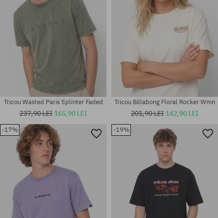
Tricou Wasted Paris Splinter Faded
Tricou Billabong Floral Rocker Wmn
237,90 LEI
165,90 LEI
201,90 LEI
142,90 LEI
-17%
-19%
Mărimi existente:
Mărimi existente:
M; L; XL
M; L