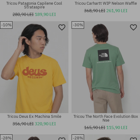
Tricou Patagonia Capilene Cool
Tricou Carhartt WIP Nelson Waffle
Strataspire
368,90 LEI
261,90 LEI
280,90 LEI
189,90 LEI
-10%
-30%
Mărimi existente:
Mărimi existente:
M; L; XL
S; M
Tricou Deus Ex Machina Smile
Tricou The North Face Evolution Box
Nse
356,90 LEI
320,90 LEI
165,90 LEI
115,90 LEI
-28%
-28%