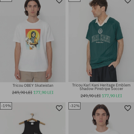
Mărimi existente:
Mărimi existente:
M; L
L
Tricou Karl Kani Heritage Emblem
Tricou OBEY Skateistan
Shadow Pinstripe Soccer
249,90 LEI
177,90 LEI
249,90 LEI
177,90 LEI
-19%
-32%
Mărimi existente:
Mărimi existente:
M
XXL