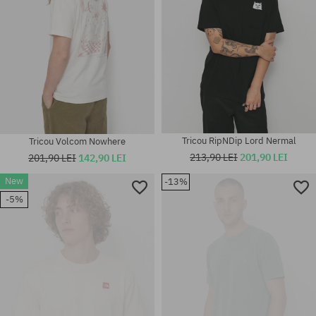
Tricou RipNDip Lord Nermal
Tricou Volcom Nowhere
213,90 LEI
201,90 LEI
201,90 LEI
142,90 LEI
New
-13%
-5%
Mărimi existente:
Mărimi existente:
S; M
M