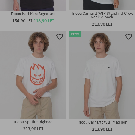
Tricou Carhartt WIP Standard Crew
Tricou Karl Kani Signature
Neck 2-pack
154,90 LEI
118,90 LEI
213,90 LEI
New
Mărimi existente:
Mărimi existente:
M; L
M
Tricou Spitfire Bighead
Tricou Carhartt WIP Madison
213,90 LEI
213,90 LEI