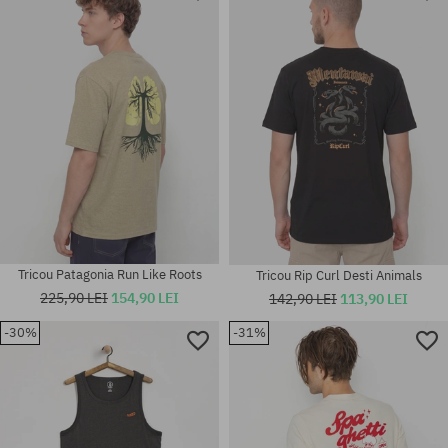
Mărimi existente:
Mărimi existente:
M; L; XL
M; L; XL
Tricou Patagonia Run Like Roots
Tricou Rip Curl Desti Animals
225,90 LEI
154,90 LEI
142,90 LEI
113,90 LEI
-30%
-31%
Mărimi existente:
Mărimi existente:
L
S; M; XL