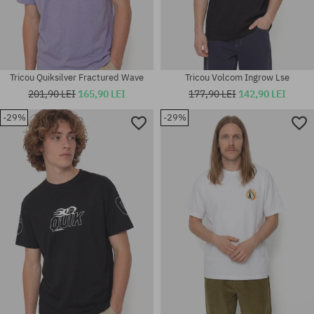
Tricou Quiksilver Fractured Wave
Tricou Volcom Ingrow Lse
201,90 LEI
165,90 LEI
177,90 LEI
142,90 LEI
-29%
-29%
Mărimi existente:
Mărimi existente:
M; L; XL
S