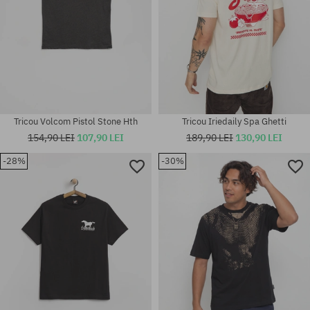
Tricou Volcom Pistol Stone Hth
Tricou Iriedaily Spa Ghetti
154,90 LEI
107,90 LEI
189,90 LEI
130,90 LEI
-28%
-30%
Mărimi existente:
Mărimi existente:
S; M; L
M