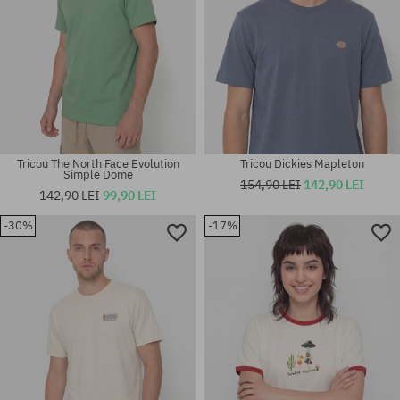
Tricou The North Face Evolution
Tricou Dickies Mapleton
Simple Dome
154,90 LEI
142,90 LEI
142,90 LEI
99,90 LEI
-30%
-17%
Mărimi existente:
Mărimi existente:
M; XL; XXL
M; L; XL; XXL