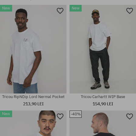
New
New
Mărimi existente:
Mărimi existente:
XS; S; M; L
S
Tricou RipNDip Lord Nermal Pocket
Tricou Carhartt WIP Base
213,90 LEI
154,90 LEI
New
-40%
Mărimi existente:
Mărimi existente:
M; L; XL; XXL
M