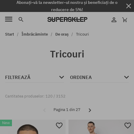
Abonați-vă la newsletter-ul nostru și beneficiați de o
reducere de 5%!
Start
Îmbrăcăminte
De oraș
Tricouri
Tricouri
FILTREAZĂ
ORDINEA
Cantitatea produselor: 120 / 3152
Pagina 1 din 27
New