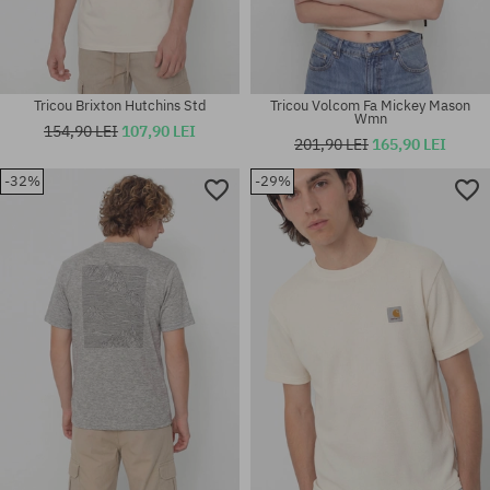
Tricou Brixton Hutchins Std
Tricou Volcom Fa Mickey Mason
Wmn
154,90 LEI
107,90 LEI
201,90 LEI
165,90 LEI
-32%
-29%
Mărimi existente:
Mărimi existente:
S; XXL
L