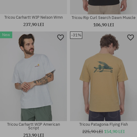
Tricou Carhartt WIP Nelson Wmn
Tricou Rip Curl Search Dawn Muscle
237,90 LEI
106,90 LEI
New
-31%
Mărimi existente:
Mărimi existente:
S; M; L; XL
M
Tricou Carhartt WIP American
Tricou Patagonia Flying Fish
Script
225,90 LEI
154,90 LEI
213,90 LEI