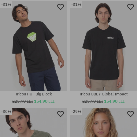
-31%
-31%
Mărimi existente:
Mărimi existente:
S; M; XL; XXL
M
Tricou HUF Big Block
Tricou OBEY Global Impact
225,90 LEI
154,90 LEI
225,90 LEI
154,90 LEI
-30%
-29%
Mărimi existente:
Mărimi existente:
M; L
S; M; L; XL; XXL