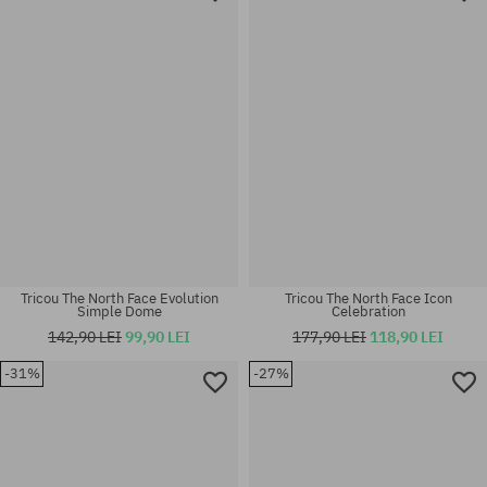
M; L; XL
S; M; L; XL
Tricou The North Face Evolution
Tricou The North Face Icon
Simple Dome
Celebration
142,90 LEI
99,90 LEI
177,90 LEI
118,90 LEI
-31%
-27%
Mărimi existente:
Mărimi existente:
M; L; XL; XXL
L