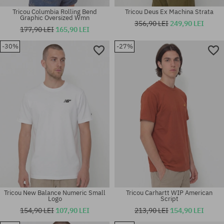
Tricou Columbia Rolling Bend
Tricou Deus Ex Machina Strata
Graphic Oversized Wmn
356,90 LEI
249,90 LEI
177,90 LEI
165,90 LEI
-30%
-27%
Mărimi existente:
Mărimi existente:
M
M; L
Tricou New Balance Numeric Small
Tricou Carhartt WIP American
Logo
Script
154,90 LEI
107,90 LEI
213,90 LEI
154,90 LEI