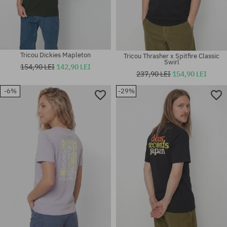
Tricou Dickies Mapleton
Tricou Thrasher x Spitfire Classic
Swirl
154,90 LEI
142,90 LEI
237,90 LEI
154,90 LEI
-6%
-29%
Mărimi existente:
Mărimi existente:
L
L; XXL