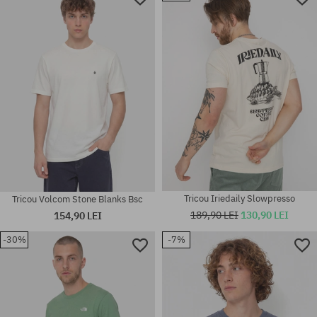
Mărimi existente:
Mărimi existente:
M; L; XL; XXL
M; L; XL
Tricou Iriedaily Slowpresso
Tricou Volcom Stone Blanks Bsc
189,90 LEI
130,90 LEI
154,90 LEI
-30%
-7%
Mărimi existente:
Mărimi existente:
XL
M; L; XL