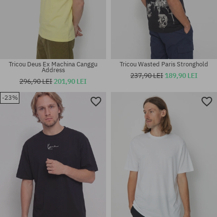
Tricou Deus Ex Machina Canggu
Tricou Wasted Paris Stronghold
Address
237,90 LEI
189,90 LEI
296,90 LEI
201,90 LEI
-23%
Mărimi existente:
Mărimi existente:
S; M; L; XL; XXL
M