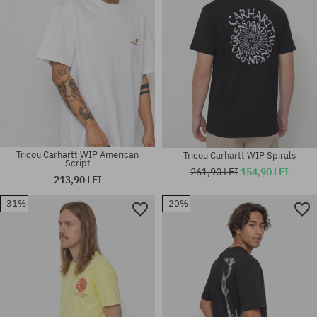
Tricou Carhartt WIP American
Tricou Carhartt WIP Spirals
Script
261,90 LEI
154,90 LEI
213,90 LEI
-31%
-20%
Mărimi existente:
Mărimi existente:
S; M; L; XL
S; M; L; XL; XXL