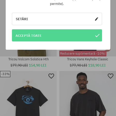
permite).
SETĂRI
ACCEPTĂ TOATE
Reducere suplimentară -10%!
Tricou Volcom Solstice Hth
Tricou Vans Keyhole Classic
177,90 LEI
154,90 LEI
177,90 LEI
118,90 LEI
-33%
Mărimi existente:
Mărimi existente:
L; XL
S