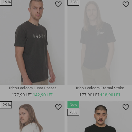
-19%
-33%
Mărimi existente:
Mărimi existente:
M
M; XL
Tricou Volcom Lunar Phases
Tricou Volcom Eternal Stoke
177,90 LEI
142,90 LEI
177,90 LEI
118,90 LEI
New
-29%
Mărimi existente:
Mărimi existente:
-5%
L; XXL
L; XL