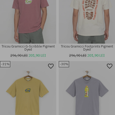
Tricou Gramicci G-Scribble Pigment
Tricou Gramicci Footprints Pigment
Dyed
Dyed
296,90 LEI
201,90 LEI
296,90 LEI
201,90 LEI
-31%
-30%
Mărimi existente:
Mărimi existente:
XL
M; L; XL