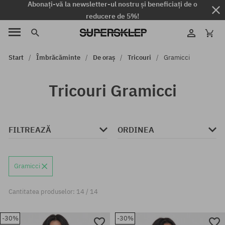
Abonați-vă la newsletter-ul nostru și beneficiați de o
reducere de 5%!
Start
Îmbrăcăminte
De oraș
Tricouri
Gramicci
Tricouri Gramicci
FILTREAZĂ
ORDINEA
Gramicci
Cantitatea produselor: 14 / 14
-30%
-30%