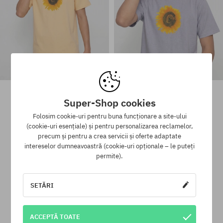
Tricou Gramicci G-Flower
Tricou Gramicci G-Flower
273,90 LEI
189,90 LEI
273,90 LEI
189,90 LEI
Super-Shop cookies
Folosim cookie-uri pentru buna funcționare a site-ului
(cookie-uri esențiale) și pentru personalizarea reclamelor,
Mărimi existente:
Mărimi existente:
precum și pentru a crea servicii și oferte adaptate
M; L; XL
M; L; XL
intereselor dumneavoastră (cookie-uri opționale – le puteți
permite).
SETĂRI
Programul de loialitate SuperClub
SuperClub este programul nostru de loialitate, datorită căruia
pentru produsele fără reducere poți primi în contul tău până la
ACCEPTĂ TOATE