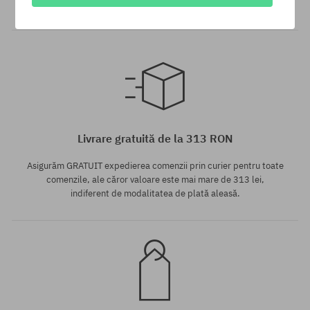
12% din valoarea comenzii!
Mărimi existente:
Mărimi existente:
M; L; XL
M; L; XL
Livrare gratuită de la 313 RON
Asigurăm GRATUIT expedierea comenzii prin curier pentru toate
comenzile, ale căror valoare este mai mare de 313 lei,
indiferent de modalitatea de plată aleasă.