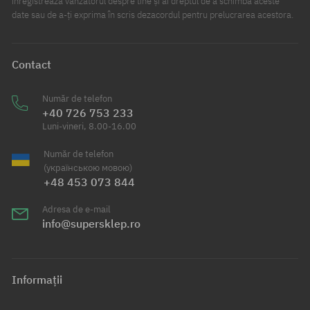
înregistrează vânzătorul despre tine și ai dreptul de a schimba aceste
date sau de a-ți exprima în scris dezacordul pentru prelucrarea acestora.
Contact
Număr de telefon
+40 726 753 233
Luni-vineri, 8.00-16.00
Număr de telefon
(українською мовою)
+48 453 073 844
Adresa de e-mail
info@supersklep.ro
Informații