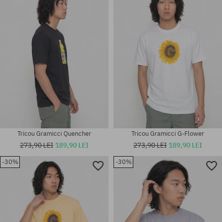
M; L
M; L; XL
Tricou Gramicci Quencher
Tricou Gramicci G-Flower
273,90 LEI
189,90 LEI
273,90 LEI
189,90 LEI
-30%
-30%
Mărimi existente:
Mărimi existente:
M
M