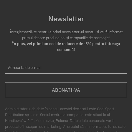
Newsletter
Înregistrează-te pentru a primi newsletter-ul nostru și vei fi informat
primul despre produse noi și campaniile de promoție!
În plus, vei primi un cod de reducere de -5% pentru întreaga
comandă!
Adresa ta de e-mail
ABONATI-VA
Administratorul de date în sensul acestei declarații este Cool Sport
Distribution sp. z o.o. Sediul central al companiei este situat la ul.
Handlowców 2, în Modlniczka, Polonia. Datele tale personale vor fi
procesate în scopuri de marketing. Ai dreptul să fii informat ce fel de date