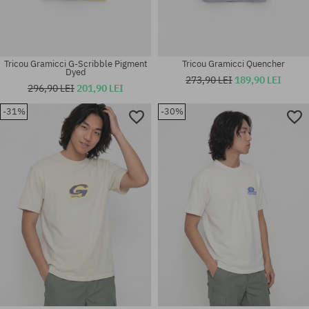
Tricou Gramicci G-Scribble Pigment
Tricou Gramicci Quencher
Dyed
273,90 LEI
189,90 LEI
296,90 LEI
201,90 LEI
-31%
-30%
Mărimi existente:
Mărimi existente:
M; L
M; L; XL