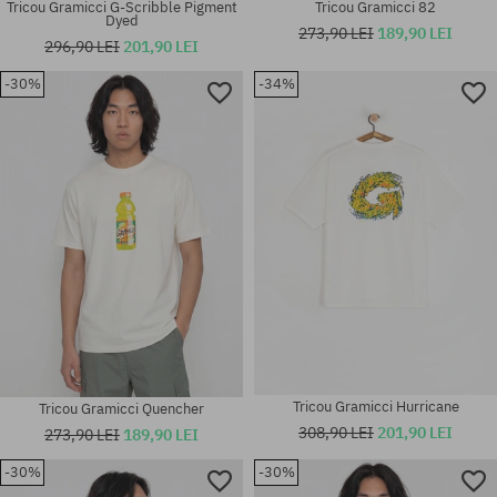
Tricou Gramicci G-Scribble Pigment
Tricou Gramicci 82
Dyed
273,90 LEI
189,90 LEI
296,90 LEI
201,90 LEI
-30%
-34%
Mărimi existente:
Mărimi existente:
M
M
Tricou Gramicci Hurricane
Tricou Gramicci Quencher
308,90 LEI
201,90 LEI
273,90 LEI
189,90 LEI
-30%
-30%
Mărimi existente:
Mărimi existente: