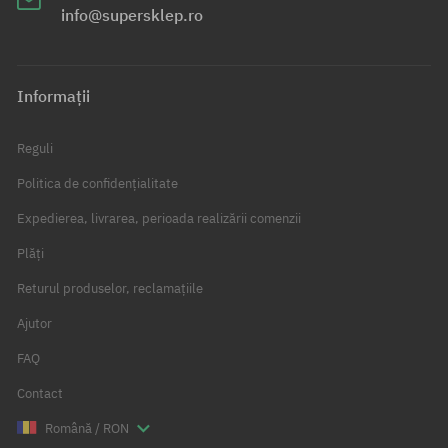
info@supersklep.ro
Informații
Reguli
Politica de confidențialitate
Expedierea, livrarea, perioada realizării comenzii
Plăți
Returul produselor, reclamațiile
Ajutor
FAQ
Contact
Română / RON