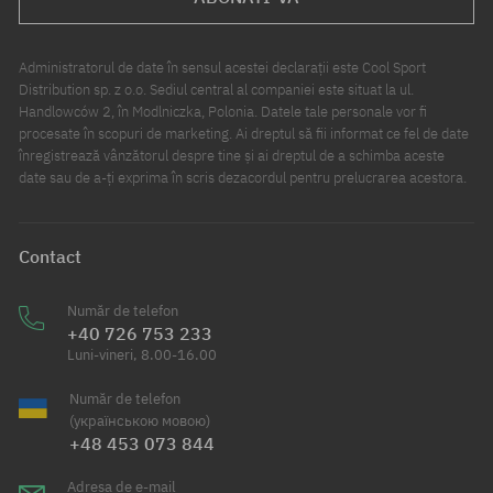
Administratorul de date în sensul acestei declarații este Cool Sport
Distribution sp. z o.o. Sediul central al companiei este situat la ul.
Handlowców 2, în Modlniczka, Polonia. Datele tale personale vor fi
procesate în scopuri de marketing. Ai dreptul să fii informat ce fel de date
înregistrează vânzătorul despre tine și ai dreptul de a schimba aceste
date sau de a-ți exprima în scris dezacordul pentru prelucrarea acestora.
Contact
Număr de telefon
+40 726 753 233
Luni-vineri, 8.00-16.00
Număr de telefon
(українською мовою)
+48 453 073 844
Adresa de e-mail