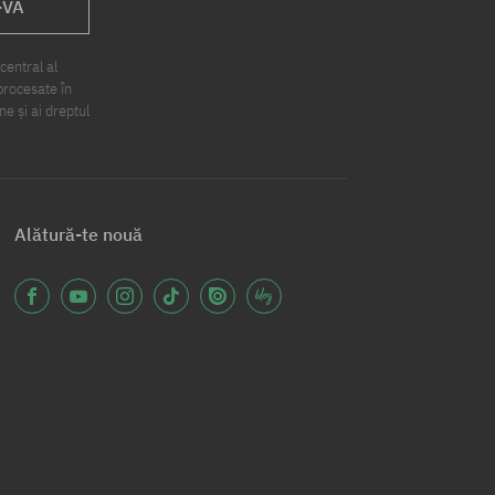
-VA
central al
procesate în
ne și ai dreptul
Alătură-te nouă