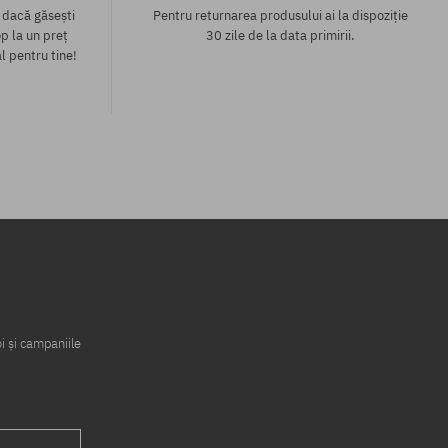
 dacă găsești
Pentru returnarea produsului ai la dispoziție
p la un preț
30 zile de la data primirii.
l pentru tine!
i și campaniile