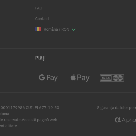
FAQ
Contact
Română / RON
Plăți
i: 0001179986 CUI: PL677-19-50-
Siguranța datelor per
lonia
e rezervate.
Această pagină web
ențialitate