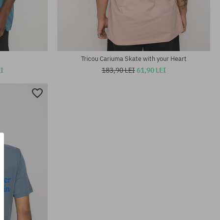
Mărimi existente:
XL
Tricou Cariuma Skate with your Heart
EI
183,90 LEI
61,90 LEI