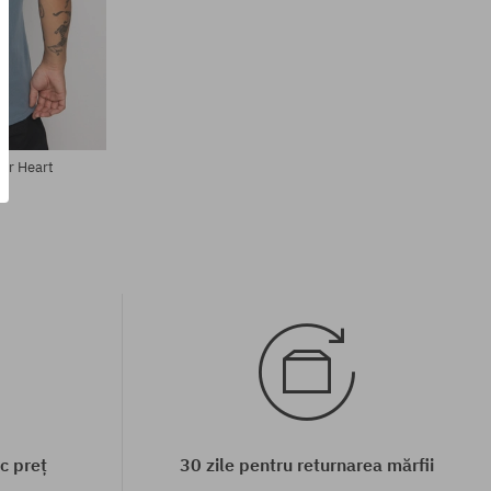
Mărimi existente:
S
our Heart
EI
c preț
30 zile pentru returnarea mărfii