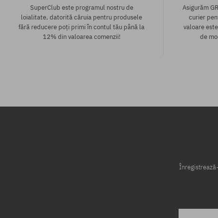
SuperClub este programul nostru de
Asigurăm GR
loialitate, datorită căruia pentru produsele
curier pen
fără reducere poți primi în contul tău până la
valoare este
12% din valoarea comenzii!
de mod
Mărimi existente:
Mărimi existen
S
S
Înregistrează-