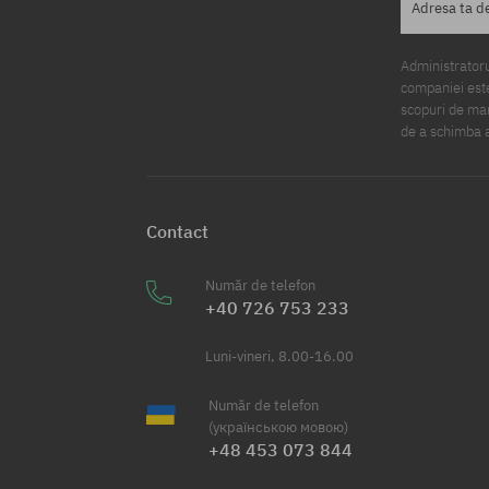
Adresa ta d
Administratorul
companiei este
scopuri de mark
de a schimba a
Contact
Număr de telefon
+40 726 753 233
Luni-vineri, 8.00-16.00
Număr de telefon
(українською мовою)
+48 453 073 844