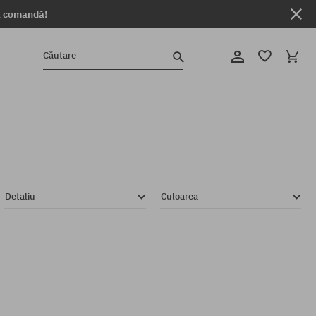
ga comandă!
Căutare
Detaliu
Culoarea