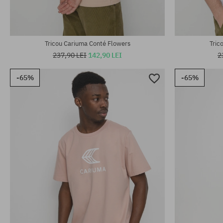
Tricou Cariuma Conté Flowers
Tric
237,90 LEI
142,90 LEI
2
-65%
-65%