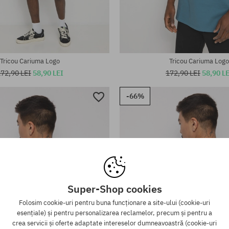
te:
Mărimi existente:
L; XL
Tricou Cariuma Logo
Tricou Cariuma Logo
72,90 LEI
58,90 LEI
172,90 LEI
58,90 L
-66%
Super-Shop cookies
Folosim cookie-uri pentru buna funcționare a site-ului (cookie-uri
esențiale) și pentru personalizarea reclamelor, precum și pentru a
crea servicii și oferte adaptate intereselor dumneavoastră (cookie-uri