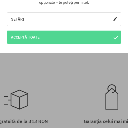
opționale – le puteți permite).
SETĂRI
te:
Mărimi existente:
XS; S
ACCEPTĂ TOATE
ariuma Skate with your Heart
Tricou Cariuma Skate with y
83,90 LEI
61,90 LEI
183,90 LEI
61,90 L
 gratuită de la 313 RON
Garanția celui mai mi