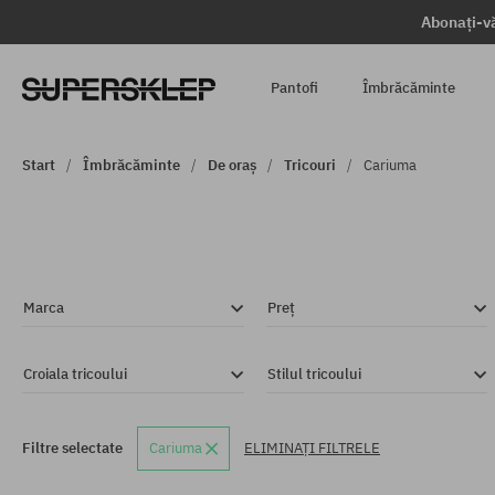
Abonați-vă
Pantofi
Îmbrăcăminte
Start
Îmbrăcăminte
De oraș
Tricouri
Cariuma
Marca
Preț
Croiala tricoului
Stilul tricoului
Filtre selectate
Cariuma
ELIMINAȚI FILTRELE