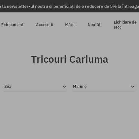
 la newsletter-ul nostru și beneficiați de o reducere de 5% la întrea
Lichidare de
Echipament
Accesorii
Mărci
Noutăți
stoc
Tricouri Cariuma
Sex
Mărime