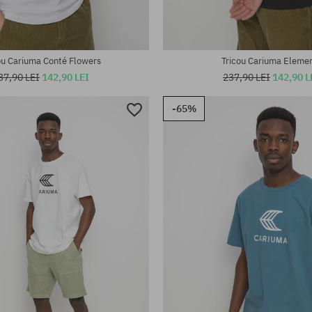
ou Cariuma Conté Flowers
Tricou Cariuma Eleme
37,90 LEI
142,90 LEI
237,90 LEI
142,90 L
-65%