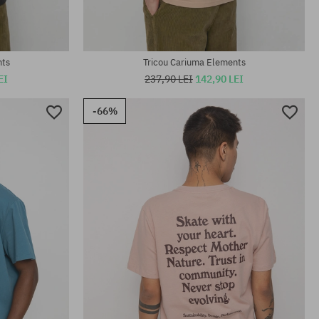
nts
Tricou Cariuma Elements
EI
237,90 LEI
142,90 LEI
-66%