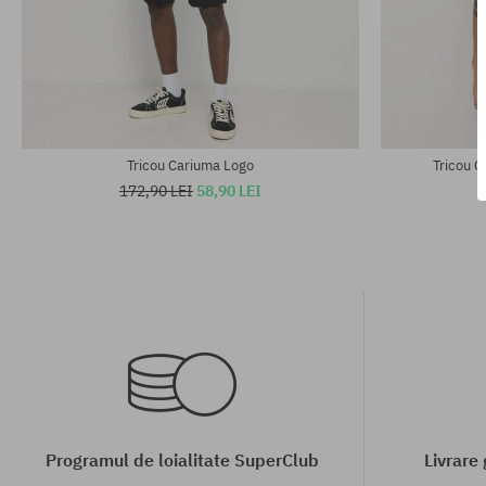
Mărimi existente:
Mărimi existen
XS; S
XS
Tricou Cariuma Logo
Tricou C
172,90 LEI
58,90 LEI
1
Programul de loialitate SuperClub
Livrare