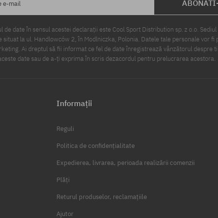
ABONATI
e e-mail
 de date în sensul acestei declarații este Cool Sport Distribution sp. z o.o. Sediul 
 situat la ul. Handlowców 2, în Modlniczka, Polonia. Datele tale personale vor fi 
eting. Ai dreptul să fii informat ce fel de date înregistrează vânzătorul despre ti
ceste date sau de a-ți exprima în scris dezacordul pentru prelucrarea acestora.
Informații
Reguli
Politica de confidențialitate
Expedierea, livrarea, perioada realizării comenzii
Plăți
Returul produselor, reclamațiile
Ajutor