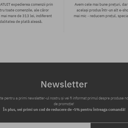
ATUIT expedierea comenzii prin
Avem cele mai bune prețuri, dar
tru toate comenzile, ale căror
același produs într-un alt e-sho
 mai mare de 313 lei, indiferent
mai mic - reducem prețul, specia
alitatea de plată aleasă.
te:
Mărimi existente:
S
Newsletter
te pentru a primi newsletter-ul nostru și vei fi informat primul despre produse no
de promoție!
În plus, vei primi un cod de reducere de -5% pentru întreaga comandă!