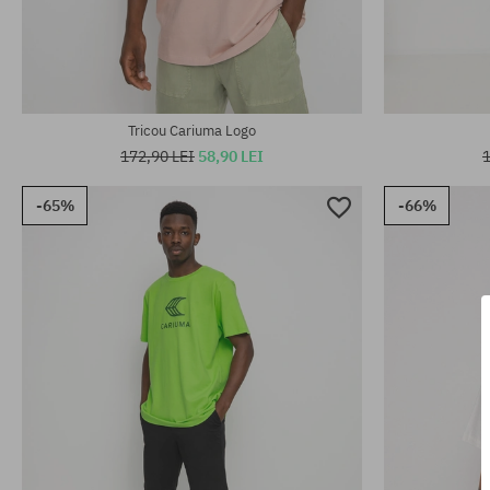
Mărimi existente:
Mărimi existen
XL
M; L; XL; XXL
Tricou Cariuma Logo
172,90 LEI
58,90 LEI
1
-65%
-66%