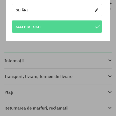
de drepturi de autor în conformitate cu Legea privind drepturile de
autor și drepturile conexe Interzicem copierea și distribuirea textelor
SETĂRI
privind Politica de confidențialitate în scopuri comerciale
ACCEPTĂ TOATE
Informații
Transport, livrare, termen de livrare
Plăți
Returnarea de mărfuri, reclamatii