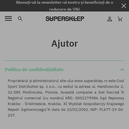
Abonați-vă la newsletter-ul nostru și beneficiați de o
reducere de 5%!
Ajutor
Politica de confidențialitate
Proprietarul și administratorul site-ului www.supersklep.ro este Cool
Sport Distribution sp. z o.o., cu sediul la adresa ul. Handlowców 2,
32-085 Modlniczka, Polonia. Această companie a fost înscrisă în
Registrul comercial (cu numărul KRS: 0001179986 Sąd Rejonowy
Kraków - Śródmieście, Kraków, XI Wydział Gospodarczy Krajowego
Rejestr Sądowniczego) în data de 10/01/2002. NIP: PL677-19-50-
257.