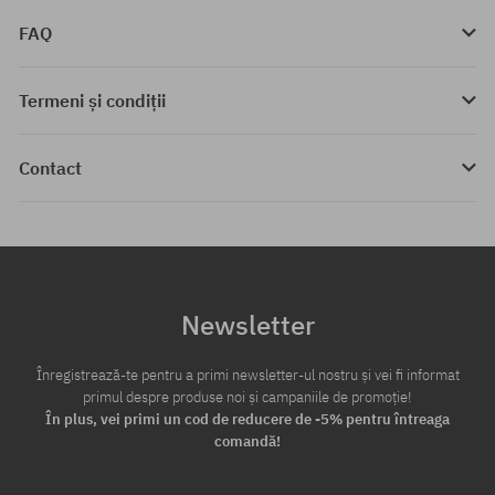
FAQ
Termeni și condiții
Contact
Newsletter
Înregistrează-te pentru a primi newsletter-ul nostru și vei fi informat
primul despre produse noi și campaniile de promoție!
În plus, vei primi un cod de reducere de -5% pentru întreaga
comandă!