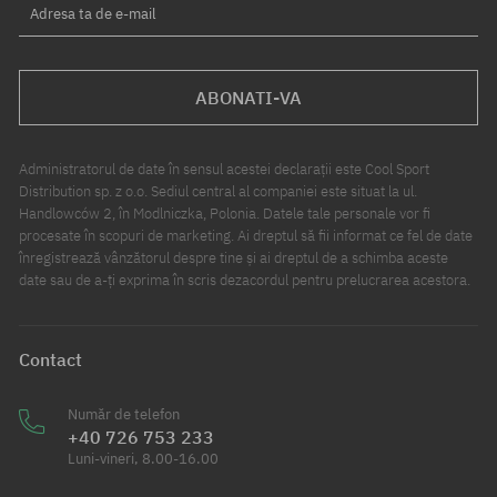
Adresa ta de e-mail
ABONATI-VA
Administratorul de date în sensul acestei declarații este Cool Sport
Distribution sp. z o.o. Sediul central al companiei este situat la ul.
Handlowców 2, în Modlniczka, Polonia. Datele tale personale vor fi
procesate în scopuri de marketing. Ai dreptul să fii informat ce fel de date
înregistrează vânzătorul despre tine și ai dreptul de a schimba aceste
date sau de a-ți exprima în scris dezacordul pentru prelucrarea acestora.
Contact
Număr de telefon
+40 726 753 233
Luni-vineri, 8.00-16.00