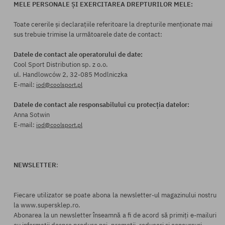
MELE PERSONALE ȘI EXERCITAREA DREPTURILOR MELE:
Toate cererile și declarațiile referitoare la drepturile menționate mai
sus trebuie trimise la următoarele date de contact:
Datele de contact ale operatorului de date:
Cool Sport Distribution sp. z o.o.
ul. Handlowców 2, 32-085 Modlniczka
E-mail:
iod@coolsport.pl
Datele de contact ale responsabilului cu protecția datelor:
Anna Sotwin
E-mail:
iod@coolsport.pl
NEWSLETTER
:
Fiecare utilizator se poate abona la newsletter-ul magazinului nostru
la www.supersklep.ro.
Abonarea la un newsletter înseamnă a fi de acord să primiți e-mailuri