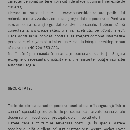
caracter personal partenerilor noștri de afaceri, cum ar fi serviciile de
curierat).
Fiecare utilizator al site-ului www.supersklep.ro are posibilități
nelimitate de a vizualiza, edita sau șterge datele personale. Pentru a
revizui, edita sau șterge datele dvs. personale, trebuie să vă
conectați la www.supersklep.ro și să faceți clic pe „Contul meu”.
Dacă doriți să vă închideți contul și să ștergeți complet informațiile
personale, vă rugăm să trimiteți un e-mail la
info@supersklep.ro
sau
să sunați la +40 726 753 233.
Nu împărtășim niciodată informații personale cu terți. Singura
excepție o reprezintă o solicitare a unei instanțe, poliție sau altei
autorități legale.
SECURITATE:
Toate datele cu caracter personal sunt stocate în siguranță într-o
cameră specială și protejate de persoane neautorizate pe serverele
desemnate în acest scop (protejate de un firewall etc.)
Datele care sunt trimise serverului nostru (și în special datele
asociate cu plățile clienților) sunt criptate prin Secure Socket Layer