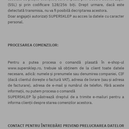
(SSL) și prin codificare 128/256 biți. Drept urmare, dacă este
detectată transmisia, nu va fi posibilă decriptarea acestora.
Doar angajații autorizați SUPERSKLEP au acces la datele cu caracter
personal.
PROCESAREA COMENZILOR:
Pentru a putea procesa o comandă plasată în e-shop-ul
www.supersklep.ro, trebuie să obținem de la client toate datele
necesare, adică: numele și prenumele sau denumirea companiei, CIF
(dacă clientul dorește o factură VAT), adresa de livrare (sau și adresa
de facturare), adresa de e-mail și numărul de telefon. Fără aceste
informații, nu putem procesa o comandă
SUPERSKLEP își păstrează dreptul de a trimite e-mailuri pentru a
informa clienții despre starea comenzilor acestora.
CONTACT PENTRU ÎNTREBĂRI PRIVIND PRELUCRAREA DATELOR