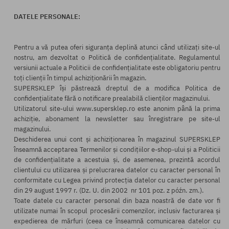
DATELE PERSONALE:
Pentru a vă putea oferi siguranța deplină atunci când utilizați site-ul
nostru, am dezvoltat o Politică de confidențialitate. Regulamentul
versiunii actuale a Politicii de confidențialitate este obligatoriu pentru
toți clienții în timpul achiziționării în magazin.
SUPERSKLEP își păstrează dreptul de a modifica Politica de
confidențialitate fără o notificare prealabilă clienților magazinului.
Utilizatorul site-ului www.supersklep.ro este anonim până la prima
achiziție, abonament la newsletter sau înregistrare pe site-ul
magazinului.
Deschiderea unui cont și achiziționarea în magazinul SUPERSKLEP
înseamnă acceptarea Termenilor și condițiilor e-shop-ului și a Politicii
de confidențialitate a acestuia și, de asemenea, prezintă acordul
clientului cu utilizarea și prelucrarea datelor cu caracter personal în
conformitate cu Legea privind protecția datelor cu caracter personal
din 29 august 1997 r. (Dz. U. din 2002 nr 101 poz. z późn. zm.).
Toate datele cu caracter personal din baza noastră de date vor fi
utilizate numai în scopul procesării comenzilor, inclusiv facturarea și
expedierea de mărfuri (ceea ce înseamnă comunicarea datelor cu