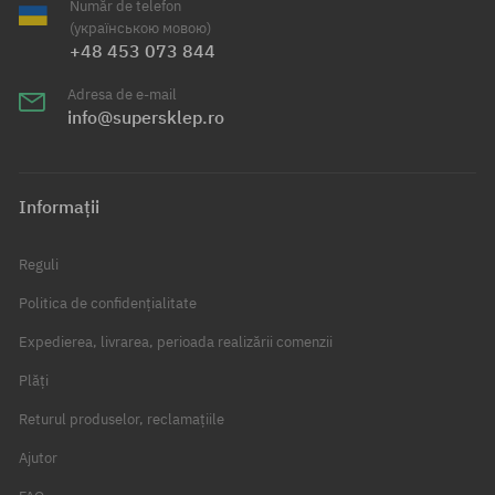
Număr de telefon
(українською мовою)
+48 453 073 844
Adresa de e-mail
info@supersklep.ro
Informații
Reguli
Politica de confidențialitate
Expedierea, livrarea, perioada realizării comenzii
Plăți
Returul produselor, reclamațiile
Ajutor