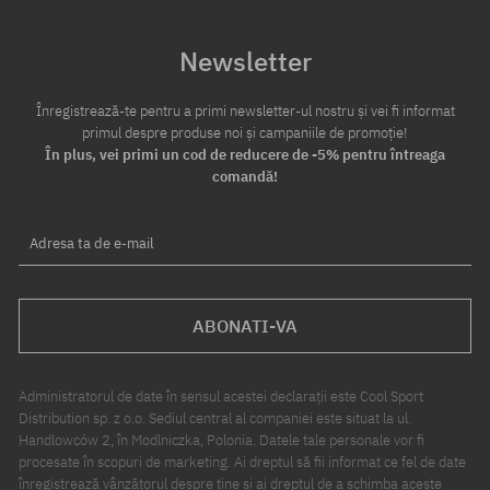
Newsletter
Înregistrează-te pentru a primi newsletter-ul nostru și vei fi informat
primul despre produse noi și campaniile de promoție!
În plus, vei primi un cod de reducere de -5% pentru întreaga
comandă!
Adresa ta de e-mail
ABONATI-VA
Administratorul de date în sensul acestei declarații este Cool Sport
Distribution sp. z o.o. Sediul central al companiei este situat la ul.
Handlowców 2, în Modlniczka, Polonia. Datele tale personale vor fi
procesate în scopuri de marketing. Ai dreptul să fii informat ce fel de date
înregistrează vânzătorul despre tine și ai dreptul de a schimba aceste