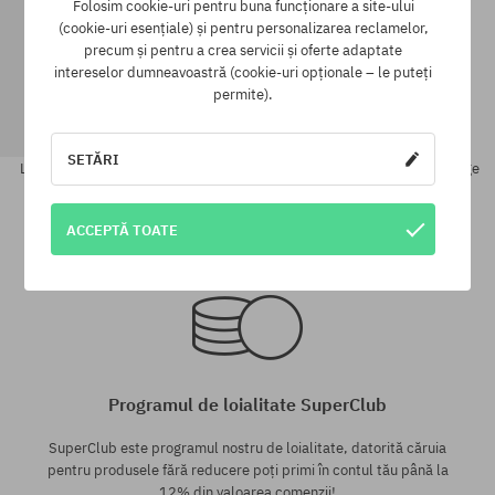
Folosim cookie-uri pentru buna funcționare a site-ului
(cookie-uri esențiale) și pentru personalizarea reclamelor,
precum și pentru a crea servicii și oferte adaptate
intereselor dumneavoastră (cookie-uri opționale – le puteți
permite).
SETĂRI
Legături pentru snowboard Gnu
Snowboard Gnu Recess Package
Cheeter
Mini JR
1177,90 LEI
939,90 LEI
1534,90 LEI
1225,90 LEI
ACCEPTĂ TOATE
Mărimi existente:
Mărimi existente:
M
M
Programul de loialitate SuperClub
SuperClub este programul nostru de loialitate, datorită căruia
pentru produsele fără reducere poți primi în contul tău până la
12% din valoarea comenzii!