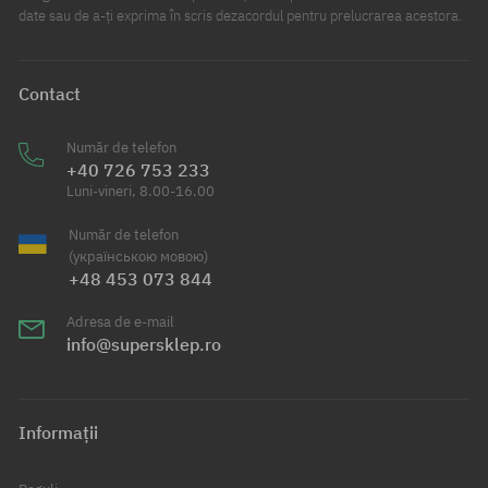
date sau de a-ți exprima în scris dezacordul pentru prelucrarea acestora.
Contact
Număr de telefon
+40 726 753 233
Luni-vineri, 8.00-16.00
Număr de telefon
(українською мовою)
+48 453 073 844
Adresa de e-mail
info@supersklep.ro
Informații