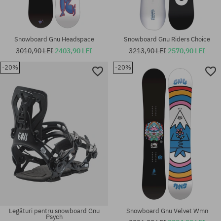
Snowboard Gnu Headspace
Snowboard Gnu Riders Choice
3010,90 LEI
2403,90 LEI
3213,90 LEI
2570,90 LEI
-20%
-20%
Mărimi existente:
Mărimi existente:
148.5
148.5
Legături pentru snowboard Gnu
Snowboard Gnu Velvet Wmn
Psych