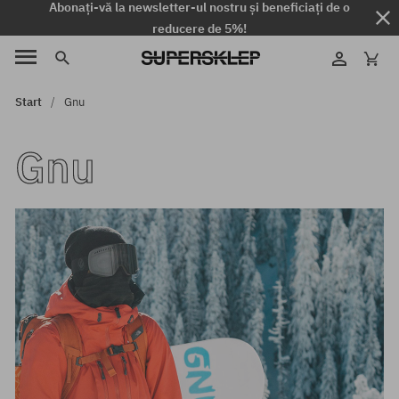
Abonați-vă la newsletter-ul nostru și beneficiați de o
reducere de 5%!
Start
Gnu
Gnu