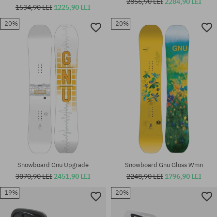
2856,90 LEI
2284,90 LEI
1534,90 LEI
1225,90 LEI
-20%
-20%
Mărimi existente:
Mărimi existente:
152; 155
159.5
Snowboard Gnu Upgrade
Snowboard Gnu Gloss Wmn
3070,90 LEI
2451,90 LEI
2248,90 LEI
1796,90 LEI
-19%
-20%
Mărimi existente:
Mărimi existente:
M
143