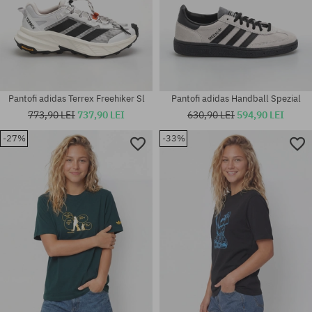
Pantofi adidas Terrex Freehiker Sl
Pantofi adidas Handball Spezial
773,90 LEI
737,90 LEI
630,90 LEI
594,90 LEI
-27%
-33%
Mărimi existente:
Mărimi existente:
42; 42 2/3; 43 1/3; 44; 44 2/3;
42; 42 2/3; 43 1/3; 44; 44 2/3;
45 1/3; 46; 46 2/3
45 1/3; 46