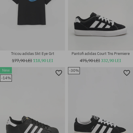
Tricou adidas Skt Eye Grt
Pantofi adidas Court Tns Premiere
177,90 LEI
118,90 LEI
475,90 LEI
332,90 LEI
Mărimi existente:
New
-30%
41 1/3; 42; 42 2/3; 43 1/3; 44;
-14%
44 2/3; 45 1/3; 46; 46 2/3; 47
Mărimi existente:
1/3
42