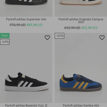
Pantofi adidas Superstar Adv
Pantofi adidas Originals Campus
00S
570,90 LEI
487,90 LEI
653,90 LEI
451,90 LEI
New
-33%
Mărimi existente:
Mărimi existente:
-14%
XL
44 2/3; 46; 46 2/3
Pantofi adidas Busenitz Vulc II
Pantofi adidas Samba Adv