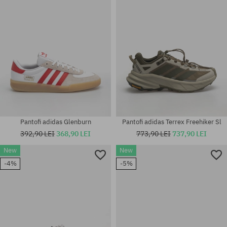
M; L; XL
M; L; XL
Pantofi adidas Glenburn
Pantofi adidas Terrex Freehiker Sl
392,90 LEI
368,90 LEI
773,90 LEI
737,90 LEI
New
New
Mărimi existente:
-4%
-5%
42; 42 2/3; 43 1/3; 44; 44 2/3;
mărime universală
45 1/3; 46; 46 2/3