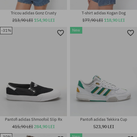
Tricou adidas Gonz Crusty
T-shirt adidas Kogan Dog
213,90 LEI
154,90 LEI
177,90 LEI
118,90 LEI
Mărimi existente:
37 1/3; 38; 38 2/3; 39 1/3; 40;
New
-31%
Mărimi existente:
40 2/3; 41 1/3; 42; 42 2/3; 43
42; 42 2/3; 43 1/3; 44; 44 2/3;
1/3; 44; 44 2/3; 45 1/3; 46; 46
45 1/3; 46
2/3
Pantofi adidas Shmoofoil Slip Rx
Pantofi adidas Tekkira Cup
415,90 LEI
284,90 LEI
523,90 LEI
New
-30%