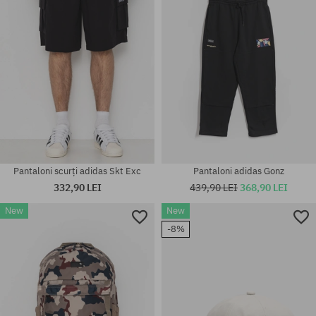
45 1/3; 46
2/3
Pantaloni scurți adidas Skt Exc
Pantaloni adidas Gonz
332,90 LEI
439,90 LEI
368,90 LEI
New
New
-8%
Mărimi existente:
Mărimi existente:
M; XL
L; XL