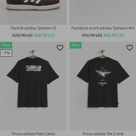
Pantofi adidas Tyshawn II
Pantaloni scurți adidas Tyshawn Wd
523,90 LEI
368,90 LEI
392,90 LEI
368,90 LEI
Mărimi existente:
36; 36 2/3; 37 1/3; 38; 38 2/3;
New
New
39 1/3; 40; 40 2/3; 41 1/3; 42;
-7%
42 2/3; 43 1/3; 44; 44 2/3; 45
Mărimi existente:
1/3; 46; 46 2/3; 47 1/3
32
Tricou adidas Fsbs Camo
Tricou adidas Tos Crane