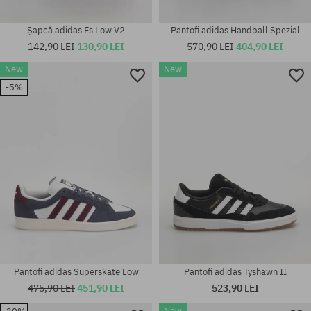
Șapcă adidas Fs Low V2
Pantofi adidas Handball Spezial
142,90 LEI
130,90 LEI
570,90 LEI
404,90 LEI
New
New
-5%
mărime universală
mărime universală
Pantofi adidas Superskate Low
Pantofi adidas Tyshawn II
475,90 LEI
451,90 LEI
523,90 LEI
New