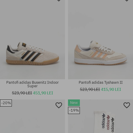
Mărimi existente:
Mărimi existente:
M; L; XL
M; XL
Pantofi adidas Busenitz Indoor
Pantofi adidas Tyshawn II
Super
523,90 LEI
415,90 LEI
523,90 LEI
451,90 LEI
New
-20%
Mărimi existente:
Mărimi existente:
-19%
M; L; XL
M; L; XL