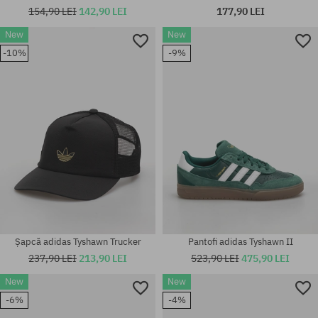
154,90 LEI
142,90 LEI
177,90 LEI
New
New
Mărimi existente:
-10%
-9%
42; 42 2/3; 43 1/3; 44; 45 1/3;
Mărimi existente:
46
30; 32; 34
Șapcă adidas Tyshawn Trucker
Pantofi adidas Tyshawn II
237,90 LEI
213,90 LEI
523,90 LEI
475,90 LEI
New
New
-6%
-4%
Mărimi existente:
Mărimi existente: