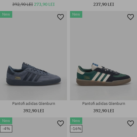
392,90 LEI
273,90 LEI
237,90 LEI
New
New
Mărimi existente:
Mărimi existente:
M; L; XL
M; L
Pantofi adidas Glenburn
Pantofi adidas Glenburn
392,90 LEI
392,90 LEI
New
New
-4%
-16%
Mărimi existente:
Mărimi existente: