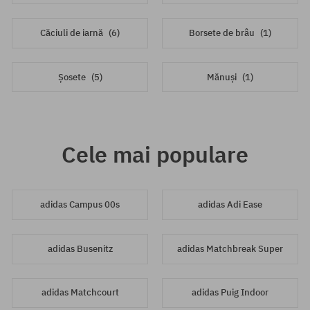
Căciuli de iarnă
(6)
Borsete de brâu
(1)
Șosete
(5)
Mănuși
(1)
Cele mai populare
adidas Campus 00s
adidas Adi Ease
adidas Busenitz
adidas Matchbreak Super
adidas Matchcourt
adidas Puig Indoor