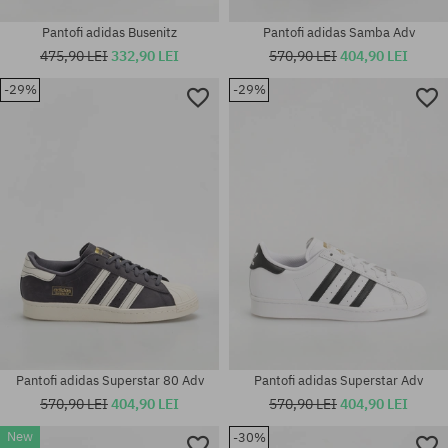
Pantofi adidas Busenitz
Pantofi adidas Samba Adv
475,90 LEI
332,90 LEI
570,90 LEI
404,90 LEI
Mărimi existente:
-29%
-29%
38; 38 2/3; 39 1/3; 40; 40 2/3;
41 1/3; 42; 42 2/3; 43 1/3; 44;
Mărimi existente:
44 2/3; 45 1/3; 46; 46 2/3
36; 37 1/3
Pantofi adidas Superstar 80 Adv
Pantofi adidas Superstar Adv
570,90 LEI
404,90 LEI
570,90 LEI
404,90 LEI
New
-30%