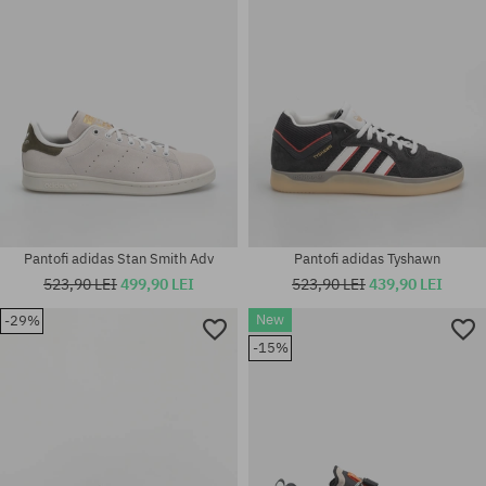
36; 36 2/3; 40 2/3; 46 2/3
M; L; XL
Pantofi adidas Stan Smith Adv
Pantofi adidas Tyshawn
523,90 LEI
499,90 LEI
523,90 LEI
439,90 LEI
New
-29%
Mărimi existente:
-15%
Mărimi existente:
42; 42 2/3; 43 1/3; 44; 44 2/3;
42 2/3; 44; 44 2/3; 45 1/3; 46
45 1/3; 46