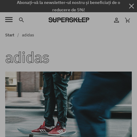
Abonați-vă la newsletter-ul nostru și beneficiați de o
reducere de 5%!
Start
adidas
adidas