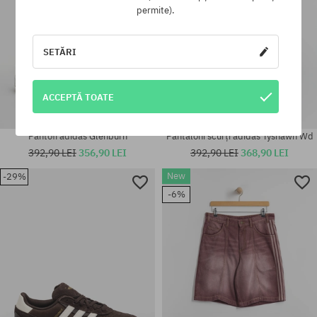
permite).
SETĂRI
ACCEPTĂ TOATE
Pantofi adidas Glenburn
Pantaloni scurți adidas Tyshawn Wd
392,90 LEI
356,90 LEI
392,90 LEI
368,90 LEI
New
-29%
Mărimi existente:
-6%
41 1/3; 42; 42 2/3; 43 1/3; 44;
Mărimi existente:
44 2/3; 45 1/3; 46; 46 2/3
M; XL