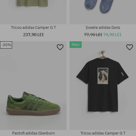
Tricou adidas Camper G T
Șosete adidas Gonz
237,90 LEI
77,90 LEI
74,90 LEI
New
-30%
Mărimi existente:
40 2/3; 41 1/3; 42; 44; 45 1/3;
Mărimi existente:
46
M; L
Pantofi adidas Glenburn
Tricou adidas Camper G T