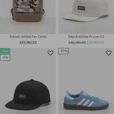
Rucsac adidas Fs+ Camo
Șapcă adidas Fs Low V2
439,90 LEI
142,90 LEI
130,90 LEI
New
-29%
-8%
Mărimi existente:
Mărimi existente:
M; XL
S; M; L; XL