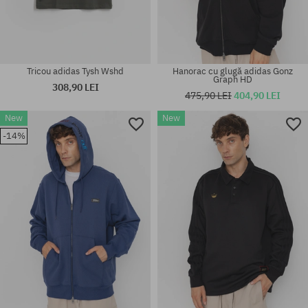
Tricou adidas Tysh Wshd
Hanorac cu glugă adidas Gonz
Graph HD
308,90 LEI
475,90 LEI
404,90 LEI
New
New
Mărimi existente:
41 1/3; 42; 42 2/3; 43 1/3; 44;
-14%
44 2/3; 45 1/3; 46; 46 2/3
mărime universală