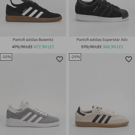
Pantofi adidas Busenitz
Pantofi adidas Superstar Adv
475,90 LEI
427,90 LEI
570,90 LEI
368,90 LEI
Mărimi existente:
36; 36 2/3; 37 1/3; 38; 38 2/3;
-30%
-29%
39 1/3; 40; 40 2/3; 41 1/3; 42;
42 2/3; 43 1/3; 44; 44 2/3; 46;
Mărimi existente:
46 2/3; 47 1/3
43 1/3