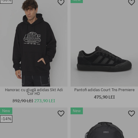
Mărimi existente:
Mărimi existente:
M; L; XL
M; L; XL
Hanorac cu glugă adidas Skt Adi
Pantofi adidas Court Tns Premiere
Cor HD
475,90 LEI
392,90 LEI
273,90 LEI
New
New
Mărimi existente:
Mărimi existente:
43 1/3; 44 2/3; 45 1/3; 46; 46
-14%
44; 44 2/3; 46 2/3
2/3