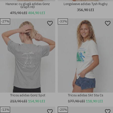
Hanorac cu glugă adidas Gonz
Longsleeve adidas Tysh Rugby
Graph HD
356,90 LEI
475,90 LEI
404,90 LEI
-27%
-33%
Mărimi existente:
Mărimi existente:
M; L; XL
M; L; XL
Tricou adidas Gonz Spot
Tricou adidas Skt Sta Cs
213,90 LEI
154,90 LEI
177,90 LEI
118,90 LEI
-13%
-20%