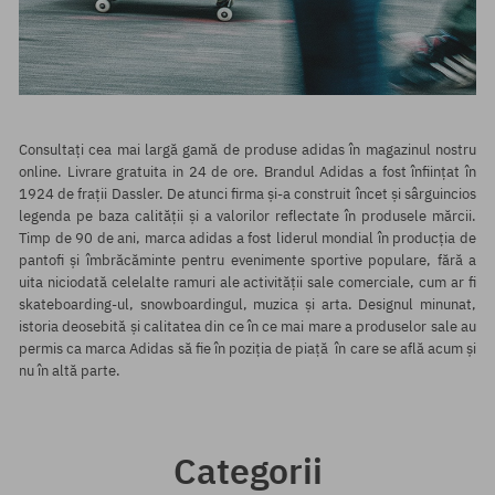
Consultați cea mai largă gamă de produse adidas în magazinul nostru
online. Livrare gratuita in 24 de ore. Brandul Adidas a fost înființat în
1924 de frații Dassler. De atunci firma și-a construit încet și sârguincios
legenda pe baza calității și a valorilor reflectate în produsele mărcii.
Timp de 90 de ani, marca adidas a fost liderul mondial în producția de
pantofi și îmbrăcăminte pentru evenimente sportive populare, fără a
uita niciodată celelalte ramuri ale activității sale comerciale, cum ar fi
skateboarding-ul, snowboardingul, muzica și arta. Designul minunat,
istoria deosebită și calitatea din ce în ce mai mare a produselor sale au
permis ca marca Adidas să fie în poziția de piață în care se află acum și
nu în altă parte.
Categorii