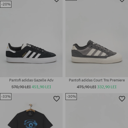
Mărimi existente:
-20%
Mărimi existente:
36; 36 2/3; 37 1/3; 38; 38 2/3;
46
39 1/3; 40; 40 2/3
Pantofi adidas Gazelle Adv
Pantofi adidas Court Tns Premiere
570,90 LEI
451,90 LEI
475,90 LEI
332,90 LEI
Mărimi existente:
37 1/3; 38; 38 2/3; 39 1/3; 40;
-33%
-30%
40 2/3; 41 1/3; 42; 42 2/3; 43
Mărimi existente:
1/3; 44; 44 2/3; 45 1/3; 46; 46
46
2/3