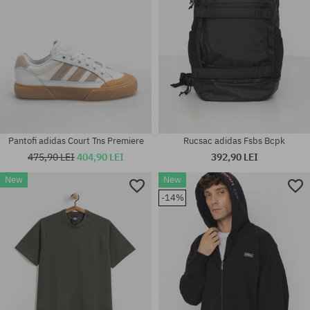
Pantofi adidas Court Tns Premiere
Rucsac adidas Fsbs Bcpk
475,90 LEI
404,90 LEI
392,90 LEI
New
New
Mărimi existente:
Mărimi existente:
41 1/3; 42; 44; 44 2/3; 45 1/3;
-14%
M; L; XL
46; 46 2/3