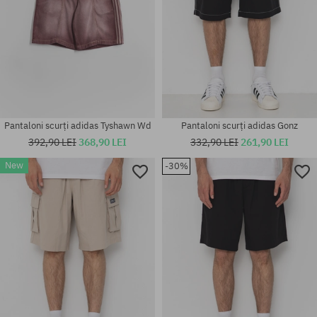
Pantaloni scurți adidas Tyshawn Wd
Pantaloni scurți adidas Gonz
392,90 LEI
368,90 LEI
332,90 LEI
261,90 LEI
New
-30%
Mărimi existente:
Mărimi existente:
M; XL
32