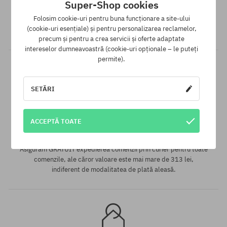
Super-Shop cookies
SuperClub este programul nostru de loialitate, datorită căruia
Folosim cookie-uri pentru buna funcționare a site-ului
pentru produsele fără reducere poți primi în contul tău până la
(cookie-uri esențiale) și pentru personalizarea reclamelor,
12% din valoarea comenzii!
precum și pentru a crea servicii și oferte adaptate
intereselor dumneavoastră (cookie-uri opționale – le puteți
permite).
SETĂRI
Mărimi existente:
XL
ACCEPTĂ TOATE
Livrare gratuită de la 313 RON
Asigurăm GRATUIT expedierea comenzii prin curier pentru toate
comenzile, ale căror valoare este mai mare de 313 lei,
indiferent de modalitatea de plată aleasă.