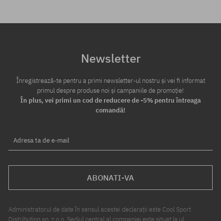
Newsletter
Înregistrează-te pentru a primi newsletter-ul nostru și vei fi informat
primul despre produse noi și campaniile de promoție!
În plus, vei primi un cod de reducere de -5% pentru întreaga
comandă!
Adresa ta de e-mail
ABONATI-VA
Administratorul de date în sensul acestei declarații este Cool Sport
Distribution sp. z o.o. Sediul central al companiei este situat la ul.