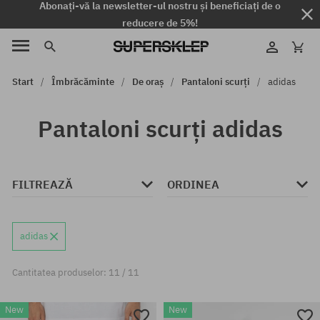
Abonați-vă la newsletter-ul nostru și beneficiați de o
reducere de 5%!
Start
Îmbrăcăminte
De oraș
Pantaloni scurți
adidas
Pantaloni scurți adidas
FILTREAZĂ
ORDINEA
adidas
Cantitatea produselor: 11 / 11
New
New