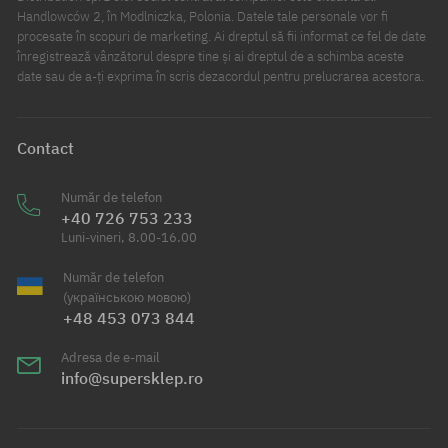
Handlowców 2, în Modlniczka, Polonia. Datele tale personale vor fi
procesate în scopuri de marketing. Ai dreptul să fii informat ce fel de date
înregistrează vânzătorul despre tine și ai dreptul de a schimba aceste
date sau de a-ți exprima în scris dezacordul pentru prelucrarea acestora.
Contact
Număr de telefon
+40 726 753 233
Luni-vineri, 8.00-16.00
Număr de telefon
(українською мовою)
+48 453 073 844
Adresa de e-mail
info@supersklep.ro