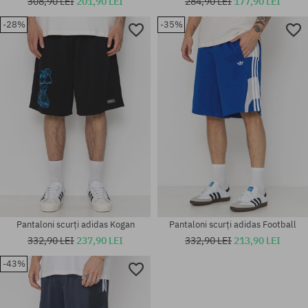
308,90 LEI
201,90 LEI
284,90 LEI
177,90 LEI
-28%
-35%
Mărimi existente:
Mărimi existente:
M
L
Pantaloni scurți adidas Kogan
Pantaloni scurți adidas Football
332,90 LEI
237,90 LEI
332,90 LEI
213,90 LEI
-43%
Mărimi existente:
Mărimi existente:
S
S; M