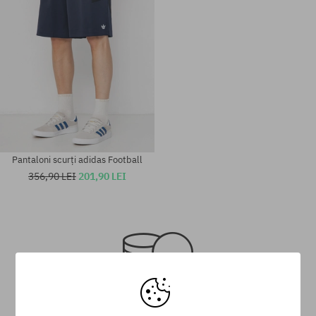
Pantaloni scurți adidas Football
356,90 LEI
201,90 LEI
Mărimi existente:
Mărimi existente:
M; L; XL
M; L; XL
Programul de loialitate SuperClub