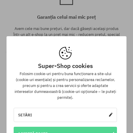
Garanția celui mai mic preț
Avem cele mai bune prețuri, dar dacă găsești același produs
într-un alt e-shop la un preț mai mic - reducem prețul, special
pentru tine!
Super-Shop cookies
Folosim cookie-uri pentru buna funcționare a site-ului
(cookie-uri esențiale) și pentru personalizarea reclamelor,
precum și pentru a crea servicii și oferte adaptate
intereselor dumneavoastră (cookie-uri opționale – le puteți
permite).
30 zile pentru returnarea mărfii
Pentru returnarea produsului ai la dispoziție 30 zile de la data
SETĂRI
primirii.