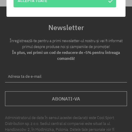
ACCEPTĂ TOATE
Newsletter
Înregistrează-te pentru a primi newsletter-ul nostru și vei fi informat
primul despre produse noi și campaniile de promoție!
În plus, vei primi un cod de reducere de -5% pentru întreaga
comandă!
Adresa ta de e-mail
ABONATI-VA
Administratorul de date în sensul acestei declarații este Cool Sport
Distribution sp. z o.o. Sediul central al companiei este situat la ul.
Handlowców 2, în Modlniczka, Polonia. Datele tale personale vor fi