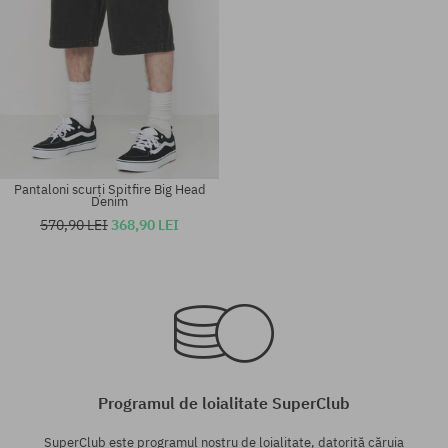
Pantaloni scurți Spitfire Big Head
Denim
570,90 LEI
368,90 LEI
Mărimi existente:
Mărimi existente:
32
32; 34; 36
Programul de loialitate SuperClub
SuperClub este programul nostru de loialitate, datorită căruia