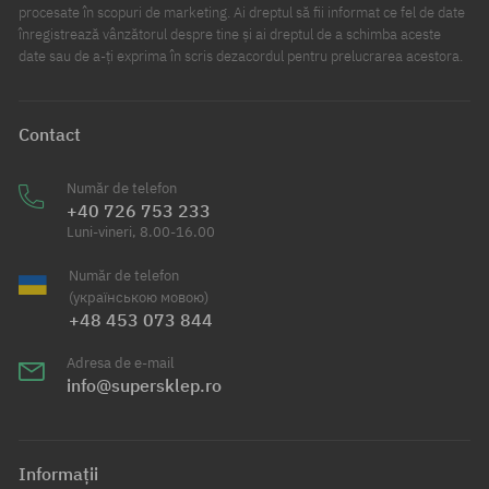
procesate în scopuri de marketing. Ai dreptul să fii informat ce fel de date
înregistrează vânzătorul despre tine și ai dreptul de a schimba aceste
date sau de a-ți exprima în scris dezacordul pentru prelucrarea acestora.
Contact
Număr de telefon
+40 726 753 233
Luni-vineri, 8.00-16.00
Număr de telefon
(українською мовою)
+48 453 073 844
Adresa de e-mail
info@supersklep.ro
Informații