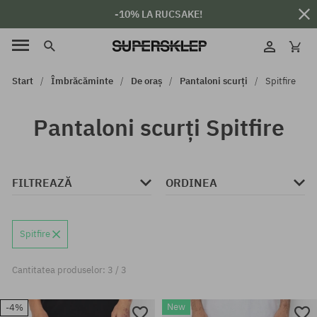
-10% LA RUCSAKE!
Start
Îmbrăcăminte
De oraș
Pantaloni scurți
Spitfire
Pantaloni scurți Spitfire
FILTREAZĂ
ORDINEA
Spitfire
Cantitatea produselor: 3 / 3
New
-4%