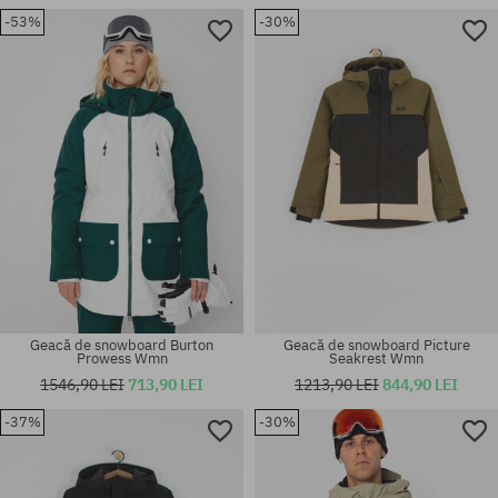
-53%
-30%
Mărimi existente:
Mărimi existente:
M; L
S; M
Geacă de snowboard Burton
Geacă de snowboard Picture
Prowess Wmn
Seakrest Wmn
1546,90 LEI
713,90 LEI
1213,90 LEI
844,90 LEI
-37%
-30%
Mărimi existente:
Mărimi existente:
S
L