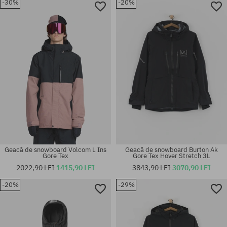
-30%
-20%
Mărimi existente:
Mărimi existente:
S; M
XS
Geacă de snowboard Volcom L Ins
Geacă de snowboard Burton Ak
Gore Tex
Gore Tex Hover Stretch 3L
2022,90 LEI
1415,90 LEI
3843,90 LEI
3070,90 LEI
-20%
-29%
Mărimi existente:
Mărimi existente:
L; XL
M