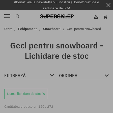
Abonați-vă la newsletter-ul nostru și beneficiați de o
reducere de 5%!
Start
Echipament
Snowboard
Geci pentru snowboard
Geci pentru snowboard -
Lichidare de stoc
FILTREAZĂ
ORDINEA
Numai lichidare de stoc
Cantitatea produselor: 120 / 272