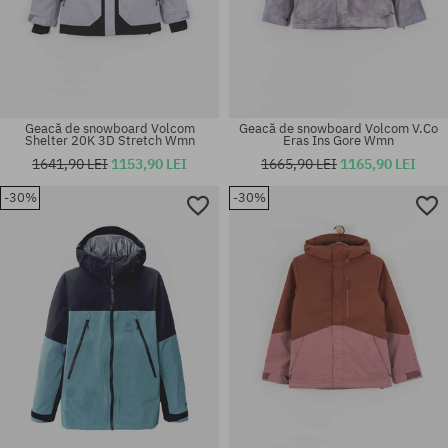
Geacă de snowboard Volcom
Geacă de snowboard Volcom V.Co
Shelter 20K 3D Stretch Wmn
Eras Ins Gore Wmn
1641,90 LEI
1153,90 LEI
1665,90 LEI
1165,90 LEI
-30%
-30%
Mărimi existente:
Mărimi existente:
XS; S
M; L