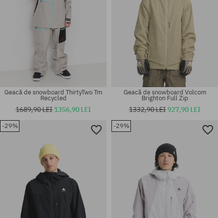
Geacă de snowboard ThirtyTwo Tm
Geacă de snowboard Volcom
Recycled
Brighton Full Zip
1689,90 LEI
1356,90 LEI
1332,90 LEI
927,90 LEI
-29%
-29%
Mărimi existente:
Mărimi existente:
M; L; XL
L; XL