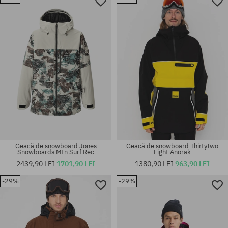
Mărimi existente:
Mărimi existente:
145
M
Geacă de snowboard Jones
Geacă de snowboard ThirtyTwo
Snowboards Mtn Surf Rec
Light Anorak
2439,90 LEI
1701,90 LEI
1380,90 LEI
963,90 LEI
-29%
-29%
Mărimi existente:
Mărimi existente:
L
L