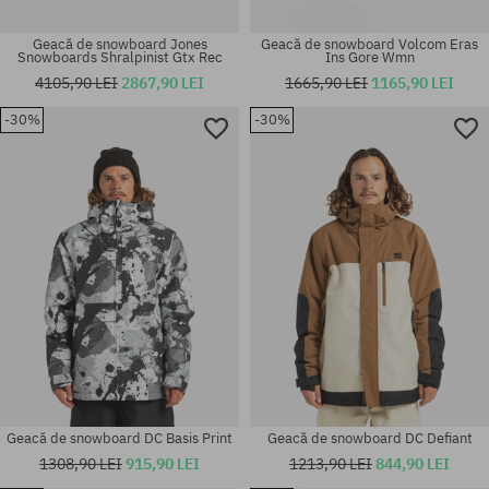
Geacă de snowboard Jones
Geacă de snowboard Volcom Eras
Snowboards Shralpinist Gtx Rec
Ins Gore Wmn
4105,90 LEI
2867,90 LEI
1665,90 LEI
1165,90 LEI
-30%
-30%
Mărimi existente:
Mărimi existente:
XS; S
XS; S; M; L
Geacă de snowboard DC Basis Print
Geacă de snowboard DC Defiant
1308,90 LEI
915,90 LEI
1213,90 LEI
844,90 LEI