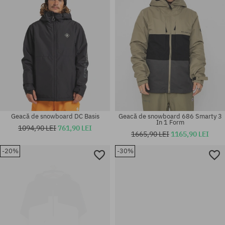
Geacă de snowboard DC Basis
Geacă de snowboard 686 Smarty 3
In 1 Form
1094,90 LEI
761,90 LEI
1665,90 LEI
1165,90 LEI
-20%
-30%
Mărimi existente:
Mărimi existente:
S
XS