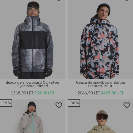
M
XL
Geacă de snowboard Quiksilver
Geacă de snowboard Burton
Sycamore Printed
Futuretrust 3L
1368,90 LEI
951,90 LEI
2046,90 LEI
1427,90 LEI
-19%
-30%
Mărimi existente:
Mărimi existente:
XS
L