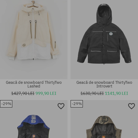
Geacă de snowboard ThirtyTwo
Geacă de snowboard ThirtyTwo
Lashed
Introvert
1427,90 LEI
999,90 LEI
1630,90 LEI
1141,90 LEI
-29%
-29%
Mărimi existente:
Mărimi existente:
XL
M; L; XL