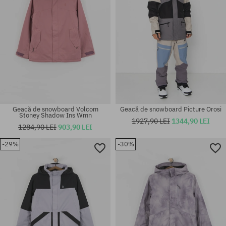
Geacă de snowboard Volcom
Geacă de snowboard Picture Orosi
Stoney Shadow Ins Wmn
1927,90 LEI
1344,90 LEI
1284,90 LEI
903,90 LEI
-29%
-30%
Mărimi existente:
Mărimi existente:
S; M; L
XS; S; M; L