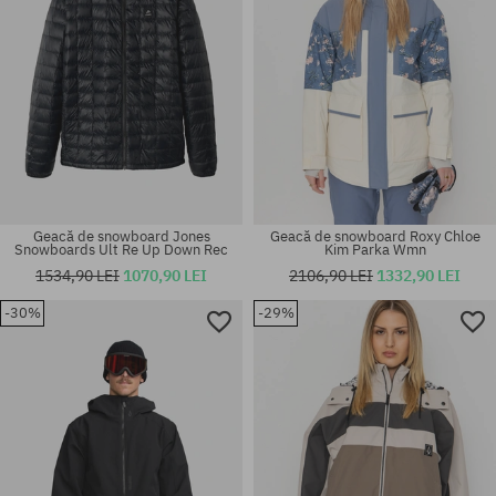
Geacă de snowboard Jones
Geacă de snowboard Roxy Chloe
Snowboards Ult Re Up Down Rec
Kim Parka Wmn
1534,90 LEI
1070,90 LEI
2106,90 LEI
1332,90 LEI
-30%
-29%
Mărimi existente:
Mărimi existente:
152
M