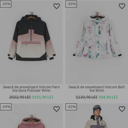
-30%
-30%
Mărimi existente:
Mărimi existente:
M; XL
M; L; XL
Geacă de snowboard Volcom Fern
Geacă de snowboard Volcom Bolt
Ins Gore Pullover Wmn
Ins Wmn
2022,90 LEI
1415,90 LEI
1130,90 LEI
784,90 LEI
-29%
-30%
Mărimi existente:
Mărimi existente:
M; L; XL
M; L; XL