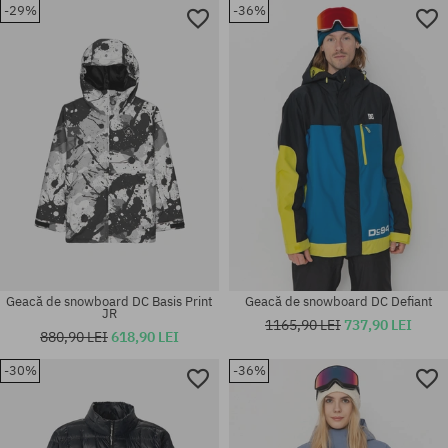
-29%
-36%
Mărimi existente:
Mărimi existente:
M
S; M
Geacă de snowboard DC Basis Print
Geacă de snowboard DC Defiant
JR
1165,90 LEI
737,90 LEI
880,90 LEI
618,90 LEI
-30%
-36%
Mărimi existente:
Mărimi existente:
XL
M; L; XL