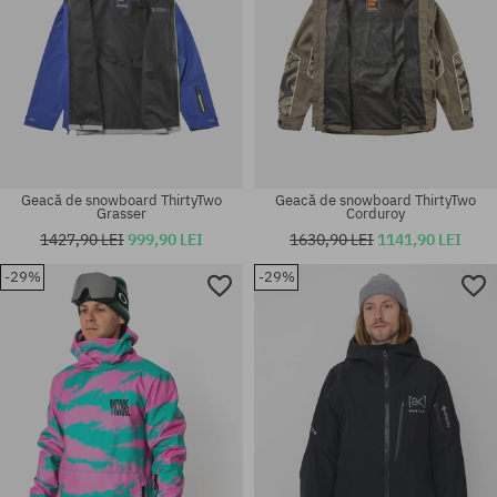
Geacă de snowboard ThirtyTwo
Geacă de snowboard ThirtyTwo
Grasser
Corduroy
1427,90 LEI
999,90 LEI
1630,90 LEI
1141,90 LEI
-29%
-29%
Mărimi existente:
Mărimi existente:
L
L