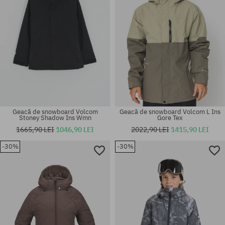
Geacă de snowboard Volcom
Geacă de snowboard Volcom L Ins
Stoney Shadow Ins Wmn
Gore Tex
1665,90 LEI
1046,90 LEI
2022,90 LEI
1415,90 LEI
-30%
-30%
Mărimi existente:
Mărimi existente:
XS; S
S; M