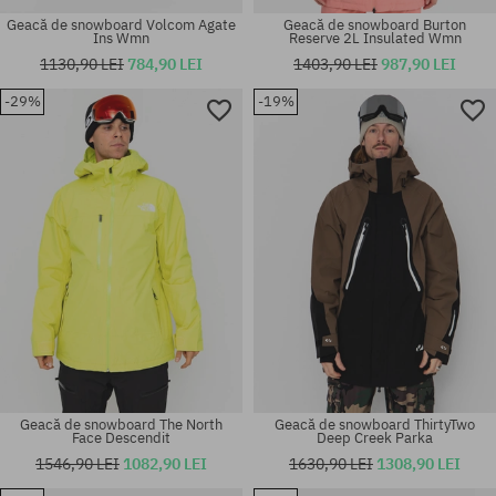
Geacă de snowboard Volcom Agate
Geacă de snowboard Burton
Ins Wmn
Reserve 2L Insulated Wmn
1130,90 LEI
784,90 LEI
1403,90 LEI
987,90 LEI
-29%
-19%
Mărimi existente:
Mărimi existente:
M; L
155
Geacă de snowboard The North
Geacă de snowboard ThirtyTwo
Face Descendit
Deep Creek Parka
1546,90 LEI
1082,90 LEI
1630,90 LEI
1308,90 LEI