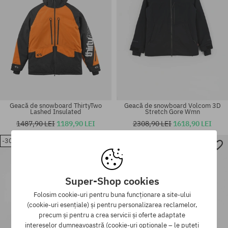
Geacă de snowboard ThirtyTwo
Geacă de snowboard Volcom 3D
Lashed Insulated
Stretch Gore Wmn
1487,90 LEI
1189,90 LEI
2308,90 LEI
1618,90 LEI
-30%
-29%
Mărimi existente:
Mărimi existente:
L
L
Super-Shop cookies
Folosim cookie-uri pentru buna funcționare a site-ului
(cookie-uri esențiale) și pentru personalizarea reclamelor,
precum și pentru a crea servicii și oferte adaptate
intereselor dumneavoastră (cookie-uri opționale – le puteți