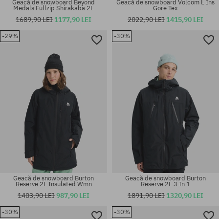
Geacă de snowboard Beyond
Geacă de snowboard Volcom L Ins
Medals Fullzip Shirakaba 2L
Gore Tex
1689,90 LEI
1177,90 LEI
2022,90 LEI
1415,90 LEI
-29%
-30%
Mărimi existente:
Mărimi existente:
M
L
Geacă de snowboard Burton
Geacă de snowboard Burton
Reserve 2L Insulated Wmn
Reserve 2L 3 In 1
1403,90 LEI
987,90 LEI
1891,90 LEI
1320,90 LEI
-30%
-30%
Mărimi existente:
Mărimi existente: