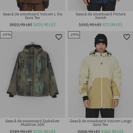
Geacă de snowboard Volcom L Ins
Geacă de snowboard Picture
Gore Tex
Jomoh
2022,90 LEI
1415,90 LEI
1332,90 LEI
927,90 LEI
-29%
-29%
Mărimi existente:
Mărimi existente:
S
152; 163; 175
Geacă de snowboard Quiksilver
Geacă de snowboard Volcom Longo
Muldrow 20K
Gore Tex
1749,90 LEI
1225,90 LEI
2260,90 LEI
1582,90 LEI