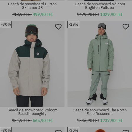
Geacă de snowboard Burton
Geacă de snowboard Volcom
Skimmer JR
Brighton Pullover
713,90 LEI
499,90 LEI
1479,90 LEI
1029,90 LEI
-30%
-19%
Mărimi existente:
Mărimi existente:
S
S; M; L
Geacă de snowboard Volcom
Geacă de snowboard The North
Buckthreeeighty
Face Descendit
951,90 LEI
665,90 LEI
1546,90 LEI
1237,90 LEI
-30%
-30%