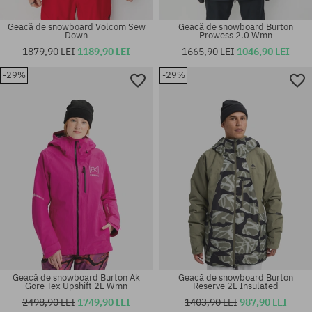
Geacă de snowboard Volcom Sew
Geacă de snowboard Burton
Down
Prowess 2.0 Wmn
1879,90 LEI
1189,90 LEI
1665,90 LEI
1046,90 LEI
-29%
-29%
Mărimi existente:
Mărimi existente:
M
XS; S; M; L
Geacă de snowboard Burton Ak
Geacă de snowboard Burton
Gore Tex Upshift 2L Wmn
Reserve 2L Insulated
2498,90 LEI
1749,90 LEI
1403,90 LEI
987,90 LEI