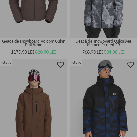
Geacă de snowboard Volcom Quinn
Geacă de snowboard Quiksilver
Puff Wmn
Mission Printed JR
1177,90 LEI
820,90 LEI
768,90 LEI
534,90 LEI
-30%
-30%
Mărimi existente:
Mărimi existente:
M
L