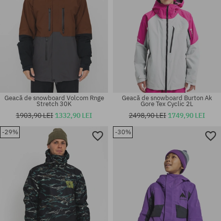
Geacă de snowboard Volcom Rnge
Geacă de snowboard Burton Ak
Stretch 30K
Gore Tex Cyclic 2L
1903,90 LEI
1332,90 LEI
2498,90 LEI
1749,90 LEI
-29%
-30%
Mărimi existente:
Mărimi existente:
M; L
L