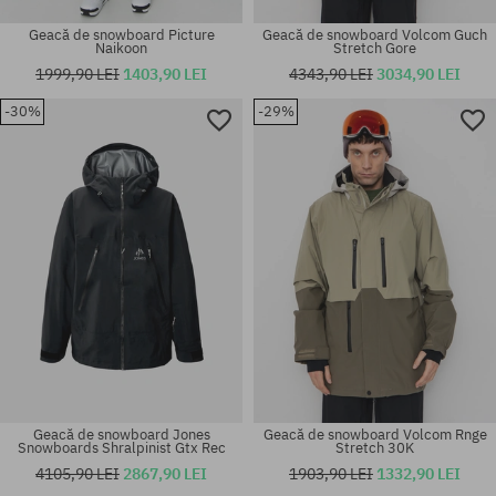
Geacă de snowboard Picture
Geacă de snowboard Volcom Guch
Naikoon
Stretch Gore
1999,90 LEI
1403,90 LEI
4343,90 LEI
3034,90 LEI
-30%
-29%
Mărimi existente:
Mărimi existente:
L; XL
M
Geacă de snowboard Jones
Geacă de snowboard Volcom Rnge
Snowboards Shralpinist Gtx Rec
Stretch 30K
4105,90 LEI
2867,90 LEI
1903,90 LEI
1332,90 LEI