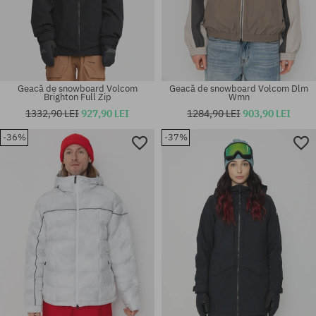
Geacă de snowboard Volcom
Geacă de snowboard Volcom Dlm
Brighton Full Zip
Wmn
1332,90 LEI
927,90 LEI
1284,90 LEI
903,90 LEI
-36%
-37%
Mărimi existente:
Mărimi existente:
M; XL
S; L