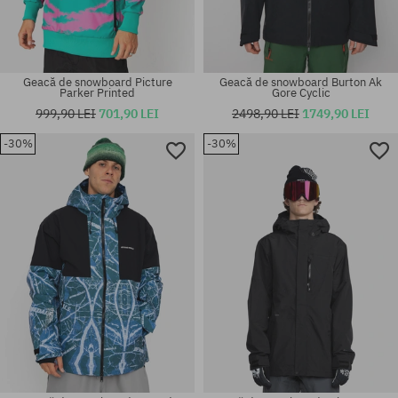
Geacă de snowboard Picture
Geacă de snowboard Burton Ak
Parker Printed
Gore Cyclic
999,90 LEI
701,90 LEI
2498,90 LEI
1749,90 LEI
-30%
-30%
Mărimi existente:
Mărimi existente:
L
L