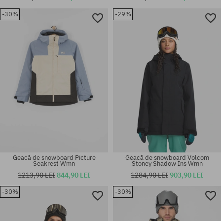
-30%
-29%
Mărimi existente:
Mărimi existente:
L; XL
M; L; XL
Geacă de snowboard Picture
Geacă de snowboard Volcom
Seakrest Wmn
Stoney Shadow Ins Wmn
1213,90 LEI
844,90 LEI
1284,90 LEI
903,90 LEI
-30%
-30%
Mărimi existente:
Mărimi existente:
M; XL
M