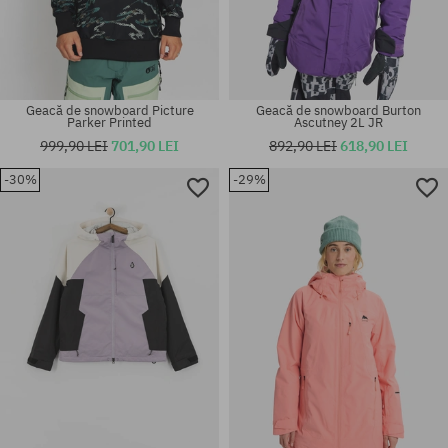
Geacă de snowboard Picture
Geacă de snowboard Burton
Parker Printed
Ascutney 2L JR
999,90 LEI
701,90 LEI
892,90 LEI
618,90 LEI
-30%
-29%
Mărimi existente:
Mărimi existente:
M; L; XL
XL