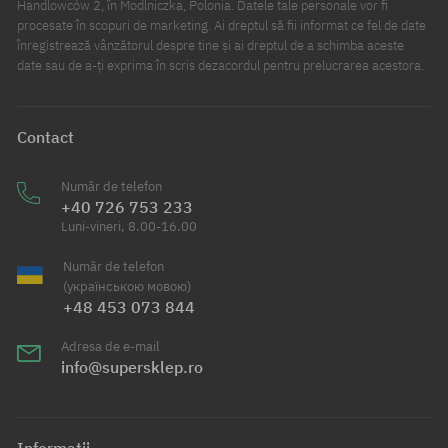
Handlowców 2, în Modlniczka, Polonia. Datele tale personale vor fi
procesate în scopuri de marketing. Ai dreptul să fii informat ce fel de date
înregistrează vânzătorul despre tine și ai dreptul de a schimba aceste
date sau de a-ți exprima în scris dezacordul pentru prelucrarea acestora.
Contact
Număr de telefon
+40 726 753 233
Luni-vineri, 8.00-16.00
Număr de telefon
(українською мовою)
+48 453 073 844
Adresa de e-mail
info@supersklep.ro