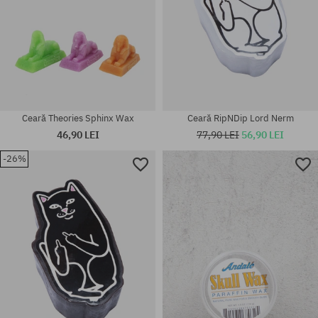
Ceară Theories Sphinx Wax
Ceară RipNDip Lord Nerm
46,90 LEI
77,90 LEI
56,90 LEI
-26%
mărime universală
mărime universală