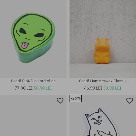
mărime universală
mărime universală
Ceară RipNDip Lord Alien
Ceară Hamsterwax Chomik
77,90 LEI
56,90 LEI
46,90 LEI
33,90 LEI
-26%
mărime universală
mărime universală