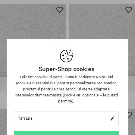
mărime universală
mărime universală
Super-Shop cookies
Folosim cookie-uri pentru buna funcționare a site-ului
(cookie-uri esențiale) și pentru personalizarea reclamelor,
precum și pentru a crea servicii și oferte adaptate
intereselor dumneavoastră (cookie-uri opționale – le puteți
Ceară DGK Lime Flavored Wax
Ceară DGK Lime Flavored Wax
permite).
46,90 LEI
46,90 LEI
SETĂRI
mărime universală
mărime universală