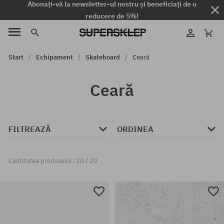
Abonați-vă la newsletter-ul nostru și beneficiați de o
reducere de 5%!
Start
Echipament
Skateboard
Ceară
Ceară
FILTREAZĂ
ORDINEA
Cantitatea produselor: 20 / 20