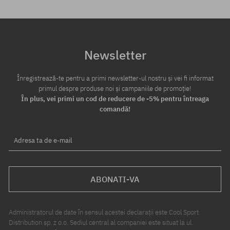
Newsletter
Înregistrează-te pentru a primi newsletter-ul nostru și vei fi informat
primul despre produse noi și campaniile de promoție!
În plus, vei primi un cod de reducere de -5% pentru întreaga
comandă!
Adresa ta de e-mail
ABONATI-VA
Administratorul de date în sensul acestei declarații este Cool Sport
Distribution sp. z o.o. Sediul central al companiei este situat la ul.