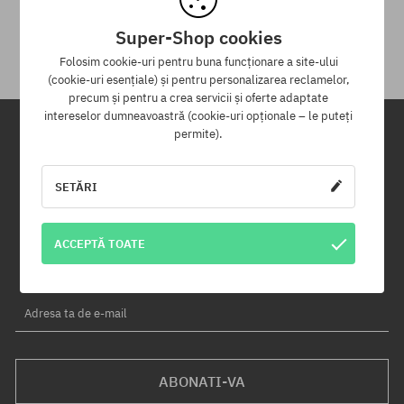
Pentru returnarea produsului ai la dispoziție 30 zile de la data
primirii.
Super-Shop cookies
Folosim cookie-uri pentru buna funcționare a site-ului
(cookie-uri esențiale) și pentru personalizarea reclamelor,
precum și pentru a crea servicii și oferte adaptate
intereselor dumneavoastră (cookie-uri opționale – le puteți
permite).
Newsletter
SETĂRI
Înregistrează-te pentru a primi newsletter-ul nostru și vei fi informat
primul despre produse noi și campaniile de promoție!
În plus, vei primi un cod de reducere de -5% pentru întreaga
ACCEPTĂ TOATE
comandă!
Adresa ta de e-mail
ABONATI-VA