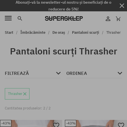
Abonați-vă la newsletter-ul nostru și beneficiați de o
reducere de 5%!
Start
Îmbrăcăminte
De oraș
Pantaloni scurți
Thrasher
Pantaloni scurți Thrasher
FILTREAZĂ
ORDINEA
Thrasher
Cantitatea produselor: 2 / 2
-43%
-43%