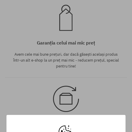
Garanția celui mai mic preț
Avem cele mai bune prețuri, dar dacă găsești același produs
într-un alt e-shop la un preț mai mic - reducem prețul, special
pentru tine!
30 zile pentru returnarea mărfii