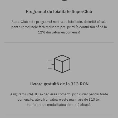
Programul de loialitate SuperClub
SuperClub este programul nostru de loialitate, datorită căruia
pentru produsele fără reducere poți primi în contul tău până la
12% din valoarea comenzii!
Mărimi existente:
Mărimi existente:
XL
M; L; XL
Livrare gratuită de la 313 RON
Asigurăm GRATUIT expedierea comenzii prin curier pentru toate
comenzile, ale căror valoare este mai mare de 313 lei,
indiferent de modalitatea de plată aleasă.