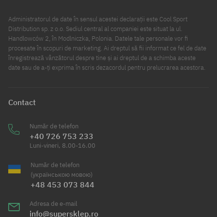
Administratorul de date în sensul acestei declarații este Cool Sport
Distribution sp. z o.o. Sediul central al companiei este situat la ul.
Handlowców 2, în Modlniczka, Polonia. Datele tale personale vor fi
procesate în scopuri de marketing. Ai dreptul să fii informat ce fel de date
înregistrează vânzătorul despre tine și ai dreptul de a schimba aceste
date sau de a-ți exprima în scris dezacordul pentru prelucrarea acestora.
Contact
Număr de telefon
+40 726 753 233
Luni-vineri, 8.00-16.00
Număr de telefon
(українською мовою)
+48 453 073 844
Adresa de e-mail
info@supersklep.ro