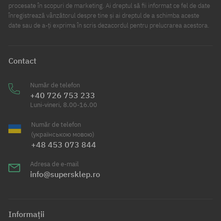
procesate în scopuri de marketing. Ai dreptul să fii informat ce fel de date
înregistrează vânzătorul despre tine și ai dreptul de a schimba aceste
date sau de a-ți exprima în scris dezacordul pentru prelucrarea acestora.
Contact
Număr de telefon
+40 726 753 233
Luni-vineri, 8.00-16.00
Număr de telefon
(українською мовою)
+48 453 073 844
Adresa de e-mail
info@supersklep.ro
Informații