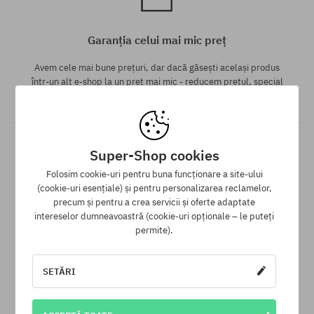
Garanția celui mai mic preț
Avem cele mai bune prețuri, dar dacă găsești același produs
într-un alt e-shop la un preț mai mic - reducem prețul, special
pentru tine!
Super-Shop cookies
Folosim cookie-uri pentru buna funcționare a site-ului
(cookie-uri esențiale) și pentru personalizarea reclamelor,
precum și pentru a crea servicii și oferte adaptate
intereselor dumneavoastră (cookie-uri opționale – le puteți
permite).
30 zile pentru returnarea mărfii
Pentru returnarea produsului ai la dispoziție 30 zile de la data
SETĂRI
primirii.