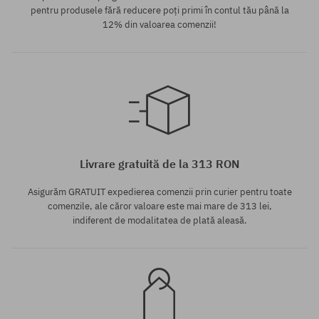
pentru produsele fără reducere poți primi în contul tău până la
12% din valoarea comenzii!
Mărimi existente:
M; L; XL
Livrare gratuită de la 313 RON
Asigurăm GRATUIT expedierea comenzii prin curier pentru toate
comenzile, ale căror valoare este mai mare de 313 lei,
indiferent de modalitatea de plată aleasă.