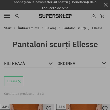
Abonați-vă la newsletter-ul nostru și beneficiați de o
reducere de 5%!
Start
Îmbrăcăminte
De oraș
Pantaloni scurți
Ellesse
Pantaloni scurți Ellesse
FILTREAZĂ
ORDINEA
Ellesse
Cantitatea produselor: 3 / 3
-33%
-33%