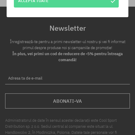
ACCEPTĂ TOATE
Newsletter
Înregistrează-te pentru a primi newsletter-ul nostru și vei fi informat
primul despre produse noi și campaniile de promoție!
În plus, vei primi un cod de reducere de -5% pentru întreaga
comandă!
Adresa ta de e-mail
ABONATI-VA
Administratorul de date în sensul acestei declarații este Cool Sport
Distribution sp. z o.o. Sediul central al companiei este situat la ul.
Handlowców 2, în Modlniczka, Polonia. Datele tale personale vor fi