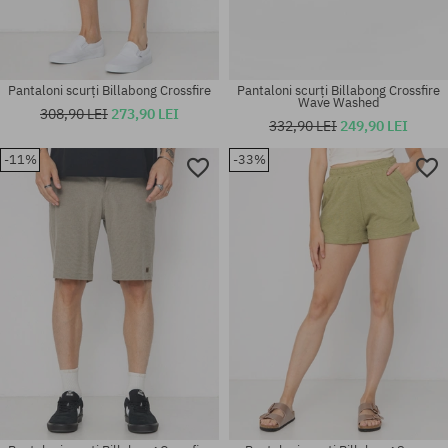
Pantaloni scurți Billabong Crossfire
Pantaloni scurți Billabong Crossfire
Wave Washed
308,90 LEI
273,90 LEI
332,90 LEI
249,90 LEI
-11%
-33%
Mărimi existente:
Mărimi existente:
33
33; 34