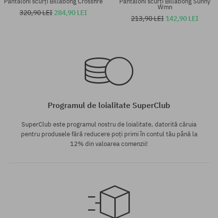
Pantaloni scurți Billabong Crossfire
Pantaloni scurți Billabong Sunny
Wmn
320,90 LEI
284,90 LEI
213,90 LEI
142,90 LEI
Mărimi existente:
Mărimi existente:
32; 33
32; 33
Programul de loialitate SuperClub
SuperClub este programul nostru de loialitate, datorită căruia
pentru produsele fără reducere poți primi în contul tău până la
12% din valoarea comenzii!
Mărimi existente:
Mărimi existente: