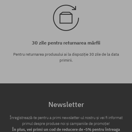
30 zile pentru returnarea mărfii
Pentru returnarea produsului ai la dispoziție 30 zile de la data
primirii.
Newsletter
Înregistrează-te pentru a primi newsletter-ul nostru și vei fi informat
primul despre produse noi și campaniile de promoție!
În plus, vei primi un cod de reducere de -5% pentru întreaga