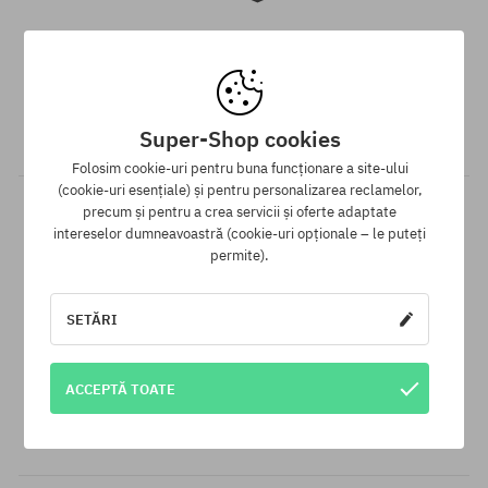
32; 33
XS; S; M
Livrare gratuită de la 313 RON
Asigurăm GRATUIT expedierea comenzii prin curier pentru toate
comenzile, ale căror valoare este mai mare de 313 lei,
indiferent de modalitatea de plată aleasă.
Super-Shop cookies
Folosim cookie-uri pentru buna funcționare a site-ului
(cookie-uri esențiale) și pentru personalizarea reclamelor,
precum și pentru a crea servicii și oferte adaptate
intereselor dumneavoastră (cookie-uri opționale – le puteți
permite).
SETĂRI
Garanția celui mai mic preț
ACCEPTĂ TOATE
Avem cele mai bune prețuri, dar dacă găsești același produs
într-un alt e-shop la un preț mai mic - reducem prețul, special
pentru tine!