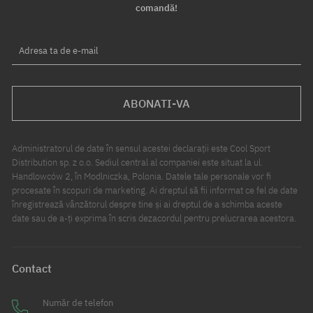
comandă!
Adresa ta de e-mail
ABONATI-VA
Administratorul de date în sensul acestei declarații este Cool Sport
Distribution sp. z o.o. Sediul central al companiei este situat la ul.
Handlowców 2, în Modlniczka, Polonia. Datele tale personale vor fi
procesate în scopuri de marketing. Ai dreptul să fii informat ce fel de date
înregistrează vânzătorul despre tine și ai dreptul de a schimba aceste
date sau de a-ți exprima în scris dezacordul pentru prelucrarea acestora.
Contact
Număr de telefon