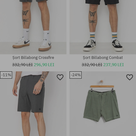
Șort Billabong Crossfire
Șort Billabong Combat
332,90 LEI
296,90 LEI
332,90 LEI
237,90 LEI
-11%
-24%
Mărimi existente:
Mărimi existente:
32; 33; 36
32; 33