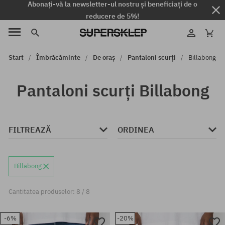
Abonați-vă la newsletter-ul nostru și beneficiați de o
reducere de 5%!
Start
Îmbrăcăminte
De oraș
Pantaloni scurți
Billabong
Pantaloni scurți Billabong
FILTREAZĂ
ORDINEA
Billabong
Cantitatea produselor: 8 / 8
-6%
-20%