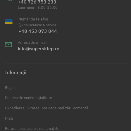
+40 726 753 233
Luni-vineri, 8.00-16.00
Număr de telefon
(українською мовою)
+48 453 073 844
Adresa de e-mail
info@supersklep.ro
Informații
Reguli
Politica de confidențialitate
Expedierea, livrarea, perioada realizării comenzii
Plăți
Returul produselor, reclamațiile