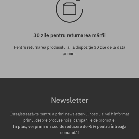
30 zile pentru returnarea mărfii
Pentru returnarea produsului ai la dispoziție 30 zile de la data
primirii.
Newsletter
Înregistrează-te pentru a primi newsletter-ul nostru și vei fi informat
primul despre produse noi și campaniile de promoție!
În plus, vei primi un cod de reducere de -5% pentru întreaga
comandă!