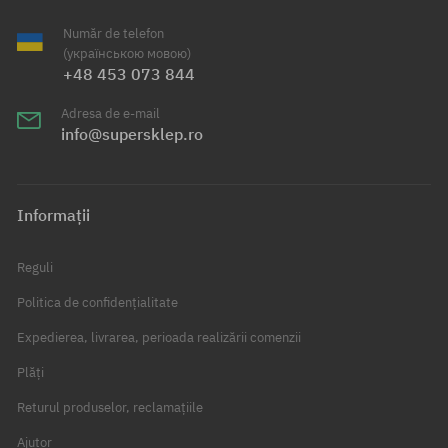
Număr de telefon
(українською мовою)
+48 453 073 844
Adresa de e-mail
info@supersklep.ro
Informații
Reguli
Politica de confidențialitate
Expedierea, livrarea, perioada realizării comenzii
Plăți
Returul produselor, reclamațiile
Ajutor