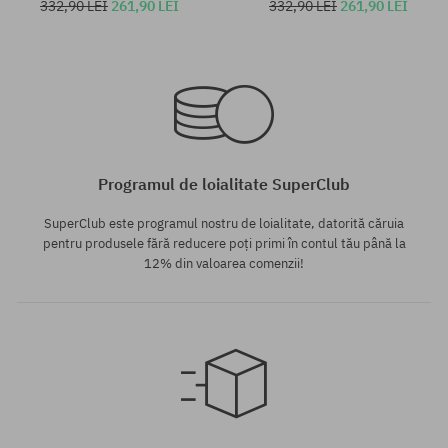
332,90 LEI
261,90 LEI
332,90 LEI
261,90 LEI
Mărimi existente:
Mărimi existente:
S; M
S; M; L
Programul de loialitate SuperClub
SuperClub este programul nostru de loialitate, datorită căruia
pentru produsele fără reducere poți primi în contul tău până la
12% din valoarea comenzii!
Mărimi existente:
Mărimi existente:
S; M; L
S; M; XL