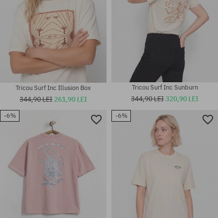
Tricou Surf Inc Sunburn
Tricou Surf Inc Illusion Box
344,90 LEI
320,90 LEI
344,90 LEI
261,90 LEI
-6%
-6%
Mărimi existente:
Mărimi existente:
XS; S; M
S; M; L; XL