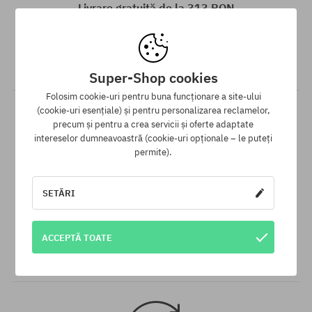
Livrare gratuită de la 313 RON
Asigurăm GRATUIT expedierea comenzii prin curier pentru toate
comenzile, ale căror valoare este mai mare de 313 lei,
indiferent de modalitatea de plată aleasă.
Super-Shop cookies
Folosim cookie-uri pentru buna funcționare a site-ului
(cookie-uri esențiale) și pentru personalizarea reclamelor,
precum și pentru a crea servicii și oferte adaptate
intereselor dumneavoastră (cookie-uri opționale – le puteți
permite).
SETĂRI
Garanția celui mai mic preț
Avem cele mai bune prețuri, dar dacă găsești același produs
ACCEPTĂ TOATE
într-un alt e-shop la un preț mai mic - reducem prețul, special
pentru tine!