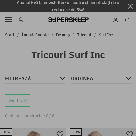
Abonați-vă la newsletter-ul nostru și beneficiați de o
reducere de 5%!
Start
Îmbrăcăminte
De oraș
Tricouri
Surf Inc
Tricouri Surf Inc
FILTREAZĂ
ORDINEA
Surf Inc
Cantitatea produselor: 8 / 8
-6%
-20%