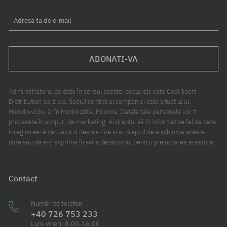
Adresa ta de e-mail
ABONATI-VA
Administratorul de date în sensul acestei declarații este Cool Sport
Distribution sp. z o.o. Sediul central al companiei este situat la ul.
Handlowców 2, în Modlniczka, Polonia. Datele tale personale vor fi
procesate în scopuri de marketing. Ai dreptul să fii informat ce fel de date
înregistrează vânzătorul despre tine și ai dreptul de a schimba aceste
date sau de a-ți exprima în scris dezacordul pentru prelucrarea acestora.
Contact
Număr de telefon
+40 726 753 233
Luni-vineri, 8.00-16.00