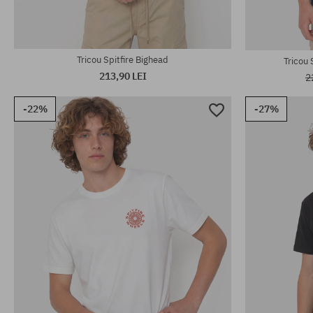
Tricou Spitfire Bighead
Tricou 
213,90 LEI
2
-22%
-27%