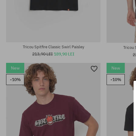
Mărimi existente:
Mărimi existen
S; M; L; XL
M; L
Tricou Spitfire Classic Swirl Paisley
Tricou 
213,90 LEI
189,90 LEI
2
New
New
-10%
-10%