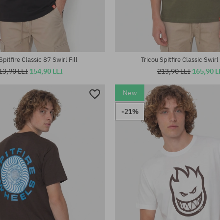
te:
Mărimi existente:
M
Spitfire Classic 87 Swirl Fill
Tricou Spitfire Classic Swirl
13,90 LEI
154,90 LEI
213,90 LEI
165,90 L
New
-21%