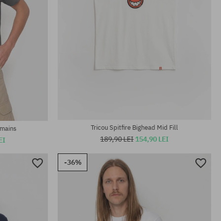
Mărimi existente:
S; M; L; XL; XXL
Tricou Spitfire Bighead Mid Fill
emains
189,90 LEI
154,90 LEI
EI
-36%