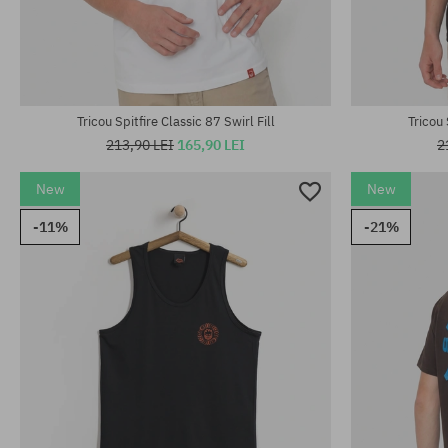
Mărimi existente:
Mărimi existen
M; L
M; L; XL
Tricou Spitfire Classic 87 Swirl Fill
Tricou 
213,90 LEI
165,90 LEI
2
New
New
-11%
-21%