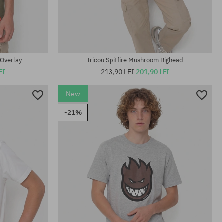
Mărimi existente:
M; L
 Overlay
Tricou Spitfire Mushroom Bighead
EI
213,90 LEI
201,90 LEI
New
-21%