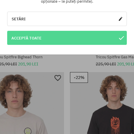
opționale – le puteți permite).
SETĂRI
ACCEPTĂ TOATE
te:
Mărimi existente:
M; L; XL
ou Spitfire Bighead Thorn
Tricou Spitfire Gas Ma
25,90 LEI
201,90 LEI
225,90 LEI
201,90 L
-22%