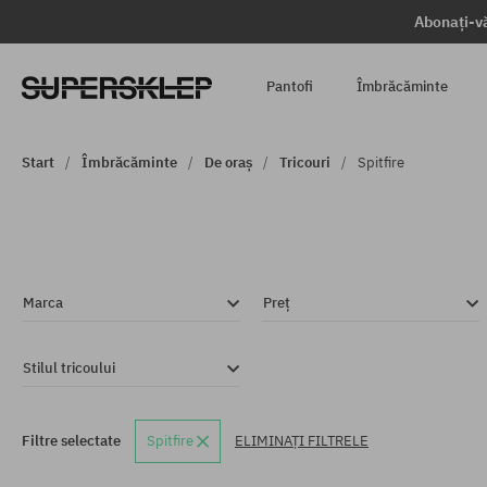
Abonați-vă
Pantofi
Îmbrăcăminte
Start
Îmbrăcăminte
De oraș
Tricouri
Spitfire
Marca
Preț
Stilul tricoului
Filtre selectate
Spitfire
ELIMINAȚI FILTRELE