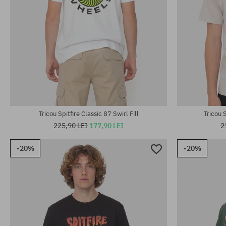
Mărimi existente:
Mărimi existen
M; L
M; L; XL
Tricou Spitfire Classic 87 Swirl Fill
Tricou 
225,90 LEI
177,90 LEI
2
-20%
-20%