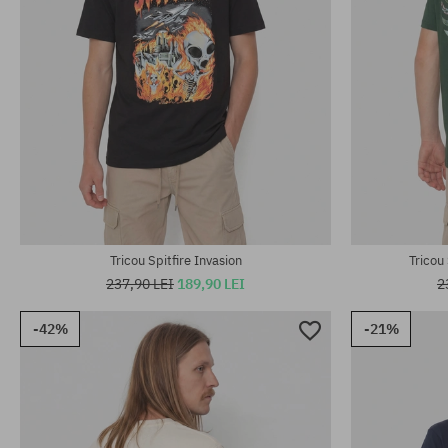
Mărimi existente:
Mărimi existen
M; L; XL
M; L; XL; XXL
Tricou Spitfire Invasion
Tricou 
237,90 LEI
189,90 LEI
2
-42%
-21%