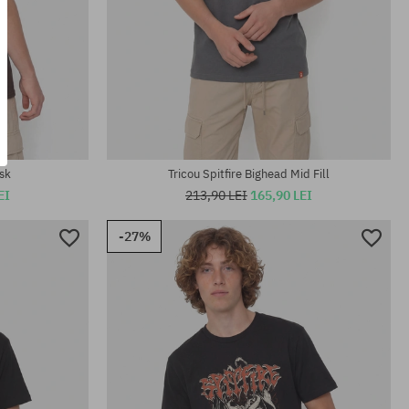
Mărimi existente:
M; L; XL
sk
Tricou Spitfire Bighead Mid Fill
EI
213,90 LEI
165,90 LEI
-27%