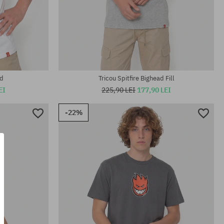
Mărimi existente:
M; L
ad
Tricou Spitfire Bighead Fill
EI
225,90 LEI
177,90 LEI
-22%