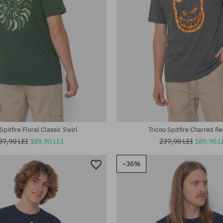
te:
Mărimi existente:
M
Spitfire Floral Classic Swirl
Tricou Spitfire Charred R
37,90 LEI
189,90 LEI
237,90 LEI
189,90 L
-36%