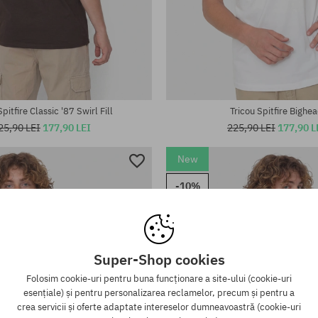
te:
Mărimi existente:
M; L; XL; XXL
Spitfire Classic '87 Swirl Fill
Tricou Spitfire Bighe
25,90 LEI
177,90 LEI
225,90 LEI
177,90 L
New
-10%
Super-Shop cookies
Folosim cookie-uri pentru buna funcționare a site-ului (cookie-uri
esențiale) și pentru personalizarea reclamelor, precum și pentru a
crea servicii și oferte adaptate intereselor dumneavoastră (cookie-uri