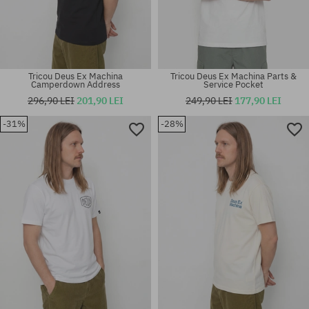
Tricou Deus Ex Machina
Tricou Deus Ex Machina Parts &
Camperdown Address
Service Pocket
296,90 LEI
201,90 LEI
249,90 LEI
177,90 LEI
-31%
-28%
Mărimi existente:
Mărimi existente:
L
L; XL