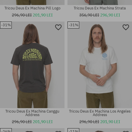
Tricou Deus Ex Machina Pill Logo
Tricou Deus Ex Machina Strata
296,90 LEI
201,90 LEI
356,90 LEI
296,90 LEI
-31%
-31%
Mărimi existente:
Mărimi existente:
M
M; L; XL
Tricou Deus Ex Machina Canggu
Tricou Deus Ex Machina Los Angeles
Address
Address
296,90 LEI
201,90 LEI
296,90 LEI
201,90 LEI
-26%
-11%