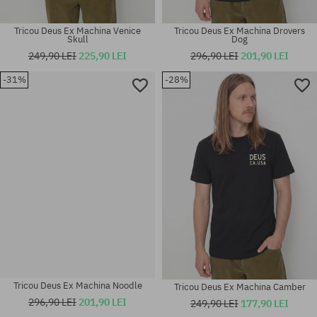
Tricou Deus Ex Machina Venice
Tricou Deus Ex Machina Drovers
Skull
Dog
249,90 LEI
225,90 LEI
296,90 LEI
201,90 LEI
-31%
-28%
Mărimi existente:
Mărimi existente:
M; L; XL; XXL
L; XL
Tricou Deus Ex Machina Noodle
Tricou Deus Ex Machina Camber
296,90 LEI
201,90 LEI
249,90 LEI
177,90 LEI