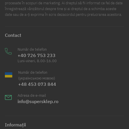
procesate în scopuri de marketing. Ai dreptul să fii informat ce fel de date
înregistrează vânzătorul despre tine și ai dreptul de a schimba aceste
date sau de a-ți exprima în scris dezacordul pentru prelucrarea acestora.
Contact
Număr de telefon
+40 726 753 233
Luni-vineri, 8.00-16.00
Număr de telefon
(українською мовою)
+48 453 073 844
Adresa de e-mail
info@supersklep.ro
Informații