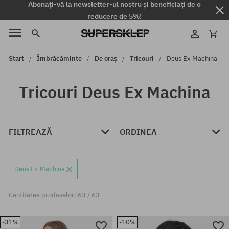
Abonați-vă la newsletter-ul nostru și beneficiați de o
reducere de 5%!
Start
Îmbrăcăminte
De oraș
Tricouri
Deus Ex Machina
Tricouri Deus Ex Machina
FILTREAZĂ
ORDINEA
Deus Ex Machina
Cantitatea produselor: 63 / 63
-31%
-10%