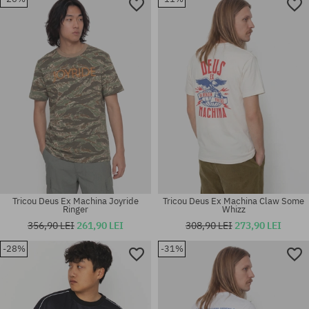
Mărimi existente:
Mărimi existente:
M; L; XL
L
Tricou Deus Ex Machina Joyride
Tricou Deus Ex Machina Claw Some
Ringer
Whizz
356,90 LEI
261,90 LEI
308,90 LEI
273,90 LEI
-28%
-31%
Mărimi existente:
Mărimi existente:
M; L; XL
M; L; XL