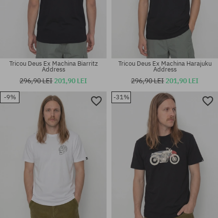
Tricou Deus Ex Machina Biarritz
Tricou Deus Ex Machina Harajuku
Address
Address
296,90 LEI
201,90 LEI
296,90 LEI
201,90 LEI
-9%
-31%
Mărimi existente:
Mărimi existente:
M; XL; XXL
M; L; XL; XXL