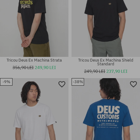
Tricou Deus Ex Machina Strata
Tricou Deus Ex Machina Shield
Standard
356,90 LEI
249,90 LEI
249,90 LEI
237,90 LEI
-9%
-38%
Mărimi existente:
Mărimi existente:
M; L
M