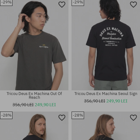
-29%
-29%
Mărimi existente:
Mărimi existente:
L; XL; XXL
L
Tricou Deus Ex Machina Out Of
Tricou Deus Ex Machina Seoul Sign
Reach
356,90 LEI
249,90 LEI
356,90 LEI
249,90 LEI
-28%
-28%
Mărimi existente:
Mărimi existente:
M; L; XL
M; L; XL