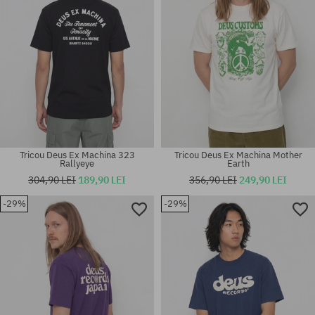
Tricou Deus Ex Machina 323
Tricou Deus Ex Machina Mother
Rallyeye
Earth
304,90 LEI
189,90 LEI
356,90 LEI
249,90 LEI
-29%
-29%
Mărimi existente:
Mărimi existente:
M; L; XL
M; L; XL