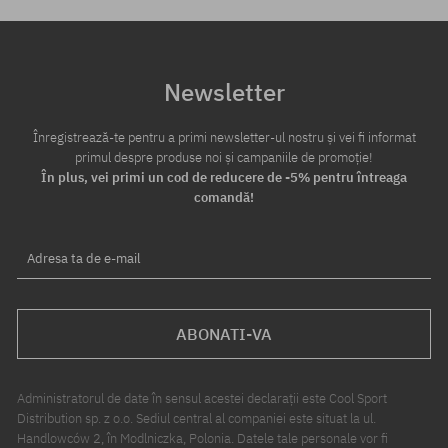
Newsletter
Înregistrează-te pentru a primi newsletter-ul nostru și vei fi informat
primul despre produse noi și campaniile de promoție!
În plus, vei primi un cod de reducere de -5% pentru întreaga
comandă!
Adresa ta de e-mail
ABONATI-VA
Administratorul de date în sensul acestei declarații este Cool Sport
Distribution sp. z o.o. Sediul central al companiei este situat la ul.
Handlowców 2, în Modlniczka, Polonia. Datele tale personale vor fi