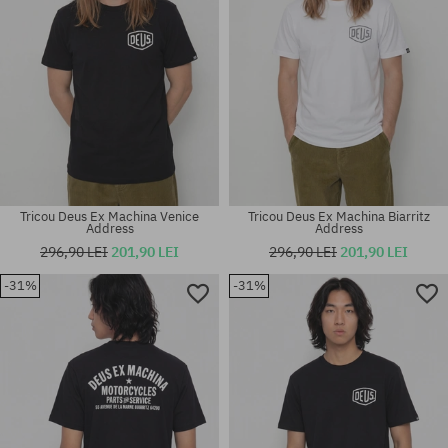
Tricou Deus Ex Machina Venice
Tricou Deus Ex Machina Biarritz
Address
Address
296,90 LEI
201,90 LEI
296,90 LEI
201,90 LEI
-31%
-31%
Mărimi existente:
Mărimi existente:
L; XL
M; L; XL