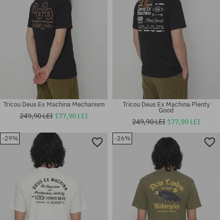
Tricou Deus Ex Machina Mechanism
Tricou Deus Ex Machina Plenty
Good
249,90 LEI
177,90 LEI
249,90 LEI
177,90 LEI
-29%
-26%
Mărimi existente:
Mărimi existente:
XL
M; L