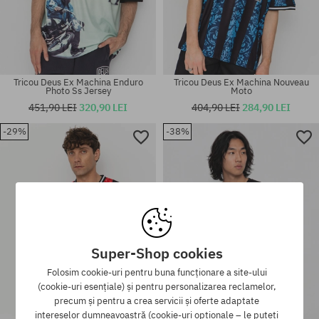
Tricou Deus Ex Machina Enduro
Tricou Deus Ex Machina Nouveau
Photo Ss Jersey
Moto
451,90 LEI
320,90 LEI
404,90 LEI
284,90 LEI
-29%
-38%
Mărimi existente:
Mărimi existente:
XL
M; L; XL
Super-Shop cookies
Folosim cookie-uri pentru buna funcționare a site-ului
(cookie-uri esențiale) și pentru personalizarea reclamelor,
precum și pentru a crea servicii și oferte adaptate
intereselor dumneavoastră (cookie-uri opționale – le puteți