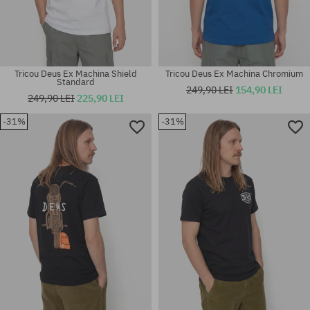
Tricou Deus Ex Machina Shield
Tricou Deus Ex Machina Chromium
Standard
249,90 LEI
154,90 LEI
249,90 LEI
225,90 LEI
-31%
-31%
Mărimi existente:
Mărimi existente:
M; XL
M; L; XL