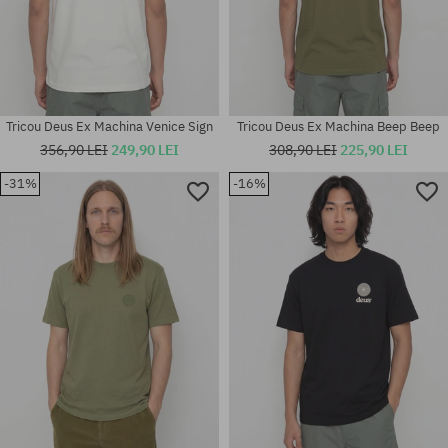
Tricou Deus Ex Machina Venice Sign
Tricou Deus Ex Machina Beep Beep
356,90 LEI
249,90 LEI
308,90 LEI
225,90 LEI
-31%
-16%
Mărimi existente:
Mărimi existente:
S; M; L; XL
L