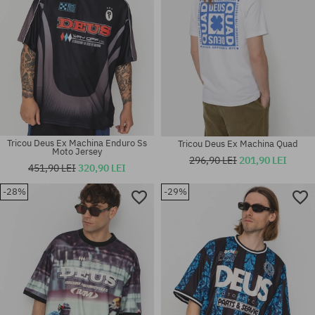
Tricou Deus Ex Machina Enduro Ss
Tricou Deus Ex Machina Quad
Moto Jersey
296,90 LEI
201,90 LEI
451,90 LEI
320,90 LEI
-28%
-29%
Mărimi existente:
Mărimi existente:
L; XL
L