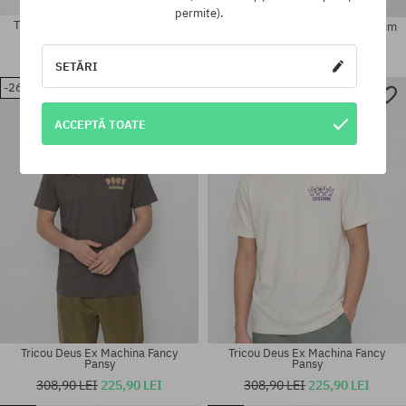
permite).
Tricou Deus Ex Machina Nouveau
Tricou Deus Ex Machina Chromium
Moto
249,90 LEI
154,90 LEI
404,90 LEI
284,90 LEI
SETĂRI
-26%
-26%
Mărimi existente:
Mărimi existente:
M; L; XL
M; L; XL
ACCEPTĂ TOATE
Tricou Deus Ex Machina Fancy
Tricou Deus Ex Machina Fancy
Pansy
Pansy
308,90 LEI
225,90 LEI
308,90 LEI
225,90 LEI