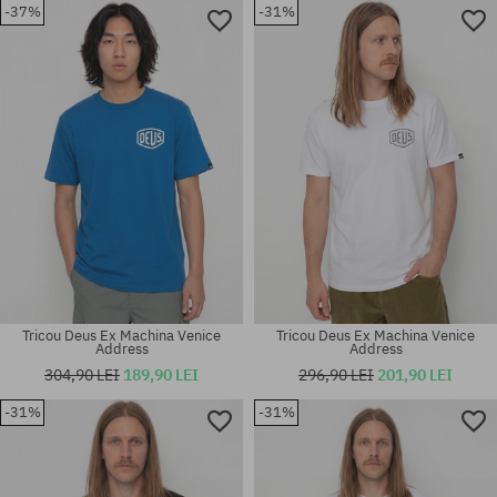
-37%
-31%
Mărimi existente:
Mărimi existente:
M; L; XL
L
Tricou Deus Ex Machina Venice
Tricou Deus Ex Machina Venice
Address
Address
304,90 LEI
189,90 LEI
296,90 LEI
201,90 LEI
-31%
-31%
Mărimi existente:
Mărimi existente:
S; M; L; XL; XXL
S; M; L; XL; XXL