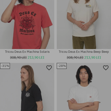
Tricou Deus Ex Machina Solaris
Tricou Deus Ex Machina Beep Beep
308,90 LEI
213,90 LEI
308,90 LEI
213,90 LEI
-31%
-28%
Mărimi existente:
Mărimi existente:
M; L
L; XL