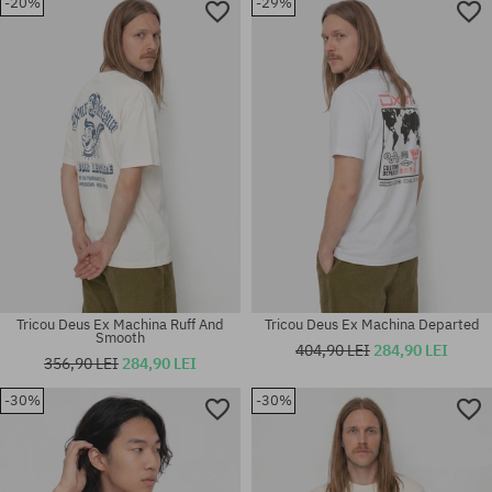
-20%
-29%
Mărimi existente:
Mărimi existente:
S; XXL
M; XL; XXL
Tricou Deus Ex Machina Ruff And
Tricou Deus Ex Machina Departed
Smooth
404,90 LEI
284,90 LEI
356,90 LEI
284,90 LEI
-30%
-30%
Mărimi existente:
Mărimi existente:
M; L
M; XL