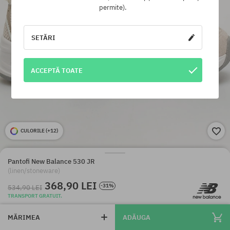
permite).
SETĂRI
ACCEPTĂ TOATE
CULORILE (
+12
)
Pantofi New Balance 530 JR
(linen/stoneware)
368,90 LEI
-31%
534,90 LEI
TRANSPORT GRATUIT.
MĂRIMEA
ADĂUGA