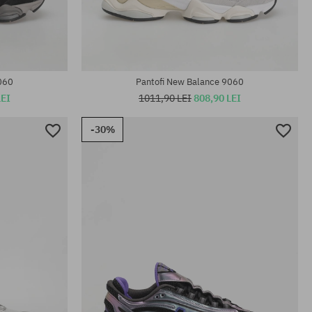
Mărimi existente:
40
36; 37; 37.5
060
Pantofi New Balance 9060
LEI
1011,90 LEI
808,90 LEI
-30%