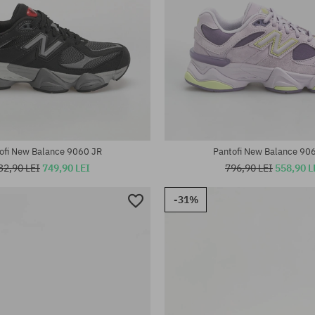
te:
Mărimi existente:
38; 38.5; 39.5; 40; 40.5; 42
37.5; 40
ofi New Balance 9060 JR
Pantofi New Balance 90
32,90 LEI
749,90 LEI
796,90 LEI
558,90 L
-31%