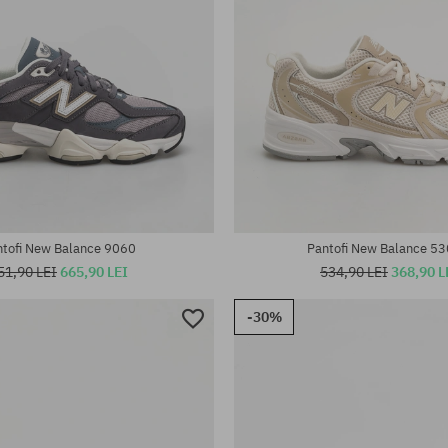
te:
Mărimi existente:
37.5; 38; 38.5; 39; 40
40
ntofi New Balance 9060
Pantofi New Balance 53
51,90 LEI
665,90 LEI
534,90 LEI
368,90 L
-30%