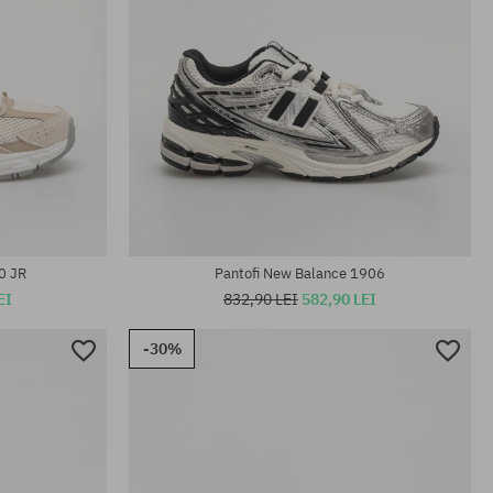
Mărimi existente:
37; 38
0 JR
Pantofi New Balance 1906
EI
832,90 LEI
582,90 LEI
-30%