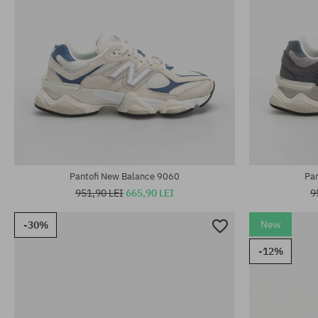
Mărimi existente:
Mărimi existen
36; 37; 37.5; 38; 38.5; 39.5; 40
35.5; 36; 37; 
Pantofi New Balance 9060
Pa
951,90 LEI
665,90 LEI
9
New
-30%
-12%