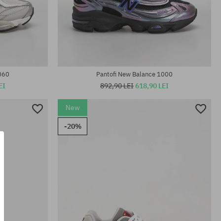
40.5; 41.5; 42;
Mărimi existente:
36; 37; 37.5; 38; 38.5; 39.5; 40; 40.5; 41.5
060
Pantofi New Balance 1000
EI
892,90 LEI
618,90 LEI
New
-20%