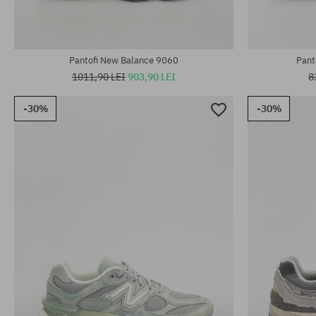
Pantofi New Balance 9060
Pant
1011,90 LEI
903,90 LEI
8
-30%
-30%