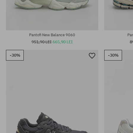
Mărimi existente:
37; 37.5; 38; 40; 40.5; 42; 42.5; 43; 44; 44.5;
Mărimi existen
45; 45.5; 46.5
35.5; 36; 37; 
Pantofi New Balance 9060
Pa
951,90 LEI
665,90 LEI
8
-30%
-30%