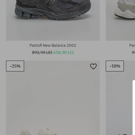
Mărimi existente:
Mărimi existen
37; 38; 40
36; 37; 37.5; 
Pantofi New Balance 2002
Pa
892,90 LEI
618,90 LEI
9
-25%
-18%