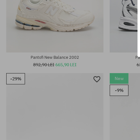
Mărimi existente:
Mărimi existen
36; 37; 37.5; 38; 38.5; 39.5
45.5; 46.5
Pantofi New Balance 2002
Pa
892,90 LEI
665,90 LEI
6
New
-29%
-9%