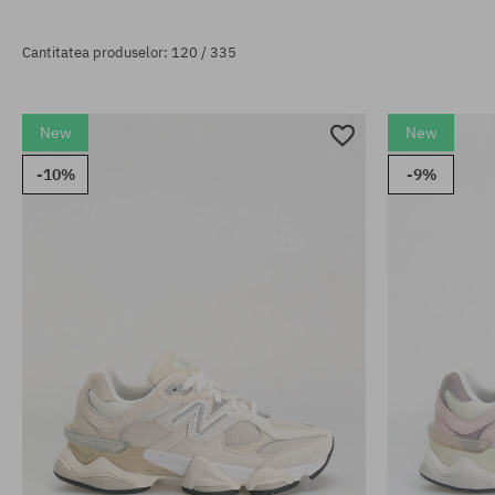
Cantitatea produselor: 120 / 335
New
New
-10%
-9%