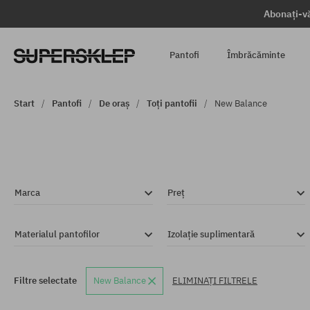
Abonați-vă
Pantofi
Îmbrăcăminte
Start
Pantofi
De oraș
Toți pantofii
New Balance
Marca
Preț
Materialul pantofilor
Izolație suplimentară
Filtre selectate
New Balance
ELIMINAȚI FILTRELE