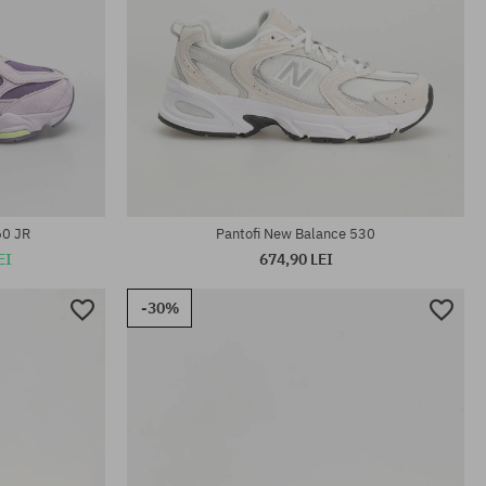
Mărimi existente:
35.5; 36; 37; 37.5; 38; 38.5; 39; 40
60 JR
Pantofi New Balance 530
EI
674,90 LEI
-30%