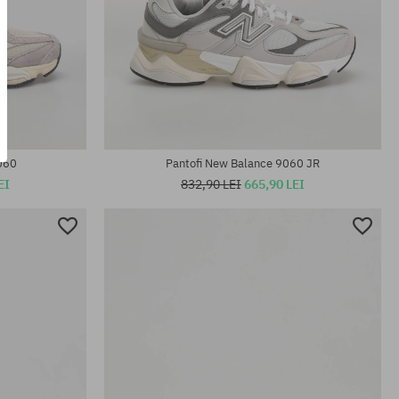
Mărimi existente:
37; 37.5; 38; 39.5; 40; 40.5; 42.5; 43; 44; 44.5;
45; 45.5
060
Pantofi New Balance 9060 JR
EI
832,90 LEI
665,90 LEI