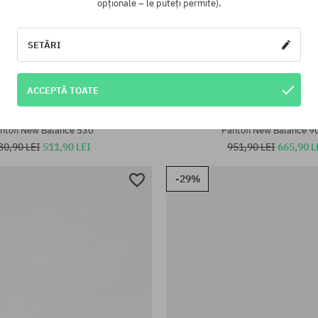
opționale – le puteți permite).
SETĂRI
ACCEPTĂ TOATE
te:
Mărimi existente:
37
ntofi New Balance 530
Pantofi New Balance 9
30,90 LEI
511,90 LEI
951,90 LEI
665,90 L
-29%