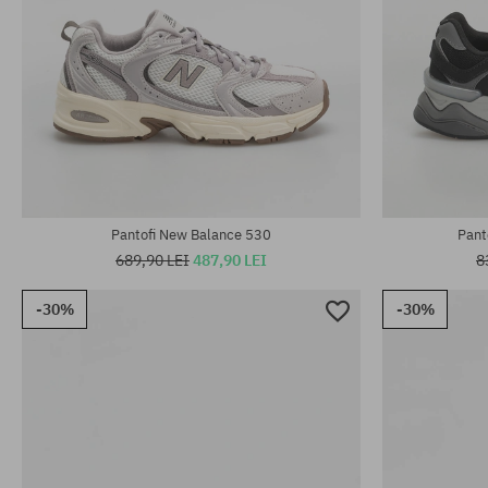
Mărimi existente:
Mărimi existen
36; 37; 37.5; 38; 38.5; 39.5; 40; 42
36; 37; 37.5; 
Pantofi New Balance 530
Pant
689,90 LEI
487,90 LEI
8
-30%
-30%