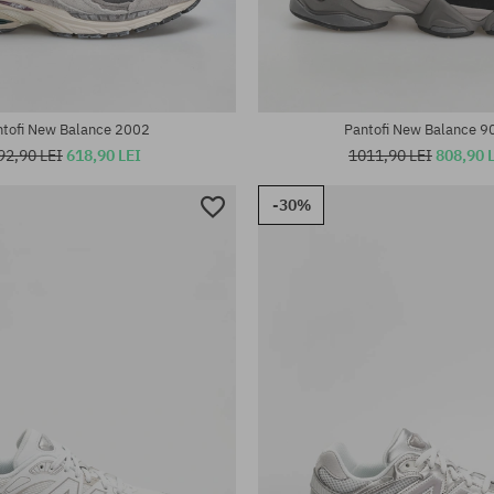
te:
Mărimi existente:
37.5; 38; 38.5; 39; 40
35.5; 36; 37; 37.5; 38; 38.5; 39; 
ntofi New Balance 2002
Pantofi New Balance 9
92,90 LEI
618,90 LEI
1011,90 LEI
808,90 
-30%