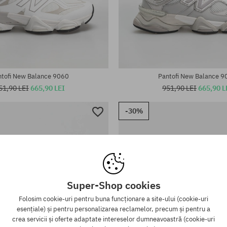
Mărimi existente:
te:
36; 37; 37.5; 38; 38.5; 39.5; 40; 
38; 38.5; 39.5; 40
42.5; 43; 44
ntofi New Balance 9060
Pantofi New Balance 9
51,90 LEI
665,90 LEI
951,90 LEI
665,90 L
-30%
Super-Shop cookies
Folosim cookie-uri pentru buna funcționare a site-ului (cookie-uri
esențiale) și pentru personalizarea reclamelor, precum și pentru a
crea servicii și oferte adaptate intereselor dumneavoastră (cookie-uri