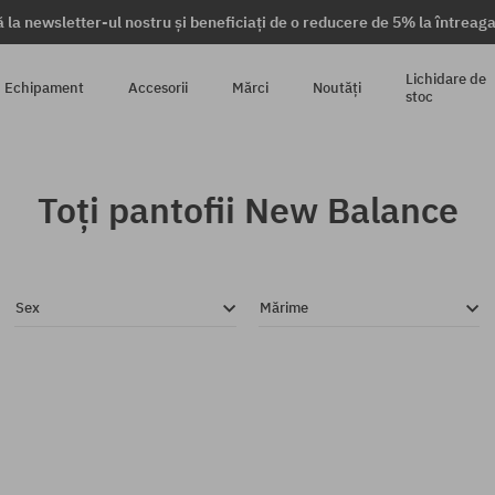
 la newsletter-ul nostru și beneficiați de o reducere de 5% la întrea
Lichidare de
Echipament
Accesorii
Mărci
Noutăți
stoc
Toți pantofii New Balance
Sex
Mărime