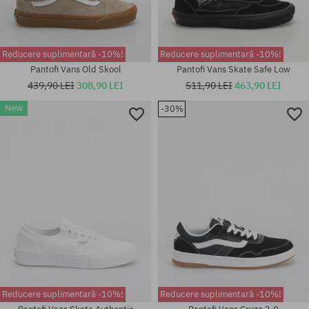
Reducere suplimentară -10%!
Reducere suplimentară -10%!
Pantofi Vans Old Skool
Pantofi Vans Skate Safe Low
439,90 LEI
308,90 LEI
511,90 LEI
463,90 LEI
Mărimi existente:
New
-30%
Mărimi existente:
36; 36.5; 37; 38; 38.5; 39; 40;
41; 42; 42.5; 43; 44; 44.5; 45;
40.5; 41; 42; 42.5; 43; 44; 44.5;
46
45; 46; 47; 48; 49; 50
Reducere suplimentară -10%!
Reducere suplimentară -10%!