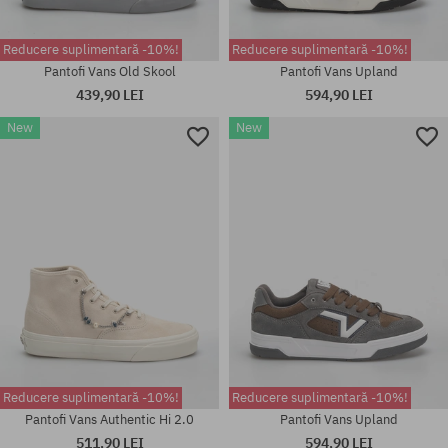
Reducere suplimentară -10%!
Reducere suplimentară -10%!
Pantofi Vans Old Skool
Pantofi Vans Upland
439,90 LEI
594,90 LEI
New
New
Mărimi existente:
37; 38; 38.5; 39; 40; 40.5; 41;
Mărimi existente:
42; 42.5; 43; 44; 44.5; 45; 46
42.5; 43; 44; 44.5; 45; 46
Reducere suplimentară -10%!
Reducere suplimentară -10%!
Pantofi Vans Authentic Hi 2.0
Pantofi Vans Upland
511,90 LEI
594,90 LEI