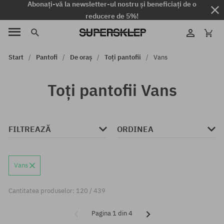
Abonați-vă la newsletter-ul nostru și beneficiați de o
reducere de 5%!
Start
Pantofi
De oraș
Toți pantofii
Vans
Toți pantofii Vans
FILTREAZĂ
ORDINEA
Vans
Cantitatea produselor: 120 / 439
Pagina 1 din 4