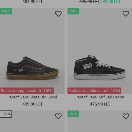
404,90 LEI
439,90 LEI
392,90 LEI
New
New
Mărimi existente:
37; 38; 38.5; 39; 40; 40.5; 41;
Mărimi existente:
42; 42.5; 43; 44; 44.5; 45; 46
40.5; 42; 44; 44.5
Reducere suplimentară -10%!
Reducere suplimentară -10%!
Pantofi Vans Skate Old Skool
Pantofi Vans Half Cab Decon
439,90 LEI
475,90 LEI
New
-31%
Mărimi existente:
Mărimi existente:
41; 42; 42.5; 43; 44; 44.5; 45;
41; 42; 42.5; 43; 44; 44.5; 45;
46
46