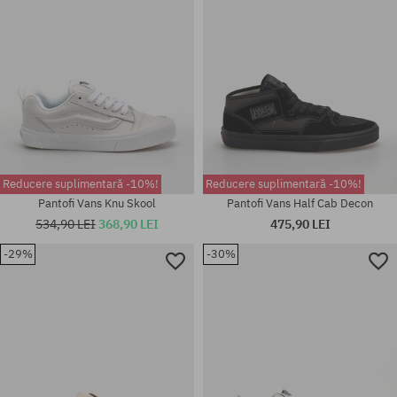
Reducere suplimentară -10%!
Reducere suplimentară -10%!
Pantofi Vans Knu Skool
Pantofi Vans Half Cab Decon
534,90 LEI
368,90 LEI
475,90 LEI
-29%
-30%
Mărimi existente:
Mărimi existente:
41; 42; 42.5; 43; 44; 44.5; 45;
41; 42; 42.5; 44; 44.5; 45; 46
46