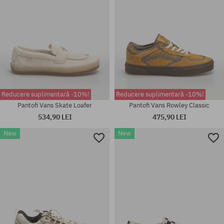
Reducere suplimentară -10%!
Reducere suplimentară -10%!
Pantofi Vans Skate Loafer
Pantofi Vans Rowley Classic
534,90 LEI
475,90 LEI
New
New
Mărimi existente:
Mărimi existente:
40; 40.5; 41; 42; 42.5; 43; 44;
40; 40.5; 41; 42; 42.5; 43; 44;
44.5; 45
44.5; 45; 46