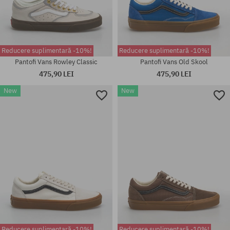
Reducere suplimentară -10%!
Reducere suplimentară -10%!
Pantofi Vans Rowley Classic
Pantofi Vans Old Skool
475,90 LEI
475,90 LEI
New
New
Mărimi existente:
Mărimi existente:
41; 42; 42.5; 43; 44; 44.5; 45;
37; 38; 38.5; 39; 40; 40.5; 41;
46
42; 42.5; 43; 44; 44.5; 45
Reducere suplimentară -10%!
Reducere suplimentară -10%!