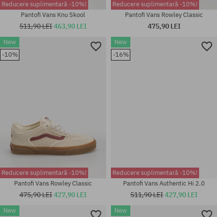
Reducere suplimentară -10%!
Reducere suplimentară -10%!
Pantofi Vans Knu Skool
Pantofi Vans Rowley Classic
511,90 LEI
463,90 LEI
475,90 LEI
New
New
Mărimi existente:
-10%
-16%
Mărimi existente:
40.5; 41; 42; 42.5; 43; 44; 44.5;
41; 42; 42.5; 44.5; 46
45; 46
Reducere suplimentară -10%!
Reducere suplimentară -10%!
Pantofi Vans Rowley Classic
Pantofi Vans Authentic Hi 2.0
475,90 LEI
427,90 LEI
511,90 LEI
427,90 LEI
New
New