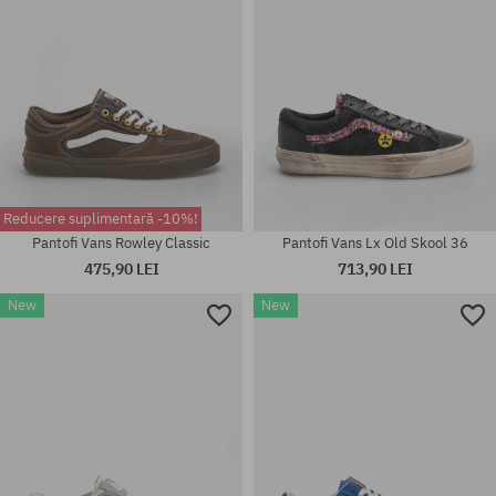
Reducere suplimentară -10%!
Pantofi Vans Rowley Classic
Pantofi Vans Lx Old Skool 36
475,90 LEI
713,90 LEI
New
New
Mărimi existente:
41; 42; 42.5; 43; 44; 44.5; 45;
Mărimi existente:
46; 47
42; 43; 44; 44.5; 45