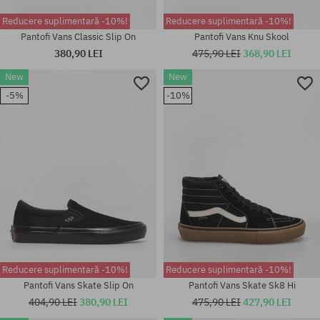
Reducere suplimentară -10%!
Reducere suplimentară -10%!
Pantofi Vans Classic Slip On
Pantofi Vans Knu Skool
380,90 LEI
475,90 LEI
368,90 LEI
New
New
Mărimi existente:
36; 36.5; 37; 38.5; 40; 40.5; 41;
Mărimi existente:
-5%
-10%
42; 42.5; 44; 44.5; 45; 46
41; 42.5; 44; 44.5; 45; 46; 47
Reducere suplimentară -10%!
Reducere suplimentară -10%!
Pantofi Vans Skate Slip On
Pantofi Vans Skate Sk8 Hi
404,90 LEI
380,90 LEI
475,90 LEI
427,90 LEI