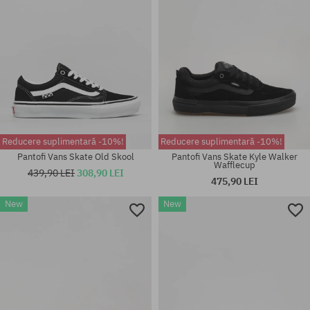
Reducere suplimentară -10%!
Reducere suplimentară -10%!
Pantofi Vans Skate Old Skool
Pantofi Vans Skate Kyle Walker
Wafflecup
439,90 LEI
308,90 LEI
475,90 LEI
Mărimi existente:
New
New
40.5; 41; 42; 42.5; 43; 44; 44.5;
Mărimi existente:
45; 46; 47
44; 44.5; 45; 46