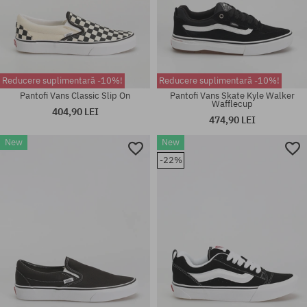
Reducere suplimentară -10%!
Reducere suplimentară -10%!
Pantofi Vans Classic Slip On
Pantofi Vans Skate Kyle Walker
Wafflecup
404,90 LEI
474,90 LEI
Mărimi existente:
Mărimi existente:
New
New
37; 38; 38.5; 39; 40; 41; 42;
40.5; 41; 42; 42.5; 43; 44; 44.5;
-22%
42.5; 43; 44; 44.5
45; 46