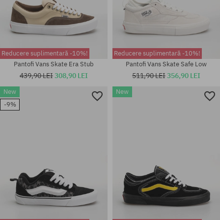
Reducere suplimentară -10%!
Reducere suplimentară -10%!
Pantofi Vans Skate Era Stub
Pantofi Vans Skate Safe Low
439,90 LEI
308,90 LEI
511,90 LEI
356,90 LEI
New
New
Mărimi existente:
Mărimi existente:
-9%
37; 38; 38.5; 39; 40.5; 42; 43;
41; 42; 42.5; 43; 44; 44.5; 45;
44; 44.5; 45
46