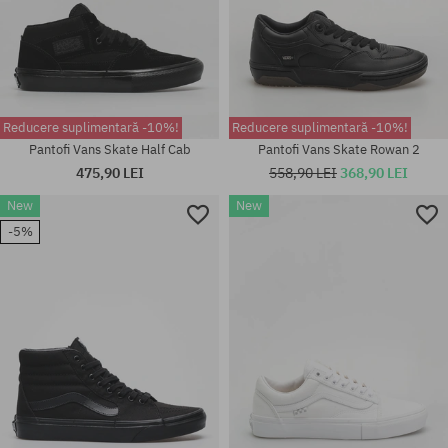
Reducere suplimentară -10%!
Reducere suplimentară -10%!
Pantofi Vans Skate Half Cab
Pantofi Vans Skate Rowan 2
475,90 LEI
558,90 LEI
368,90 LEI
New
New
Mărimi existente:
-5%
39; 40; 41; 42; 42.5; 43; 44;
Mărimi existente:
44.5; 45; 47
40.5; 41; 42; 42.5; 43; 44; 44.5