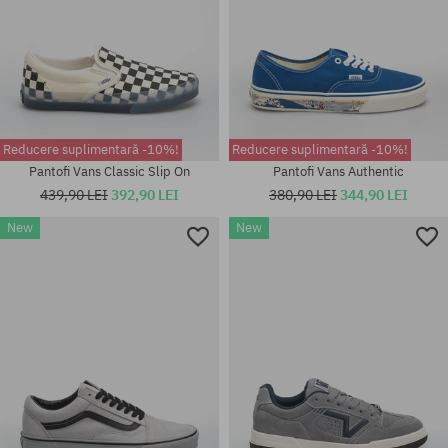
Reducere suplimentară -10%!
Reducere suplimentară -10%!
Pantofi Vans Classic Slip On
Pantofi Vans Authentic
439,90 LEI
392,90 LEI
380,90 LEI
344,90 LEI
New
New
Mărimi existente:
Mărimi existente:
41; 42.5; 43; 44; 45; 46
37; 38; 38.5; 39; 40