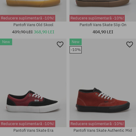
Reducere suplimentară -10%!
Reducere suplimentară -10%!
Pantofi Vans Old Skool
Pantofi Vans Skate Slip On
439,90 LEI
368,90 LEI
404,90 LEI
New
New
Mărimi existente:
Mărimi existente:
-10%
37; 38; 38.5; 39; 40; 40.5; 41;
40.5; 41; 42; 42.5; 43; 44; 44.5;
42; 42.5; 43; 44; 44.5; 45; 46
45; 46; 47
Reducere suplimentară -10%!
Reducere suplimentară -10%!
Pantofi Vans Skate Era
Pantofi Vans Skate Authentic Mid