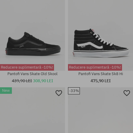
41; 42; 42.5; 43; 44; 44.5; 45
42; 43; 44; 44.5
Reducere suplimentară -10%!
Reducere suplimentară -10%!
Pantofi Vans Skate Old Skool
Pantofi Vans Skate Sk8 Hi
439,90 LEI
308,90 LEI
475,90 LEI
New
-33%
Mărimi existente:
Mărimi existente:
37; 38; 38.5; 39; 40.5; 41
37; 38; 38.5; 40; 40.5; 45