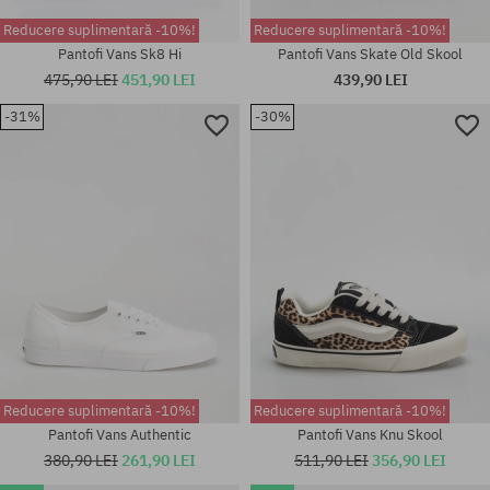
Reducere suplimentară -10%!
Reducere suplimentară -10%!
Pantofi Vans Sk8 Hi
Pantofi Vans Skate Old Skool
475,90 LEI
451,90 LEI
439,90 LEI
-31%
-30%
Mărimi existente:
41; 42; 42.5; 43; 44; 44.5; 45;
Mărimi existente:
46; 47
40.5; 42; 42.5
Reducere suplimentară -10%!
Reducere suplimentară -10%!
Pantofi Vans Authentic
Pantofi Vans Knu Skool
380,90 LEI
261,90 LEI
511,90 LEI
356,90 LEI