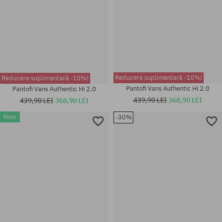
Reducere suplimentară -10%!
Reducere suplimentară -10%!
Pantofi Vans Authentic Hi 2.0
Pantofi Vans Authentic Hi 2.0
439,90 LEI
368,90 LEI
439,90 LEI
368,90 LEI
New
-30%
Mărimi existente:
Mărimi existente:
41; 42; 42.5; 43; 44; 44.5; 45;
37; 38; 38.5; 39; 40
46