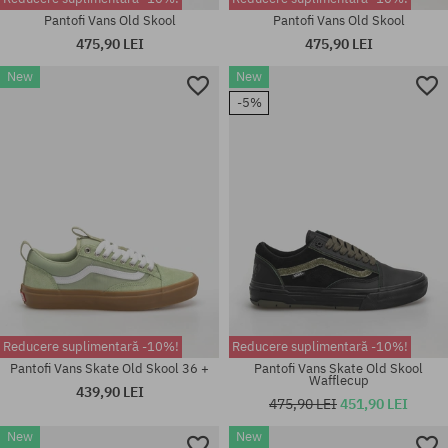
Pantofi Vans Old Skool
Pantofi Vans Old Skool
475,90 LEI
475,90 LEI
New
New
Mărimi existente:
Mărimi existente:
-5%
41; 42; 42.5; 43; 44; 44.5; 45;
41; 42; 42.5; 43; 44; 44.5; 45;
46
46
Reducere suplimentară -10%!
Reducere suplimentară -10%!
Pantofi Vans Skate Old Skool 36 +
Pantofi Vans Skate Old Skool
Wafflecup
439,90 LEI
475,90 LEI
451,90 LEI
New
New
Mărimi existente:
Mărimi existente: