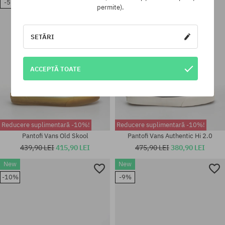
-5%
-19%
Mărimi existente:
Mărimi existente:
permite).
40.5; 41; 44.5
37; 38; 39; 40; 40.5
SETĂRI
ACCEPTĂ TOATE
Reducere suplimentară -10%!
Reducere suplimentară -10%!
Pantofi Vans Old Skool
Pantofi Vans Authentic Hi 2.0
439,90 LEI
415,90 LEI
475,90 LEI
380,90 LEI
New
New
Mărimi existente:
-10%
-9%
37; 38; 38.5; 39; 40; 40.5; 41;
Mărimi existente:
42; 42.5; 43; 44; 44.5; 46
41; 42.5; 43; 44; 44.5; 45; 46