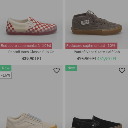
Reducere suplimentară -10%!
Reducere suplimentară -10%!
Pantofi Vans Classic Slip On
Pantofi Vans Skate Half Cab
439,90 LEI
475,90 LEI
451,90 LEI
New
New
Mărimi existente:
-16%
Mărimi existente:
41; 42; 42.5; 43; 44; 44.5; 45;
37; 38; 38.5; 39; 40; 40.5
46; 47