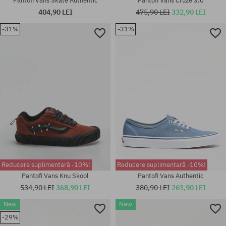
Pantofi Vans Skate Authentic
Pantofi Vans Cruze 3.0
404,90 LEI
475,90 LEI
332,90 LEI
-31%
-31%
Mărimi existente:
Mărimi existente:
40.5; 41; 42; 42.5; 43; 44; 44.5;
37; 38; 38.5; 39; 40; 40.5
45; 46; 47
Reducere suplimentară -10%!
Reducere suplimentară -10%!
Pantofi Vans Knu Skool
Pantofi Vans Authentic
534,90 LEI
368,90 LEI
380,90 LEI
261,90 LEI
New
New
-29%
Mărimi existente:
Mărimi existente: