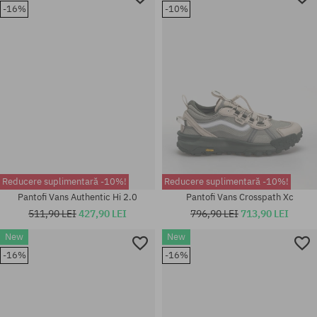
Mărimi existente:
Mărimi existente:
-16%
-10%
38; 38.5; 40; 40.5; 41; 42; 42.5;
42; 42.5; 43; 44; 44.5; 45; 46;
43; 44; 44.5; 45; 46
47
Reducere suplimentară -10%!
Reducere suplimentară -10%!
Pantofi Vans Authentic Hi 2.0
Pantofi Vans Crosspath Xc
511,90 LEI
427,90 LEI
796,90 LEI
713,90 LEI
New
New
Mărimi existente:
-16%
-16%
41; 42; 42.5; 43; 44; 44.5; 45;
Mărimi existente:
46
37; 38; 38.5; 39; 40; 40.5