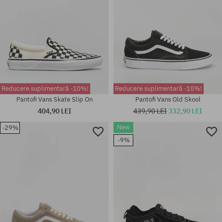
Reducere suplimentară -10%!
Reducere suplimentară -10%!
Pantofi Vans Skate Slip On
Pantofi Vans Old Skool
404,90 LEI
439,90 LEI
332,90 LEI
New
-29%
Mărimi existente:
Mărimi existente:
-9%
38; 38.5; 41; 42; 42.5; 43; 44;
36; 36.5; 37; 38; 38.5; 39; 40;
45; 46; 47
40.5; 42; 43; 44; 44.5; 45; 48