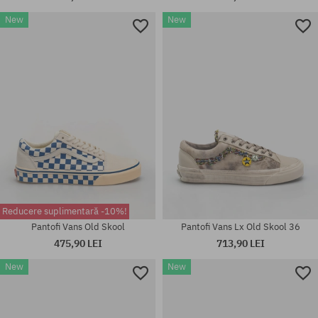
New
New
Mărimi existente:
Mărimi existente:
41; 42; 42.5; 43; 44; 44.5; 45;
42; 42.5; 44.5; 45; 46
46
Reducere suplimentară -10%!
Pantofi Vans Old Skool
Pantofi Vans Lx Old Skool 36
475,90 LEI
713,90 LEI
New
New
Mărimi existente:
Mărimi existente:
41; 42; 42.5; 43; 44; 44.5; 45;
37; 38; 38.5; 39; 40; 40.5
46