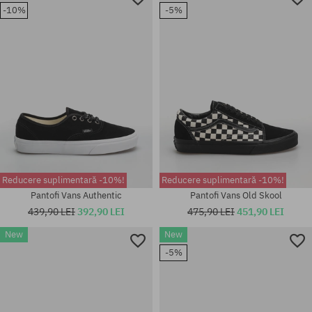
41; 42; 42.5; 43; 44; 44.5; 45;
41; 42; 42.5; 43; 44; 44.5; 45;
-10%
-5%
46
46
Reducere suplimentară -10%!
Reducere suplimentară -10%!
Pantofi Vans Authentic
Pantofi Vans Old Skool
439,90 LEI
392,90 LEI
475,90 LEI
451,90 LEI
New
New
Mărimi existente:
Mărimi existente:
40.5; 41; 42; 42.5; 43; 44; 44.5;
-5%
41; 42; 42.5; 44; 44.5; 45; 46
45; 46; 47