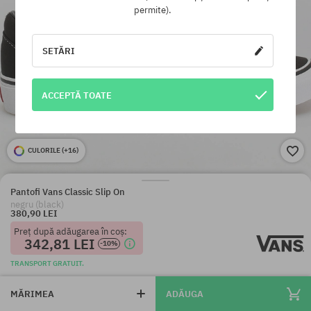
permite).
SETĂRI
ACCEPTĂ TOATE
CULORILE (
+16
)
Pantofi Vans Classic Slip On
negru (black)
380,90 LEI
Preț după adăugarea în coș:
342,81 LEI
-10%
TRANSPORT GRATUIT.
MĂRIMEA
ADĂUGA