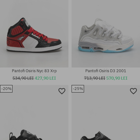
Pantofi Osiris Nyc 83 Xrp
Pantofi Osiris D3 2001
534,90 LEI
427,90 LEI
713,90 LEI
570,90 LEI
-20%
-25%
Mărimi existente:
Mărimi existente:
42; 42.5; 44; 45
42.5; 43; 44