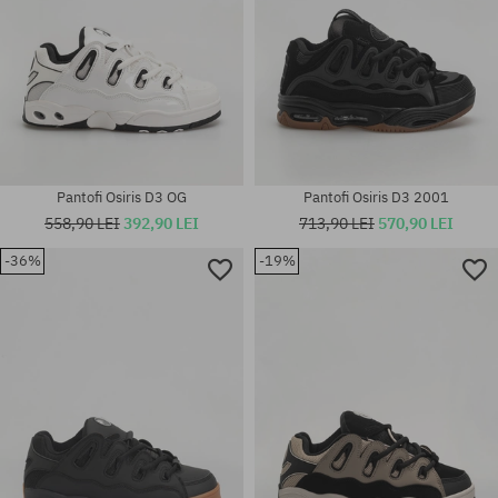
Pantofi Osiris D3 OG
Pantofi Osiris D3 2001
558,90 LEI
392,90 LEI
713,90 LEI
570,90 LEI
-36%
-19%
Mărimi existente:
Mărimi existente:
37; 37.5; 40.5; 42; 42.5; 43; 45;
42; 43; 45; 47; 48
47