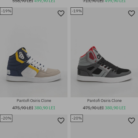
558,90 LEI
499,90 LEI
713,90 LEI
499,90 LEI
-19%
-19%
Mărimi existente:
Mărimi existente:
42.5; 46
42; 45; 47; 48
Pantofi Osiris Clone
Pantofi Osiris Clone
475,90 LEI
380,90 LEI
475,90 LEI
380,90 LEI
-20%
-20%
Mărimi existente:
Mărimi existente:
37; 37.5; 38; 38.5; 39.5; 40;
41.5; 42; 45; 47
40.5; 41.5