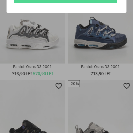
Pantofi Osiris D3 2001
Pantofi Osiris D3 2001
713,90 LEI
570,90 LEI
713,90 LEI
-20%
Mărimi existente:
Mărimi existente:
41.5; 42; 42.5; 43; 44
38.5