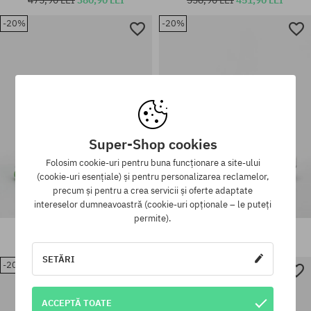
-20%
-20%
Mărimi existente:
Mărimi existente:
40.5; 41.5; 42; 42.5; 43; 44; 45;
41.5; 42; 42.5; 43; 44; 45; 46;
46; 47
47
Super-Shop cookies
Folosim cookie-uri pentru buna funcționare a site-ului
(cookie-uri esențiale) și pentru personalizarea reclamelor,
precum și pentru a crea servicii și oferte adaptate
intereselor dumneavoastră (cookie-uri opționale – le puteți
permite).
Pantofi Osiris D3 2001
Pantofi Osiris D3 2001
713,90 LEI
570,90 LEI
713,90 LEI
570,90 LEI
SETĂRI
-20%
Mărimi existente:
40.5; 41.5; 42; 42.5; 43; 44; 45;
Mărimi existente:
46
42; 42.5; 43; 44; 45; 47
ACCEPTĂ TOATE