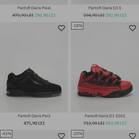
Pantofi Osiris Pixel
Pantofi Osiris D3 E
475,90 LEI
296,90 LEI
594,90 LEI
392,90 LEI
-18%
Mărimi existente:
Mărimi existente:
40.5; 41.5; 42; 42.5; 43; 44; 45;
37
46; 47
Pantofi Osiris Peril
Pantofi Osiris D3 2001
475,90 LEI
713,90 LEI
582,90 LEI
-43%
-20%