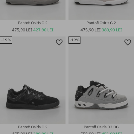
Pantofi Osiris G 2
Pantofi Osiris G 2
475,90 LEI
427,90 LEI
475,90 LEI
380,90 LEI
-19%
-19%
Mărimi existente:
Mărimi existente:
40.5; 41.5; 42.5; 43; 44; 45; 46;
46
47
Pantofi Osiris G 2
Pantofi Osiris D3 OG
475,90 LEI
380,90 LEI
558,90 LEI
451,90 LEI