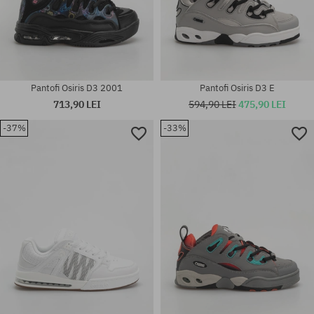
Pantofi Osiris D3 2001
Pantofi Osiris D3 E
713,90 LEI
594,90 LEI
475,90 LEI
-37%
-33%
Mărimi existente:
Mărimi existente:
39.5
47