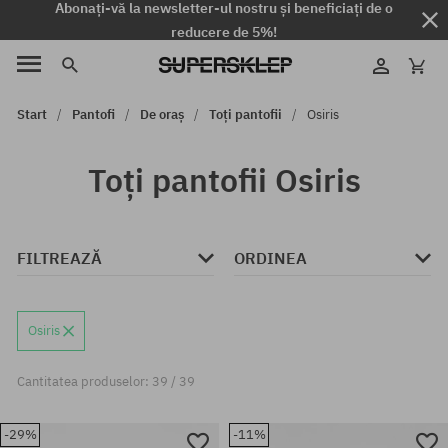
Abonați-vă la newsletter-ul nostru și beneficiați de o
reducere de 5%!
Start
Pantofi
De oraș
Toți pantofii
Osiris
Toți pantofii Osiris
FILTREAZĂ
ORDINEA
Osiris
Cantitatea produselor: 39 / 39
-29%
-11%