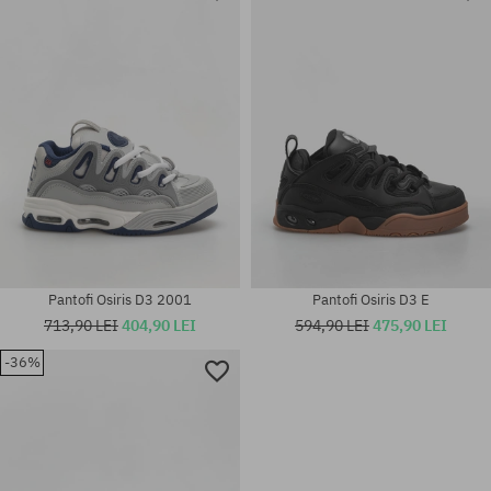
Mărimi existente:
Mărimi existente:
42; 42.5
42; 42.5; 43
Pantofi Osiris D3 2001
Pantofi Osiris D3 E
713,90 LEI
404,90 LEI
594,90 LEI
475,90 LEI
-36%
Mărimi existente:
Mărimi existente:
41.5
34.5