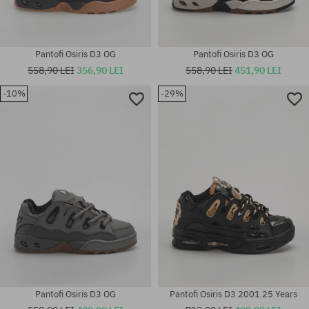
Pantofi Osiris D3 OG
Pantofi Osiris D3 OG
558,90 LEI
356,90 LEI
558,90 LEI
451,90 LEI
-10%
-29%
Mărimi existente:
Mărimi existente:
35.5; 37; 37.5; 38; 39.5; 40.5;
42; 42.5; 47
42; 43; 47
Pantofi Osiris D3 OG
Pantofi Osiris D3 2001 25 Years