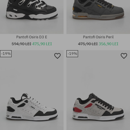
Pantofi Osiris D3 E
Pantofi Osiris Peril
594,90 LEI
475,90 LEI
475,90 LEI
356,90 LEI
-19%
-19%
Mărimi existente:
Mărimi existente:
37; 37.5; 39.5; 40; 40.5; 41.5;
42; 42.5
42; 42.5; 43; 45; 46; 47