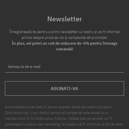
Newsletter
Înregistrează-te pentru a primi newsletter-ul nostru și vei fi informat
primul despre produse noi și campaniile de promoție!
În plus, vei primi un cod de reducere de -5% pentru întreaga
comandă!
Adresa ta de e-mail
ABONATI-VA
Administratorul de date în sensul acestei declarații este Cool Sport
Distribution sp. z o.o. Sediul central al companiei este situat la ul.
Handlowców 2, în Modlniczka, Polonia. Datele tale personale vor fi
procesate în scopuri de marketing. Ai dreptul să fii informat ce fel de date