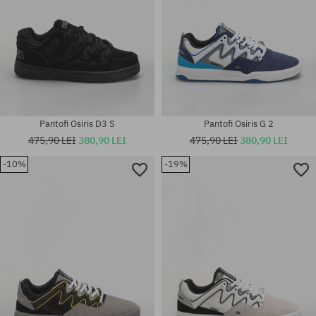
Pantofi Osiris D3 S
Pantofi Osiris G 2
475,90 LEI
380,90 LEI
475,90 LEI
380,90 LEI
-10%
-19%
Mărimi existente:
Mărimi existente:
40.5; 41.5; 42; 42.5; 43; 44; 45;
40.5; 41.5; 42; 42.5; 43; 44; 45;
46; 47
46