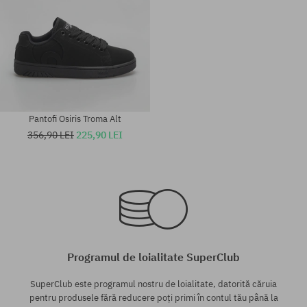
Pantofi Osiris Troma Alt
356,90 LEI
225,90 LEI
Mărimi existente:
Mărimi existente:
41.5; 42; 42.5; 43; 44; 45; 46;
35.5
47
Programul de loialitate SuperClub
SuperClub este programul nostru de loialitate, datorită căruia
pentru produsele fără reducere poți primi în contul tău până la