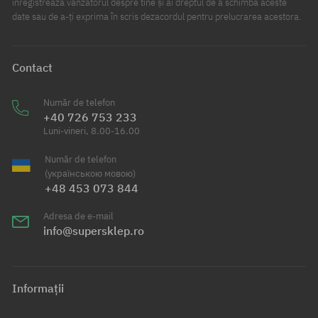
înregistrează vânzătorul despre tine și ai dreptul de a schimba aceste
date sau de a-ți exprima în scris dezacordul pentru prelucrarea acestora.
Contact
Număr de telefon
+40 726 753 233
Luni-vineri, 8.00-16.00
Număr de telefon
(українською мовою)
+48 453 073 844
Adresa de e-mail
info@supersklep.ro
Informații