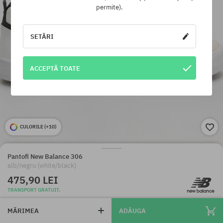
permite).
SETĂRI
ACCEPTĂ TOATE
CULORILE (
+10
)
Pantofi New Balance 306
alb/negru (white/black)
475,90 LEI
TRANSPORT GRATUIT.
MĂRIMEA
ADĂUGA