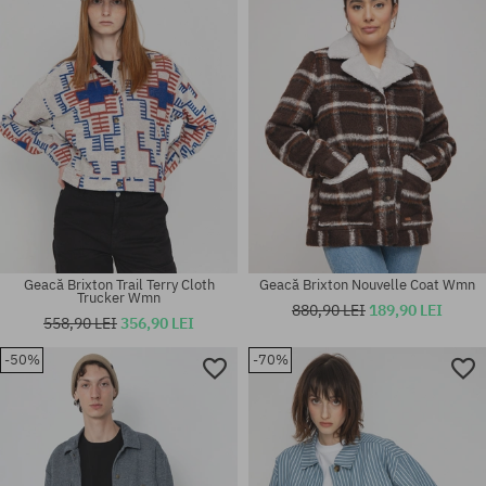
M
M; L; XL
Geacă Brixton Trail Terry Cloth
Geacă Brixton Nouvelle Coat Wmn
Trucker Wmn
880,90 LEI
189,90 LEI
558,90 LEI
356,90 LEI
-50%
-70%
Mărimi existente:
Mărimi existente:
M; L; XL
M