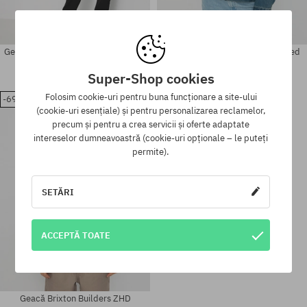
Geacă Brixton Utopia Vintage Nylon
Geacă Brixton Cable Embroidered
Wmn
511,90 LEI
356,90 LEI
Super-Shop cookies
784,90 LEI
237,90 LEI
Folosim cookie-uri pentru buna funcționare a site-ului
-69%
(cookie-uri esențiale) și pentru personalizarea reclamelor,
Mărimi existente:
Mărimi existente:
precum și pentru a crea servicii și oferte adaptate
XL
XS
intereselor dumneavoastră (cookie-uri opționale – le puteți
permite).
SETĂRI
ACCEPTĂ TOATE
Geacă Brixton Builders ZHD