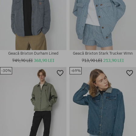
Geacă Brixton Durham Lined
Geacă Brixton Stark Trucker Wmn
749,90 LEI
368,90 LEI
713,90 LEI
213,90 LEI
-30%
-69%
Mărimi existente:
Mărimi existente:
XS
XS; S; M; L