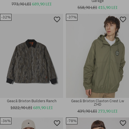
Garage
773,90 LEI
689,90 LEI
558,90 LEI
415,90 LEI
-32%
-37%
Mărimi existente:
Mărimi existente:
M
XL
Geacă Brixton Builders Ranch
Geacă Brixton Claxton Crest Lw
ZHD
1022,90 LEI
689,90 LEI
439,90 LEI
273,90 LEI
-36%
-78%
Mărimi existente:
Mărimi existente: