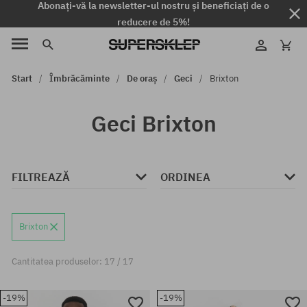
Abonați-vă la newsletter-ul nostru și beneficiați de o
reducere de 5%!
Start
Îmbrăcăminte
De oraș
Geci
Brixton
Geci Brixton
FILTREAZĂ
ORDINEA
Brixton
Cantitatea produselor: 17 / 17
-19%
-19%