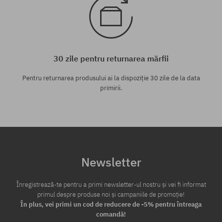
30 zile pentru returnarea mărfii
Pentru returnarea produsului ai la dispoziție 30 zile de la data
primirii.
Newsletter
Înregistrează-te pentru a primi newsletter-ul nostru și vei fi informat
primul despre produse noi și campaniile de promoție!
În plus, vei primi un cod de reducere de -5% pentru întreaga
comandă!