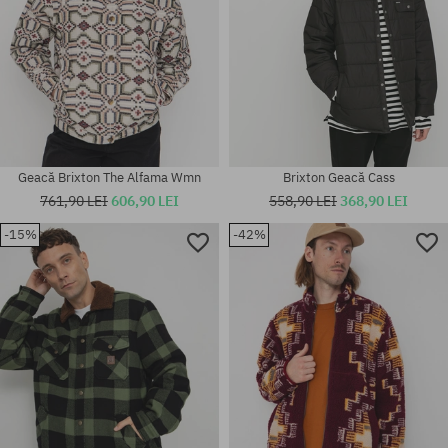
Geacă Brixton The Alfama Wmn
Brixton Geacă Cass
761,90 LEI
606,90 LEI
558,90 LEI
368,90 LEI
-15%
-42%
Mărimi existente:
Mărimi existente:
M; L; XL
S; M