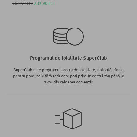
784,90 LEI
237,90 LEI
Mărimi existente:
Mărimi existente:
M
XS; S; M
Programul de loialitate SuperClub
SuperClub este programul nostru de loialitate, datorită căruia
pentru produsele fără reducere poți primi în contul tău până la
12% din valoarea comenzii!
Mărimi existente:
S