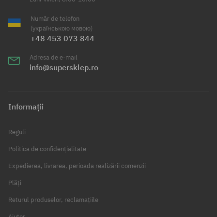
Număr de telefon
(українською мовою)
+48 453 073 844
Adresa de e-mail
info@supersklep.ro
Informații
Reguli
Politica de confidențialitate
Expedierea, livrarea, perioada realizării comenzii
Plăți
Returul produselor, reclamațiile
Ajutor