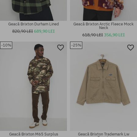
Geacă Brixton Durham Lined
Geacă Brixton Arctic Fleece Mock
Neck
820,90 LEI
689,90 LEI
618,90 LEI
356,90 LEI
-10%
-25%
Mărimi existente:
Mărimi existente:
XS; S; M
L; XL
Geacă Brixton M65 Surplus
Geacă Brixton Trademark Lw