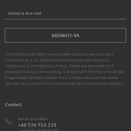
Adresa ta de e-mail
ABONATI-VA
Administratorul de date în sensul acestei declarații este Cool Sport
Distribution sp. z o.o. Sediul central al companiei este situat la ul.
Handlowców 2, în Modlniczka, Polonia. Datele tale personale vor fi
procesate în scopuri de marketing. Ai dreptul să fii informat ce fel de date
înregistrează vânzătorul despre tine și ai dreptul de a schimba aceste
date sau de a-ți exprima în scris dezacordul pentru prelucrarea acestora.
Contact
Număr de telefon
+40 726 753 233
Luni-vineri, 8.00-16.00