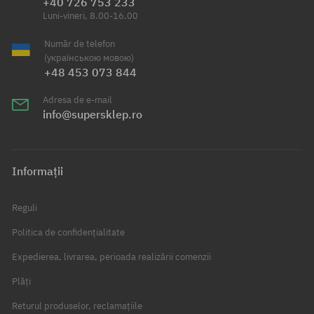
+40 726 753 233
Luni-vineri, 8.00-16.00
Număr de telefon
(українською мовою)
+48 453 073 844
Adresa de e-mail
info@supersklep.ro
Informații
Reguli
Politica de confidențialitate
Expedierea, livrarea, perioada realizării comenzii
Plăți
Returul produselor, reclamațiile