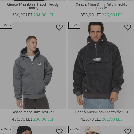
Geacă MassDnm Patch Teddy
Geacă MassDnm Patch Teddy
Hoody
Hoody
356,90 LEI
284,90 LEI
356,90 LEI
225,90 LEI
-37%
-37%
Mărimi existente:
Mărimi existente:
M; L; XL
L; XL; XXL
Geacă MassDnm Worker
Geacă MassDnm Frontside 2.0
475,90 LEI
296,90 LEI
415,90 LEI
261,90 LEI
-37%
-37%