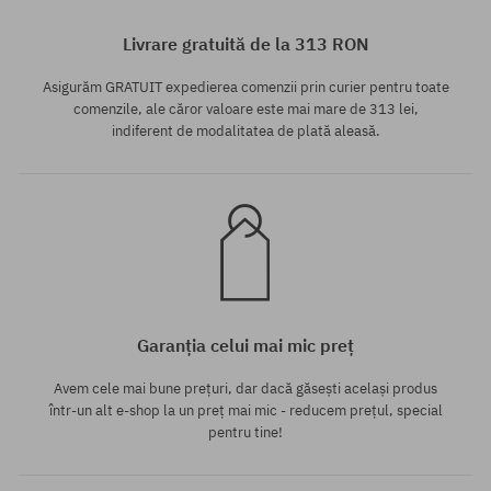
M; L; XL; XXL
M; L; XL; XXL
Livrare gratuită de la 313 RON
Asigurăm GRATUIT expedierea comenzii prin curier pentru toate
comenzile, ale căror valoare este mai mare de 313 lei,
indiferent de modalitatea de plată aleasă.
Garanția celui mai mic preț
Avem cele mai bune prețuri, dar dacă găsești același produs
într-un alt e-shop la un preț mai mic - reducem prețul, special
pentru tine!