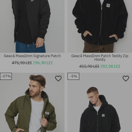
Geacă MassDnm Signature Patch
Geacă MassDnm Patch Teddy Zip
Hoody
475,90 LEI
296,90 LEI
415,90 LEI
392,90 LEI
-37%
-5%
Mărimi existente:
Mărimi existente:
XL; XXL
M; L; XL; XXL