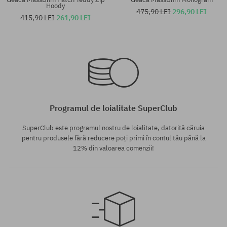
Hoody
475,90 LEI
296,90 LEI
415,90 LEI
261,90 LEI
Mărimi existente:
Mărimi existente:
XL
M; L
Programul de loialitate SuperClub
SuperClub este programul nostru de loialitate, datorită căruia
pentru produsele fără reducere poți primi în contul tău până la
12% din valoarea comenzii!
Mărimi existente:
Mărimi existente: