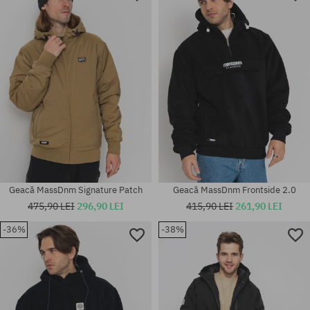
Mărimi existente:
Mărimi existente:
XL
M; L; XL
Geacă MassDnm Signature Patch
Geacă MassDnm Frontside 2.0
475,90 LEI
296,90 LEI
415,90 LEI
261,90 LEI
-36%
-38%
Mărimi existente:
Mărimi existente:
M; L; XL; XXL
M; XL