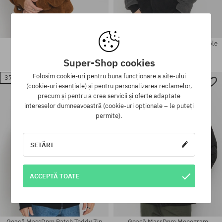
Geacă MassDnm Patch Teddy
Geacă MassDnm Result Reversible
Hoody
534,90 LEI
332,90 LEI
356,90 LEI
284,90 LEI
Super-Shop cookies
Folosim cookie-uri pentru buna funcționare a site-ului
-37%
-37%
Mărimi existente:
Mărimi existente:
(cookie-uri esențiale) și pentru personalizarea reclamelor,
M; L; XL
M; L
precum și pentru a crea servicii și oferte adaptate
intereselor dumneavoastră (cookie-uri opționale – le puteți
permite).
SETĂRI
ACCEPTĂ TOATE
Geacă MassDnm Patch Teddy Zip
Geacă MassDnm Monogram