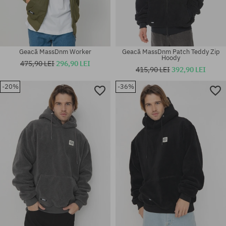
Geacă MassDnm Worker
Geacă MassDnm Patch Teddy Zip
Hoody
475,90 LEI
296,90 LEI
415,90 LEI
392,90 LEI
-20%
-36%
Mărimi existente:
Mărimi existente:
M; L; XL
M; L; XL; XXL