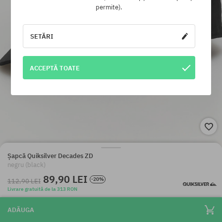
permite).
SETĂRI
ACCEPTĂ TOATE
Șapcă Quiksilver Decades ZD
negru (black)
89,90 LEI
-20%
112,90 LEI
Livrare gratuită de la 313 RON
ADĂUGA