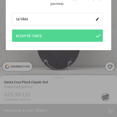
permite).
SETĂRI
ACCEPTĂ TOATE
CULORILE (
+15
)
Santa Cruz Placă Classic Dot
(black/red/yellow)
425,90 LEI
TRANSPORT GRATUIT.
PRODUSUL A FOST VÂNDUT