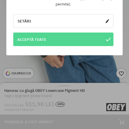
permite).
SETĂRI
ACCEPTĂ TOATE
CULORILE (
+2
)
Hanorac cu glugă OBEY Lowercase Pigment HD
negru (pigment pirate black)
511,90 LEI
-30%
737,90 LEI
TRANSPORT GRATUIT.
PRODUSUL A FOST VÂNDUT