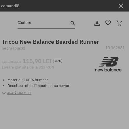
ga comandă!
Căutare
Tricou New Balance Bearded Runner
ID
362881
negru (black)
115,90 LEI
-30%
165,90 LEI
Livrare gratuită de la 313 RON
Material: 100% bumbac
Decolteu rotund împodobit cu nervuri
ARATĂ MAI MULT