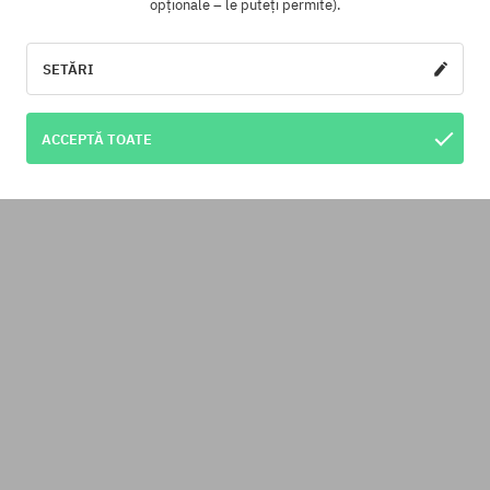
opționale – le puteți permite).
SETĂRI
ACCEPTĂ TOATE