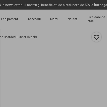
 la newsletter-ul nostru și beneficiați de o reducere de 5% la întrea
Lichidare de
Echipament
Accesorii
Mărci
Noutăți
stoc
ce Bearded Runner (black)