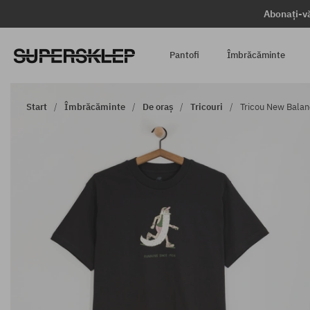
Abonați-vă
Pantofi
Îmbrăcăminte
Start
Îmbrăcăminte
De oraș
Tricouri
Tricou New Balan