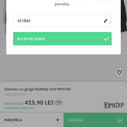
permite).
SETĂRI
ACCEPTĂ TOATE
Hanorac cu glugă RipNDip 420 MPH HD
negru (black)
415,90 LEI
-5%
439,90 LEI
TRANSPORT GRATUIT.
MĂRIMEA
ADĂUGA