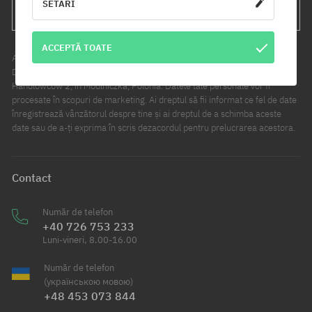
SETĂRI
ABONATI-VA
ACCEPTĂ TOATE
Administratorul de date în sensul acestei declarații este Cool Sport
Distribution sp. z o.o. Sediul central al companiei este situat la ul.
Handlowców 2, în Modlniczka, Polonia. Datele tale personale vor fi
procesate în scopuri de marketing. Ai dreptul să fii informat ce fel de date
înregistrează vânzătorul despre tine și ai dreptul de a schimba aceste
date sau de a-ți exprima în scris dezacordul pentru prelucrarea acestora.
Contact
Număr de telefon
+40 726 753 233
Luni-vineri, 8.00-16.00
Număr de telefon
(українською мовою)
+48 453 073 844