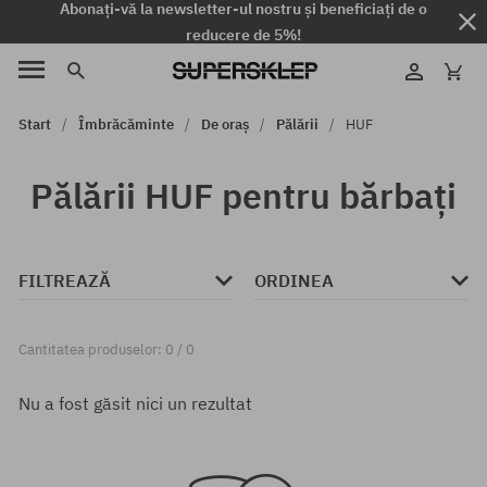
Abonați-vă la newsletter-ul nostru și beneficiați de o
reducere de 5%!
Start
Îmbrăcăminte
De oraș
Pălării
HUF
Pălării HUF pentru bărbați
FILTREAZĂ
ORDINEA
Cantitatea produselor: 0 / 0
Nu a fost găsit nici un rezultat