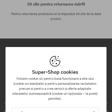
30 zile pentru returnarea mărfii
Pentru returnarea produsului ai la dispoziție 30 zile de la data
primirii.
Newsletter
Înregistrează-te pentru a primi newsletter-ul nostru și vei fi informat
Super-Shop cookies
primul despre produse noi și campaniile de promoție!
În plus, vei primi un cod de reducere de -5% pentru întreaga
Folosim cookie-uri pentru buna funcționare a site-ului
comandă!
(cookie-uri esențiale) și pentru personalizarea reclamelor,
precum și pentru a crea servicii și oferte adaptate
intereselor dumneavoastră (cookie-uri opționale – le puteți
Adresa ta de e-mail
permite).