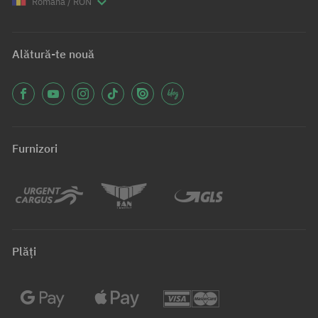
Română / RON
Alătură-te nouă
Furnizori
Plăți