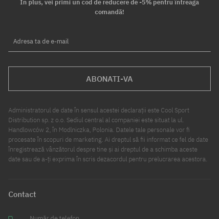
În plus, vei primi un cod de reducere de -5% pentru întreaga
comandă!
Adresa ta de e-mail
ABONATI-VA
Administratorul de date în sensul acestei declarații este Cool Sport
Distribution sp. z o.o. Sediul central al companiei este situat la ul.
Handlowców 2, în Modlniczka, Polonia. Datele tale personale vor fi
procesate în scopuri de marketing. Ai dreptul să fii informat ce fel de date
înregistrează vânzătorul despre tine și ai dreptul de a schimba aceste
date sau de a-ți exprima în scris dezacordul pentru prelucrarea acestora.
Contact
Număr de telefon