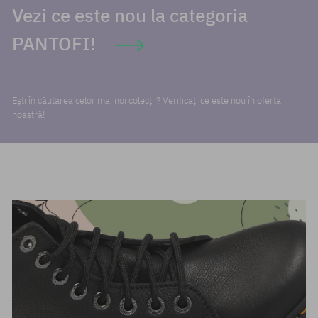
Vezi ce este nou la categoria
PANTOFI!
Ești în căutarea celor mai noi colecții? Verificați ce este nou în oferta
noastră!