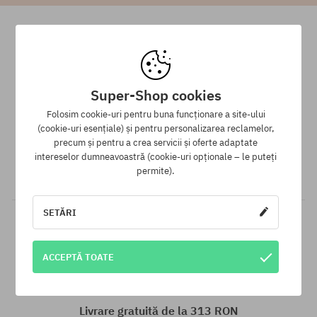
Super-Shop cookies
Folosim cookie-uri pentru buna funcționare a site-ului
Programul de loialitate SuperClub
(cookie-uri esențiale) și pentru personalizarea reclamelor,
precum și pentru a crea servicii și oferte adaptate
SuperClub este programul nostru de loialitate, datorită căruia
intereselor dumneavoastră (cookie-uri opționale – le puteți
pentru produsele fără reducere poți primi în contul tău până la
permite).
12% din valoarea comenzii!
SETĂRI
ACCEPTĂ TOATE
Livrare gratuită de la 313 RON