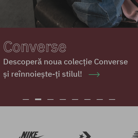
VEJA
Adidași ecologici și durabili