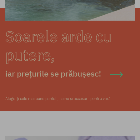
Soarele arde cu
putere,
iar prețurile se prăbușesc!
Alege-ți cele mai bune pantofi, haine și accesorii pentru vară.