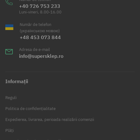
+40 726 753 233
Luni-vineri, 8.00-16.00
Număr de telefon
(українською мовою)
+48 453 073 844
Adresa de e-mail
info@supersklep.ro
Informații
Reguli
Politica de confidențialitate
Expedierea, livrarea, perioada realizării comenzii
Plăți