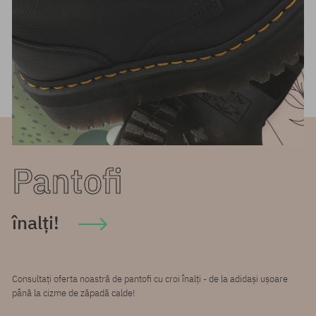
Pantofi
înalți!
Consultați oferta noastră de pantofi cu croi înalți - de la adidași ușoare
până la cizme de zăpadă calde!