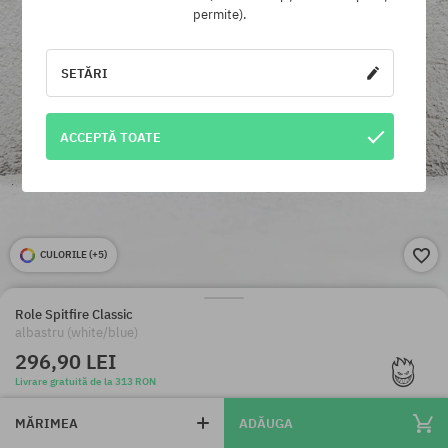
permite).
SETĂRI
ACCEPTĂ TOATE
CULORILE (
+5
)
Role Spitfire Classic
albastru (white/blue)
296,90 LEI
Livrare gratuită de la 313 RON
MĂRIMEA
ADĂUGA