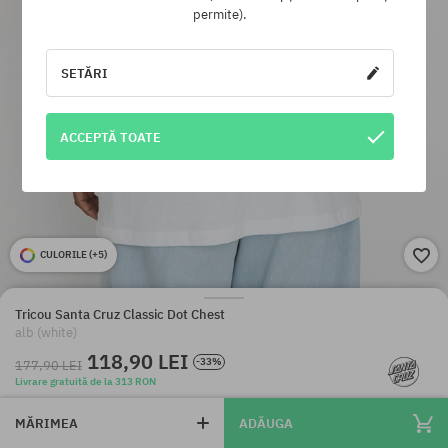
permite).
SETĂRI
ACCEPTĂ TOATE
CULORILE (
+5
)
Tricou Santa Cruz Classic Dot Chest
alb (white)
118,90 LEI
-33%
177,90 LEI
Livrare gratuită de la 313 RON
MĂRIMEA
ADĂUGA