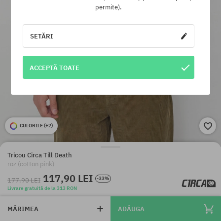
permite).
SETĂRI
ACCEPTĂ TOATE
CULORILE (
+2
)
Tricou Circa Till Death
roz (cotton pink)
117,90 LEI
-33%
177,90 LEI
Livrare gratuită de la 313 RON
MĂRIMEA
ADĂUGA