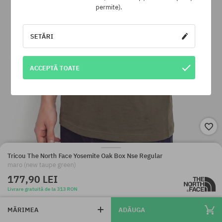
permite).
SETĂRI
ACCEPTĂ TOATE
Tricou The North Face Yosemite Oak Box Nse Regular
maro (new taupe green)
177,90 LEI
Livrare gratuită de la 313 RON
MĂRIMEA
ADĂUGA