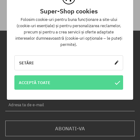
primirii.
Super-Shop cookies
Folosim cookie-uri pentru buna funcționare a site-ului
(cookie-uri esențiale) și pentru personalizarea reclamelor,
precum și pentru a crea servicii și oferte adaptate
intereselor dumneavoastră (cookie-uri opționale – le puteți
permite).
Newsletter
SETĂRI
Înregistrează-te pentru a primi newsletter-ul nostru și vei fi informat
primul despre produse noi și campaniile de promoție!
În plus, vei primi un cod de reducere de -5% pentru întreaga
ACCEPTĂ TOATE
comandă!
Adresa ta de e-mail
ABONATI-VA