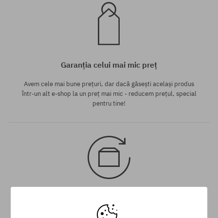
Garanția celui mai mic preț
Avem cele mai bune prețuri, dar dacă găsești același produs
într-un alt e-shop la un preț mai mic - reducem prețul, special
pentru tine!
30 zile pentru returnarea mărfii
Pentru returnarea produsului ai la dispoziție 30 zile de la data