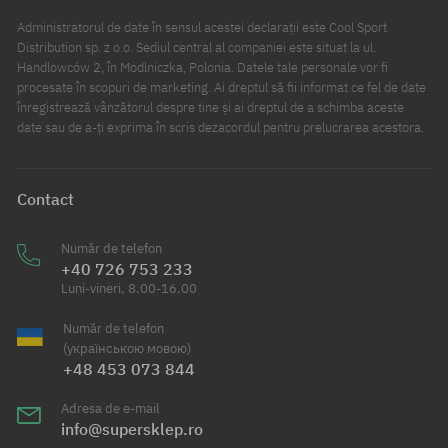
Administratorul de date în sensul acestei declarații este Cool Sport
Distribution sp. z o.o. Sediul central al companiei este situat la ul.
Handlowców 2, în Modlniczka, Polonia. Datele tale personale vor fi
procesate în scopuri de marketing. Ai dreptul să fii informat ce fel de date
înregistrează vânzătorul despre tine și ai dreptul de a schimba aceste
date sau de a-ți exprima în scris dezacordul pentru prelucrarea acestora.
Contact
Număr de telefon
+40 726 753 233
Luni-vineri, 8.00-16.00
Număr de telefon
(українською мовою)
+48 453 073 844
Adresa de e-mail
info@supersklep.ro