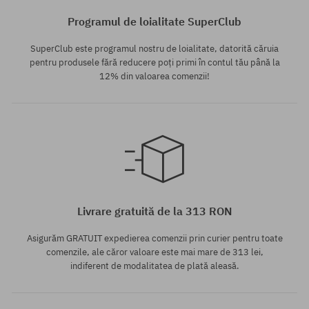
Programul de loialitate SuperClub
SuperClub este programul nostru de loialitate, datorită căruia
pentru produsele fără reducere poți primi în contul tău până la
12% din valoarea comenzii!
Mărimi existente:
Mărimi existente:
XL
M; L; XL
Livrare gratuită de la 313 RON
Asigurăm GRATUIT expedierea comenzii prin curier pentru toate
comenzile, ale căror valoare este mai mare de 313 lei,
indiferent de modalitatea de plată aleasă.