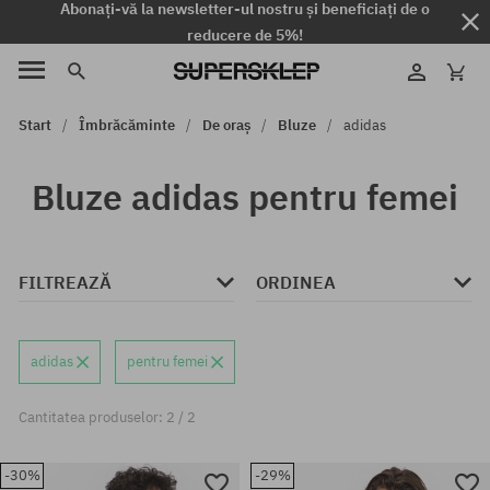
Abonați-vă la newsletter-ul nostru și beneficiați de o
reducere de 5%!
Start
Îmbrăcăminte
De oraș
Bluze
adidas
Bluze adidas pentru femei
FILTREAZĂ
ORDINEA
adidas
pentru femei
Cantitatea produselor: 2 / 2
-30%
-29%