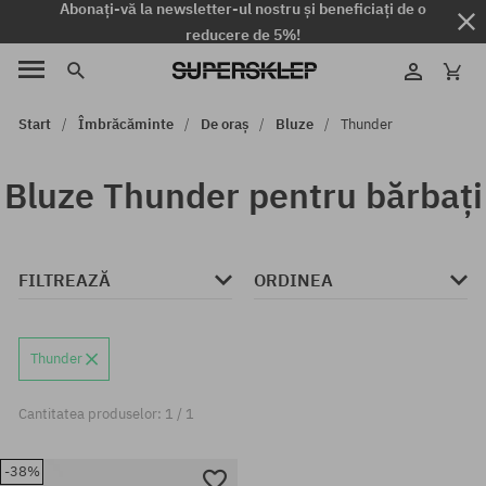
Abonați-vă la newsletter-ul nostru și beneficiați de o
reducere de 5%!
Start
Îmbrăcăminte
De oraș
Bluze
Thunder
Bluze Thunder pentru bărbați
FILTREAZĂ
ORDINEA
Thunder
Cantitatea produselor: 1 / 1
-38%