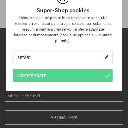
primirii.
Super-Shop cookies
Folosim cookie-uri pentru buna funcționare a site-ului
(cookie-uri esențiale) și pentru personalizarea reclamelor,
precum și pentru a crea servicii și oferte adaptate
intereselor dumneavoastră (cookie-uri opționale – le puteți
permite).
Newsletter
SETĂRI
Înregistrează-te pentru a primi newsletter-ul nostru și vei fi informat
primul despre produse noi și campaniile de promoție!
În plus, vei primi un cod de reducere de -5% pentru întreaga
ACCEPTĂ TOATE
comandă!
Adresa ta de e-mail
ABONATI-VA