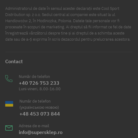
Administratorul de date în sensul acestei declarații este Cool Sport
Distribution sp. z o.o. Sediul central al companiei este situat la ul.
Handlowców 2, în Modlniczka, Polonia. Datele tale personale vor fi
procesate în scopuri de marketing. Ai dreptul să fii informat ce fel de date
înregistrează vânzătorul despre tine și ai dreptul de a schimba aceste
date sau de a-ți exprima în scris dezacordul pentru prelucrarea acestora.
Contact
Număr de telefon
+40 726 753 233
Luni-vineri, 8.00-16.00
Număr de telefon
(українською мовою)
+48 453 073 844
Adresa de e-mail
info@supersklep.ro