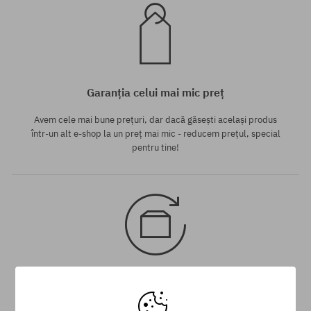
Garanția celui mai mic preț
Avem cele mai bune prețuri, dar dacă găsești același produs
într-un alt e-shop la un preț mai mic - reducem prețul, special
pentru tine!
30 zile pentru returnarea mărfii
Pentru returnarea produsului ai la dispoziție 30 zile de la data