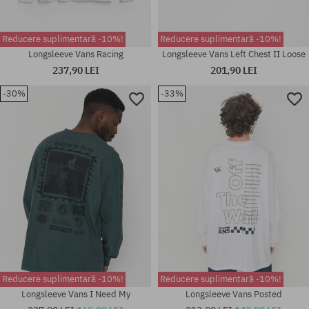
Reducere suplimentară -10%!
Reducere suplimentară -10%!
Longsleeve Vans Racing
Longsleeve Vans Left Chest II Loose
237,90 LEI
201,90 LEI
-30%
-33%
Mărimi existente:
Mărimi existente:
M; L; XL
M; L; XL
Reducere suplimentară -10%!
Reducere suplimentară -10%!
Longsleeve Vans I Need My
Longsleeve Vans Posted