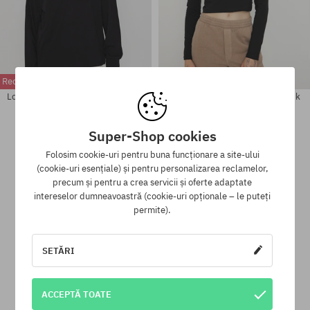
Reducere suplimentară -10%!
Reducere suplimentară -10%!
Longsleeve Vans Vans Sport Loose
Longsleeve Vans Mini Mock Neck
Fit
Wmn
213,90 LEI
142,90 LEI
237,90 LEI
94,90 LEI
Super-Shop cookies
Folosim cookie-uri pentru buna funcționare a site-ului
Mărimi existente:
Mărimi existente:
(cookie-uri esențiale) și pentru personalizarea reclamelor,
L
XL
precum și pentru a crea servicii și oferte adaptate
intereselor dumneavoastră (cookie-uri opționale – le puteți
permite).
Programul de loialitate SuperClub
SETĂRI
SuperClub este programul nostru de loialitate, datorită căruia
pentru produsele fără reducere poți primi în contul tău până la
ACCEPTĂ TOATE
12% din valoarea comenzii!