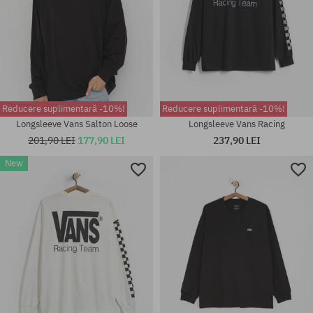
Reducere suplimentară -10%!
Reducere suplimentară -10%!
Longsleeve Vans Salton Loose
Longsleeve Vans Racing
201,90 LEI
177,90 LEI
237,90 LEI
New
Mărimi existente:
Mărimi existente:
L; XL
M; L; XL