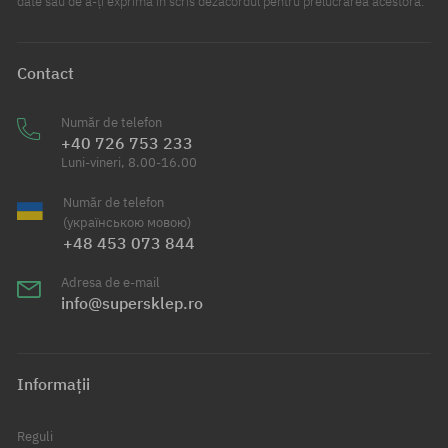
date sau de a-ți exprima în scris dezacordul pentru prelucrarea acestora.
Contact
Număr de telefon
+40 726 753 233
Luni-vineri, 8.00-16.00
Număr de telefon
(українською мовою)
+48 453 073 844
Adresa de e-mail
info@supersklep.ro
Informații
Reguli