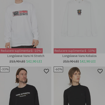
Reducere suplimentară -10%!
Reducere suplimentară -10%!
Longsleeve Vans Hi Stretch
Longsleeve Vans Kobalos
213,90 LEI
142,90 LEI
213,90 LEI
142,90 LEI
-33%
-60%
Mărimi existente:
Mărimi existente:
XL
M; L; XL