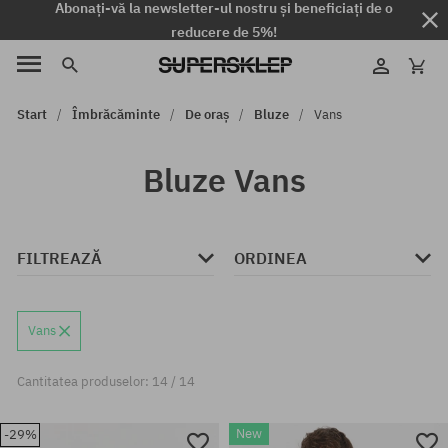
Abonați-vă la newsletter-ul nostru și beneficiați de o
reducere de 5%!
Start
Îmbrăcăminte
De oraș
Bluze
Vans
Bluze Vans
FILTREAZĂ
ORDINEA
Vans
Cantitatea produselor: 14 / 14
New
-29%