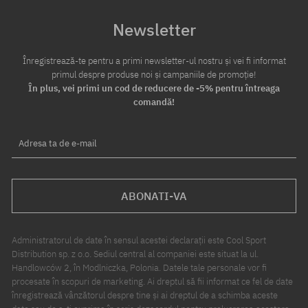
Newsletter
Înregistrează-te pentru a primi newsletter-ul nostru și vei fi informat
primul despre produse noi și campaniile de promoție!
În plus, vei primi un cod de reducere de -5% pentru întreaga
comandă!
Adresa ta de e-mail
ABONATI-VA
Administratorul de date în sensul acestei declarații este Cool Sport
Distribution sp. z o.o. Sediul central al companiei este situat la ul.
Handlowców 2, în Modlniczka, Polonia. Datele tale personale vor fi
procesate în scopuri de marketing. Ai dreptul să fii informat ce fel de date
înregistrează vânzătorul despre tine și ai dreptul de a schimba aceste