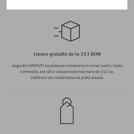
Mărimi existente:
Mărimi existente:
XL
L
Livrare gratuită de la 313 RON
Asigurăm GRATUIT expedierea comenzii prin curier pentru toate
comenzile, ale căror valoare este mai mare de 313 lei,
indiferent de modalitatea de plată aleasă.